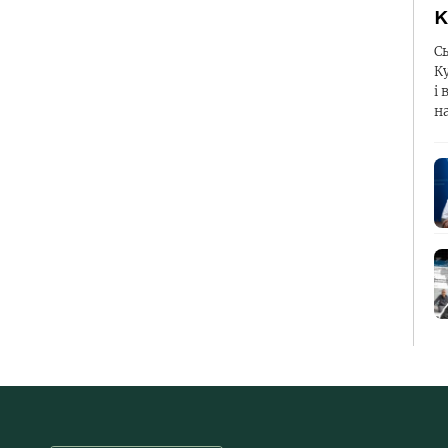
К
С
К
і 
н