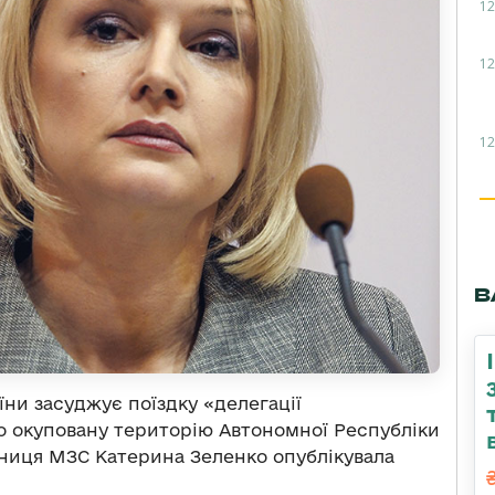
12
12
12
В
ни засуджує поїздку «делегації
во окуповану територію Автономної Республіки
чниця МЗС Катерина Зеленко опублікувала