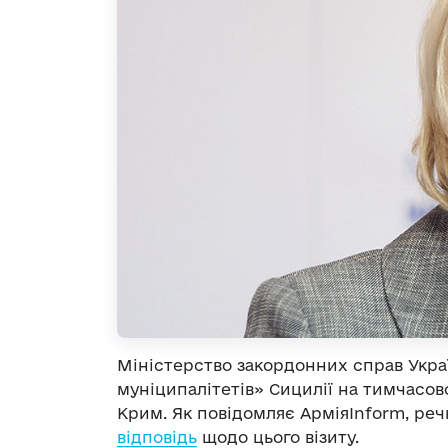
Міністерство закордонних справ Украї
муніципалітетів» Сицилії на тимчасо
Крим. Як повідомляє АрміяInform, ре
відповідь
щодо цього візиту.