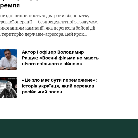
ремля
ьогодні виповнюється два роки від початку
урської операції — безпрецедентної за задумом
виконанням кампанії, яка перенесла бойові дії
а територію держави-агресора. Цей крок…
Актор і офіцер Володимир
Ращук: «Воєнні фільми не мають
нічого спільного з війною»
«Це зло має бути переможене»:
історія українця, який пережив
російський полон