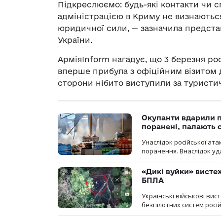
Підкреслюємо: будь-які контакти чи 
адміністрацією в Криму не визнаютьс
юридичної сили, — зазначила предста
України.
АрміяInform нагадує, що 3 березня рос
вперше прибула з офіційним візитом д
сторони нібито виступили за туристи
Окупанти вдарили п
поранені, палають 
Унаслідок російської ат
поранення. Внаслідок уд
«Дикі вуйки» висте
БПЛА
Українські військові ви
безпілотних систем росій