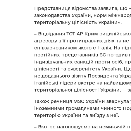
Представниця відомства заявила, що 
законодавства України, норм міжнарод
територіальну цілісність України».
‒ Відвідання ТОТ АР Крим сицилійсько
агресору в її протиправних діях та не
співзасновником якого є Італія. На пі
постійних представників ЄС погодив
індивідуальних санкцій проти осіб, 
цілісності та суверенітету України. Що
нещодавнього візиту Президента Укр
італійські лідери вкотре на найвищом
територіальної цілісності України, — 
Також речниця МЗС України звернула 
іноземними громадянами чинного Поря
територію України та виїзду з неї.
‒ Вкотре наголошуємо на неминучій пр