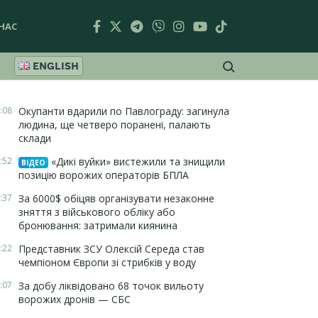
НАС
ENGLISH
:08
Окупанти вдарили по Павлограду: загинула
людина, ще четверо поранені, палають
склади
:52
«Дикі вуйки» вистежили та знищили
ВІДЕО
позицію ворожих операторів БПЛА
:37
За 6000$ обіцяв організувати незаконне
зняття з військового обліку або
бронювання: затримали киянина
:22
Представник ЗСУ Олексій Середа став
чемпіоном Європи зі стрибків у воду
:07
За добу ліквідовано 68 точок вильоту
ворожих дронів — СБС