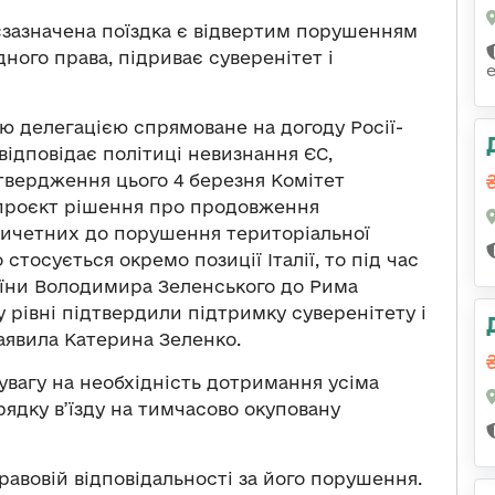
«зазначена поїздка є відвертим порушенням
ного права, підриває суверенітет і
ю делегацією спрямоване на догоду Росії-
 відповідає політиці невизнання ЄС,
дтвердження цього 4 березня Комітет
 проєкт рішення про продовження
причетних до порушення територіальної
 стосується окремо позиції Італії, то під час
аїни Володимира Зеленського до Рима
у рівні підтвердили підтримку суверенітету і
заявила Катерина Зеленко.
увагу на необхідність дотримання усіма
дку в’їзду на тимчасово окуповану
авовій відповідальності за його порушення.