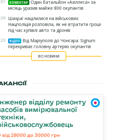
:51
Один батальйон «Ахіллеса» за
КОМЕНТАР
місяць уразив майже 800 окупантів
:39
Шахраї націлилися на військових:
Нацполіція розповіла, як не втратити гроші
під час купівлі авто та дронів
:23
Від Маріуполя до Чонгара: Signum
ВІДЕО
перекриває головну артерію окупантів
ВСІ НОВИНИ
АКАНСІЇ
Інженер відділу ремонту
засобів вимірювальної
техніки,
військовослужбовець
від 28000 до 30000 грн