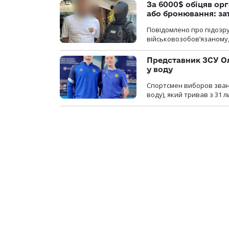
За 6000$ обіцяв орг
або бронювання: з
Повідомлено про підозру
військовозобов’язаному, 
Представник ЗСУ Ол
у воду
Спортсмен виборов званн
воду), який тривав з 31 