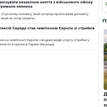
анізувати незаконне зняття з військового обліку
атримали киянина
 23-річному чоловіку, який за гроші пропонував допомогу
який не хотів служити.
П
ексій Середа став чемпіоном Європи зі стрибків
я на чемпіонаті Європи з водних видів спорту (стрибки у
липня по 6 серпня в Парижі (Франція).
Д
п
т