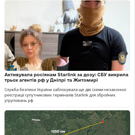
Активувала росіянам Starlink за дозу: СБУ викрила
трьох агентів рф у Дніпрі та Житомирі
Служба безпеки України заблокувала ще дві схеми незаконної
реєстрації супутникових терміналів Starlink для збройних
угруповань рф.