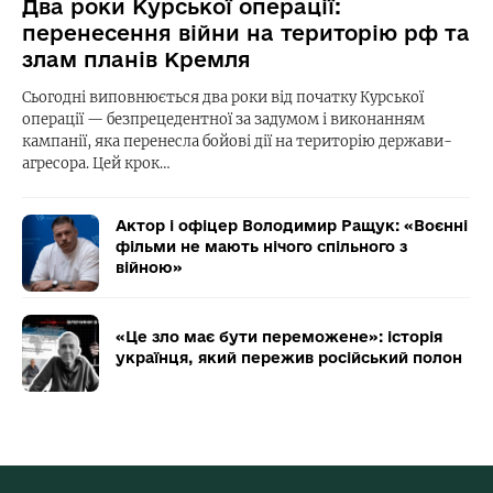
Два роки Курської операції:
перенесення війни на територію рф та
злам планів Кремля
Сьогодні виповнюється два роки від початку Курської
операції — безпрецедентної за задумом і виконанням
кампанії, яка перенесла бойові дії на територію держави-
агресора. Цей крок…
Актор і офіцер Володимир Ращук: «Воєнні
фільми не мають нічого спільного з
війною»
«Це зло має бути переможене»: історія
українця, який пережив російський полон