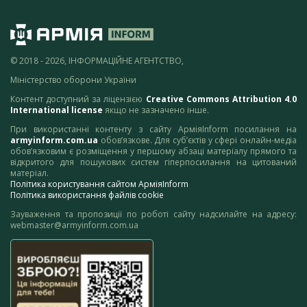
© 2018 - 2026, ІНФОРМАЦІЙНЕ АГЕНТСТВО,
Міністерство оборони України
Контент доступний за ліцензією
Creative Commons Attribution 4.0
International license
якщо не зазначено інше.
При використанні контенту з сайту АрміяInform посилання на
armyinform.com.ua
обов’язкове. Для суб’єктів у сфері онлайн-медіа
обов’язковим є розміщення у першому абзаці матеріалу прямого та
відкритого для пошукових систем гіперпосилання на цитований
матеріал.
Політика користування сайтом АрміяInform
Політика використання файлів cookie
Зауваження та пропозиції по роботі сайту надсилайте на адресу:
webmaster@armyinform.com.ua