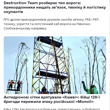
Destruction Team розбирає тил ворога:
прикордонники нищать зв’язок, техніку й логістику
окупантів
FPV-дрони прикордонників уразили засоби зв’язку, РЕБ і РЕР,
техніку, укриття та логістичний хаб ворога на Північно-
Слобожанському напрямку.
Антидронові сітки врятували «Хамві»: бійці 128-ї
бригади пережили атаку російської «Молнії»
Бійці 128-ї Закарпатської бригади, повертаючись із бойового