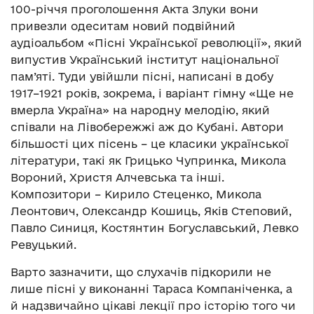
100-річчя проголошення Акта Злуки вони
привезли одеситам новий подвійний
аудіоальбом «Пісні Української революції», який
випустив Український інститут національної
пам’яті. Туди увійшли пісні, написані в добу
1917–1921 років, зокрема, і варіант гімну «Ще не
вмерла Україна» на народну мелодію, який
співали на Лівобережжі аж до Кубані. Автори
більшості цих пісень – це класики української
літератури, такі як Грицько Чупринка, Микола
Вороний, Христя Алчевська та інші.
Композитори – Кирило Стеценко, Микола
Леонтович, Олександр Кошиць, Яків Степовий,
Павло Синиця, Костянтин Богуславський, Левко
Ревуцький.
Варто зазначити, що слухачів підкорили не
лише пісні у виконанні Тараса Компаніченка, а
й надзвичайно цікаві лекції про історію того чи