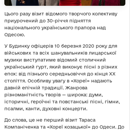
Цього разу візит відомого творчого колективу
приурочений до 30-річчя підняття
національного українського прапора над
Одесою.
У Будинку офіцерів 10 березня 2020 року для
військових та всіх шанувальників лицарської
музики виступатиме відомий столичний
український гурт, який виконує пісні з різних
епох: від пізнього середньовіччя до кінця ХХ
століття. Особливу увагу в «Хореї» надають
давній епічній традиції. Жанрова
різноманітність творів — широка: думи,
історичні, героїчні та повстанські пісні, гімни,
псалми, канти, духовні концерти.
До слова, це не перший візит Тараса
Компаніченка та «Хореї козацької» до Одеси. До