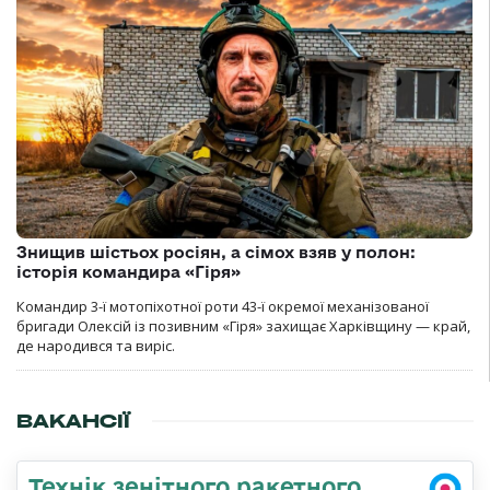
Знищив шістьох росіян, а сімох взяв у полон:
історія командира «Гіря»
Командир 3-ї мотопіхотної роти 43-ї окремої механізованої
бригади Олексій із позивним «Гіря» захищає Харківщину — край,
де народився та виріс.
ВАКАНСІЇ
Технік зенітного ракетного