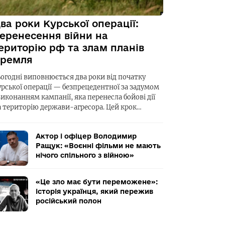
ва роки Курської операції:
еренесення війни на
ериторію рф та злам планів
ремля
ьогодні виповнюється два роки від початку
урської операції — безпрецедентної за задумом
виконанням кампанії, яка перенесла бойові дії
а територію держави-агресора. Цей крок…
Актор і офіцер Володимир
Ращук: «Воєнні фільми не мають
нічого спільного з війною»
«Це зло має бути переможене»:
історія українця, який пережив
російський полон