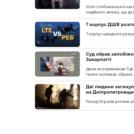
Успіх Слобожанської нас
надійного зв’язку, що д
7 корпус ДШВ розго
7 корпус швидкого реагу
Суд обрав запобіжн
Закарпатті
Двом екскерівникам ТЦК 
тисячі чоловіків, обрано
Дві людини загинул
на Дніпропетровщи
Понад 50 разів росіяни 