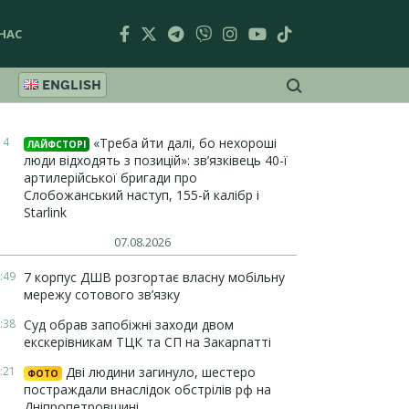
НАС
ENGLISH
14
«Треба йти далі, бо нехороші
ЛАЙФСТОРІ
люди відходять з позицій»: зв’язківець 40-ї
артилерійської бригади про
Слобожанський наступ, 155-й калібр і
Starlink
07.08.2026
:49
7 корпус ДШВ розгортає власну мобільну
мережу сотового зв’язку
:38
Суд обрав запобіжні заходи двом
екскерівникам ТЦК та СП на Закарпатті
:21
Дві людини загинуло, шестеро
ФОТО
постраждали внаслідок обстрілів рф на
Дніпропетровщині