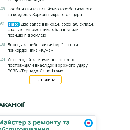
:09
Пообіцяв вивезти військовозобов’язаного
за кордон: у Харкові викрито офіцера
:51
Два запасні виходи, арсенал, склади,
ВІДЕО
спальня: мінометники облаштували
позицію під землею
:38
Борець за небо і дитячі мрії: історія
прикордонника «Кума»
:24
Двоє людей загинули, ще четверо
постраждали внаслідок ворожого удару
РСЗВ «Торнадо-С» по Ізюму
ВСІ НОВИНИ
АКАНСІЇ
Майстер з ремонту та
обслуговування