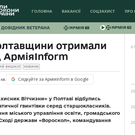
ГОЛОВНА
ВАКАНСІЇ
СОЦЗАХИСТ
ПРО 
ДОВІДНИК ВЕТЕРАНА
олтавщини отримали
6:
д АрміяInform
ИЙ ВИШКІЛ
НОВИНИ
Слідкуйте за АрміяInform в Google
хв.
20
хисник Вітчизни» у Полтаві відбулись
атичної гвинтівки серед старшокласників.
20
ння міського управління освіти, громадського
 Сході держави «Вороскол», командування
20