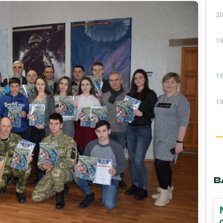
20
19
19
19
В