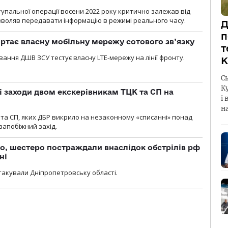
тупальної операції восени 2022 року критично залежав від
озволяв передавати інформацію в режимі реального часу.
Д
п
ртає власну мобільну мережу сотового зв’язку
т
вання ДШВ ЗСУ тестує власну LTE-мережу на лінії фронту.
К
С
К
і заходи двом екскерівникам ТЦК та СП на
і 
н
та СП, яких ДБР викрило на незаконному «списанні» понад
 запобіжний захід.
о, шестеро постраждали внаслідок обстрілів рф
ні
атакували Дніпропетровську області.