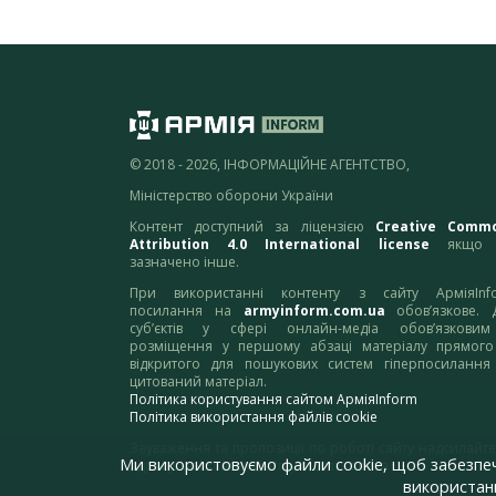
© 2018 - 2026, ІНФОРМАЦІЙНЕ АГЕНТСТВО,
Міністерство оборони України
Контент доступний за ліцензією
Creative Comm
Attribution 4.0 International license
якщо 
зазначено інше.
При використанні контенту з сайту АрміяInf
посилання на
armyinform.com.ua
обов’язкове. 
суб’єктів у сфері онлайн-медіа обов’язкови
розміщення у першому абзаці матеріалу прямого
відкритого для пошукових систем гіперпосилання
цитований матеріал.
Політика користування сайтом АрміяInform
Політика використання файлів cookie
Зауваження та пропозиції по роботі сайту надсилайте
Ми використовуємо файли cookie, щоб забезпе
адресу:
webmaster@armyinform.com.ua
використанн