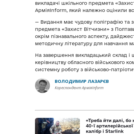
викладачі шкільного предмета «Захи
АрміяInform, який належно оцінили всі
— Видання має чудову поліграфію та з
предмета «Захист Вітчизни» з Полтави
окрім пізнавального аспекту, дайджес
методичну літературу для навчання ма
На завершення викладацький склад і
керівництву обласного військового ком
системну роботу з військово-патріоти
ВОЛОДИМИР ЛАЗАРЄВ
Кореспондент АрміяInform
«Треба йти далі, бо
40-ї артилерійсько
калібр і Starlink