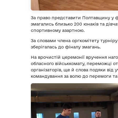
За право представити Полтавщину у фін
змагались близько 200 юнаків та дівча
спортивному азартною.
За словами члена оргкомітету турнір
зберігалась до фіналу змагань.
На врочистій церемонії вручення наго
обласного військкомату, переможці от
організаторів, ще й слова подяки від у
командування за волю до перемоги та