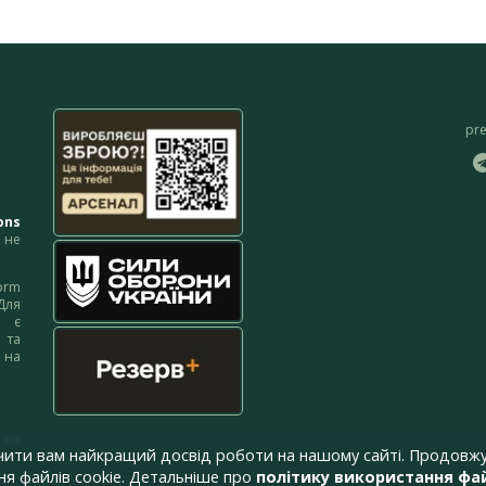
pr
ons
не
orm
Для
м є
 та
 на
 на
чити вам найкращий досвід роботи на нашому сайті. Продовжу
я файлів cookie. Детальніше про
політику використання фай