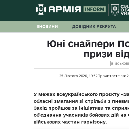
#НОВИНИ
ДОВІДНИК РЕКРУТА
Юні снайпери П
призи ві
ВІЙСЬКОВ
25 Лютого 2020, 19:52
Прочитаєте за:
2
У межах всеукраїнського проєкту «За
обласні змагання зі стрільби з пневм
Захід пройшов за ініціативи та сприя
об’єднання учасників бойових дій на
військових частин гарнізону.