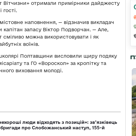
ст Вітчизни» отримали примірники дайджесту
 гості.
містовне наповнення, — відзначив викладач
 капітан запасу Віктор Подворчан. — Але,
т сміливо можна використовувати і як
йбутніх воїнів.
 школярі Полтавщини висловили щиру подяку
П
ісаріату та ГО «Вороскол» за кропітку та
чного виховання молоді.
 нехороші люди відходять з позицій»: зв’язківець
ї бригади про Слобожанський наступ, 155-й