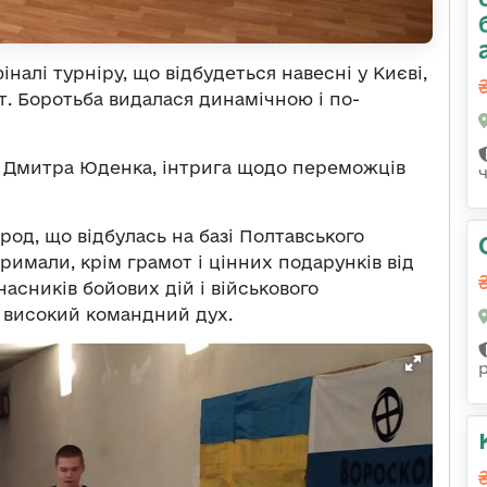
алі турніру, що відбудеться навесні у Києві,
т. Боротьба видалася динамічною і по-
у Дмитра Юденка, інтрига щодо переможців
род, що відбулась на базі Полтавського
римали, крім грамот і цінних подарунків від
часників бойових дій і військового
 високий командний дух.