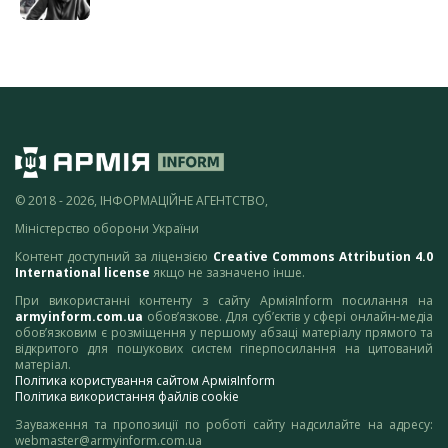
© 2018 - 2026, ІНФОРМАЦІЙНЕ АГЕНТСТВО,
Міністерство оборони України
Контент доступний за ліцензією
Creative Commons Attribution 4.0
International license
якщо не зазначено інше.
При використанні контенту з сайту АрміяInform посилання на
armyinform.com.ua
обов’язкове. Для суб’єктів у сфері онлайн-медіа
обов’язковим є розміщення у першому абзаці матеріалу прямого та
відкритого для пошукових систем гіперпосилання на цитований
матеріал.
Політика користування сайтом АрміяInform
Політика використання файлів cookie
Зауваження та пропозиції по роботі сайту надсилайте на адресу:
webmaster@armyinform.com.ua