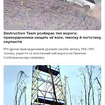
Destruction Team розбирає тил ворога:
прикордонники нищать зв’язок, техніку й логістику
окупантів
FPV-дрони прикордонників уразили засоби зв’язку, РЕБ і РЕР,
техніку, укриття та логістичний хаб ворога на Північно-
Слобожанському напрямку.