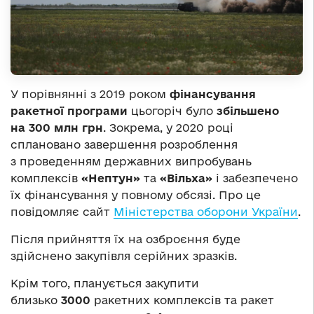
У порівнянні з 2019 роком
фінансування
ракетної програми
цьогоріч було
збільшено
на 300 млн грн
. Зокрема, у 2020 році
сплановано завершення розроблення
з проведенням державних випробувань
комплексів
«Нептун»
та
«Вільха»
і забезпечено
їх фінансування у повному обсязі. Про це
повідомляє сайт
Міністерства оборони України
.
Після прийняття їх на озброєння буде
здійснено закупівля серійних зразків.
Крім того, планується закупити
близько
3000
ракетних комплексів та ракет