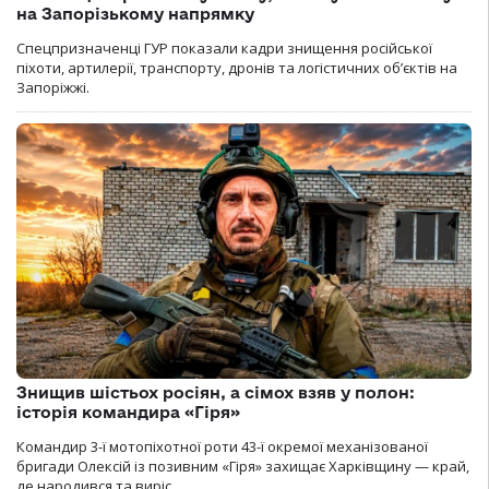
на Запорізькому напрямку
Спецпризначенці ГУР показали кадри знищення російської
піхоти, артилерії, транспорту, дронів та логістичних об’єктів на
Запоріжжі.
Знищив шістьох росіян, а сімох взяв у полон:
історія командира «Гіря»
Командир 3-ї мотопіхотної роти 43-ї окремої механізованої
бригади Олексій із позивним «Гіря» захищає Харківщину — край,
де народився та виріс.