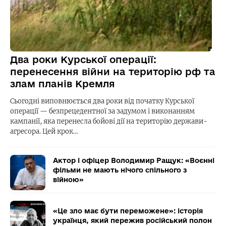
Два роки Курської операції:
перенесення війни на територію рф та
злам планів Кремля
Сьогодні виповнюється два роки від початку Курської
операції — безпрецедентної за задумом і виконанням
кампанії, яка перенесла бойові дії на територію держави-
агресора. Цей крок…
Актор і офіцер Володимир Ращук: «Воєнні
фільми не мають нічого спільного з
війною»
«Це зло має бути переможене»: історія
українця, який пережив російський полон