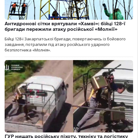
Антидронові сітки врятували «Хамві»: бійці 128-ї
бригади пережили атаку російської «Молнії»
Бійці 128-ї Закарпатської бригади, повертаючись із бойового
завдання, потрапили під атаку російського ударного
безпілотника «Молнія».
ГУР нищать російську піхоту, техніку та логістику