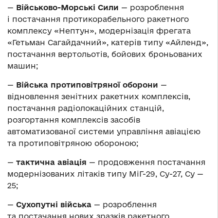
—
Військово-Морські Сили
— розроблення
і постачання протикорабельного ракетного
комплексу «Нептун», модернізація фрегата
«Гетьман Сагайдачний», катерів типу «Айленд»,
постачання вертольотів, бойових броньованих
машин;
—
Війська протиповітряної оборони
—
відновлення зенітних ракетних комплексів,
постачання радіолокаційних станцій,
розгортання комплексів засобів
автоматизованої системи управління авіацією
та протиповітряною обороною;
—
тактична авіація
— продовження постачання
модернізованих літаків типу МіГ-29, Су-27, Су —
25;
—
Сухопутні війська
— розроблення
та постачання нових зразків ракетного