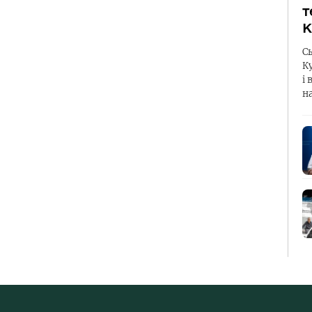
т
К
С
К
і 
н