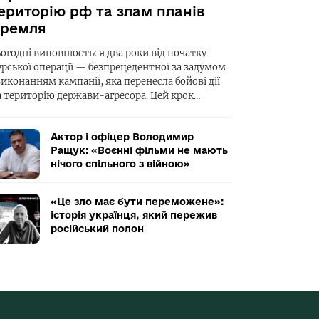
ериторію рф та злам планів
ремля
ьогодні виповнюється два роки від початку
урської операції — безпрецедентної за задумом
виконанням кампанії, яка перенесла бойові дії
а територію держави-агресора. Цей крок…
Актор і офіцер Володимир
Ращук: «Воєнні фільми не мають
нічого спільного з війною»
«Це зло має бути переможене»:
історія українця, який пережив
російський полон