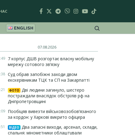
НАС
ENGLISH
07.08.2026
:49
7 корпус ДШВ розгортає власну мобільну
мережу сотового зв’язку
:38
Суд обрав запобіжні заходи двом
екскерівникам ТЦК та СП на Закарпатті
:21
Дві людини загинуло, шестеро
ФОТО
постраждали внаслідок обстрілів рф на
Дніпропетровщині
:09
Пообіцяв вивезти військовозобов’язаного
за кордон: у Харкові викрито офіцера
:51
Два запасні виходи, арсенал, склади,
ВІДЕО
спальня: мінометники облаштували