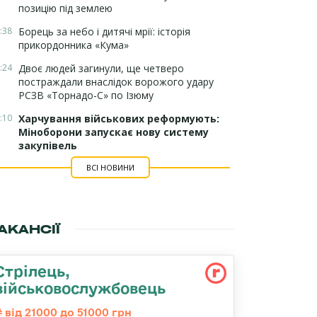
позицію під землею
:38
Борець за небо і дитячі мрії: історія
прикордонника «Кума»
:24
Двоє людей загинули, ще четверо
постраждали внаслідок ворожого удару
РСЗВ «Торнадо-С» по Ізюму
:10
Харчування військових реформують:
Міноборони запускає нову систему
закупівель
ВСІ НОВИНИ
АКАНСІЇ
Стрілець,
військовослужбовець
від 21000 до 51000 грн