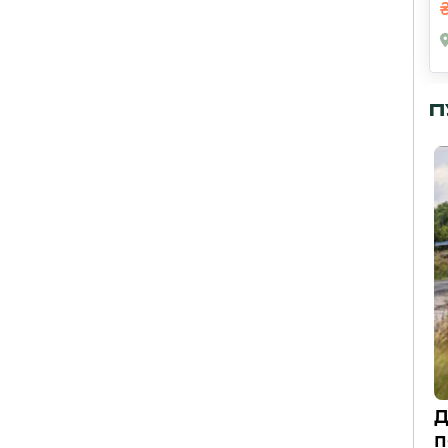
П
Д
п