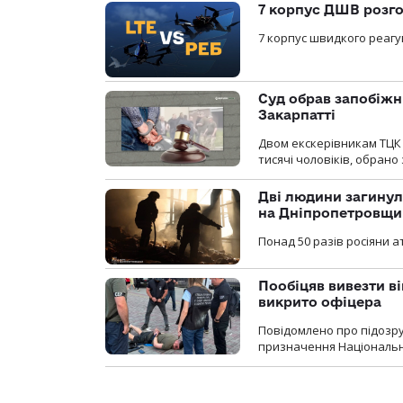
7 корпус ДШВ розго
7 корпус швидкого реагу
Суд обрав запобіжн
Закарпатті
Двом екскерівникам ТЦК 
тисячі чоловіків, обрано
Дві людини загинул
на Дніпропетровщи
Понад 50 разів росіяни 
Пообіцяв вивезти ві
викрито офіцера
Повідомлено про підозр
призначення Національної 