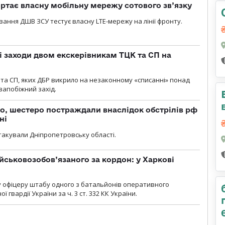
ртає власну мобільну мережу сотового зв’язку
вання ДШВ ЗСУ тестує власну LTE-мережу на лінії фронту.
і заходи двом екскерівникам ТЦК та СП на
та СП, яких ДБР викрило на незаконному «списанні» понад
 запобіжний захід.
о, шестеро постраждали внаслідок обстрілів рф
ні
атакували Дніпропетровську області.
йськовозобов’язаного за кордон: у Харкові
у офіцеру штабу одного з батальйонів оперативного
гвардії України за ч. 3 ст. 332 КК України.