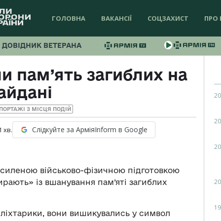
ГОЛОВНА
ВАКАНСІЇ
СОЦЗАХИСТ
ПРО 
ДОВІДНИК ВЕТЕРАНА
и пам’ять загиблих на
айдані
20
ПОРТАЖІ З МІСЦЯ ПОДІЙ
20
Слідкуйте за АрміяInform в Google
1
хв.
20
посиленою військово-фізичною підготовкою
20
ирають» із вшанування пам’яті загиблих
19
 ліхтарики, вони вишикувались у символ