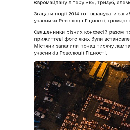
Євромайдану літеру «Є», Тризуб, елем
Згадати події 2014-го і вшанувати за
учасники Революції Гідності, громадсь
Священники різних конфесій разом по
прижиттєві фото яких були встановлен
Містяни запалили понад тисячу ламп
учасників Революції Гідності.