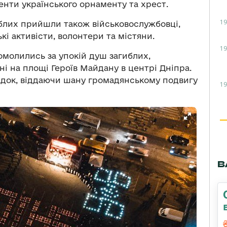
енти українського орнаменту та хрест.
19
гиблих прийшли також військовослужбовці,
кі активісти, волонтери та містяни.
19
молились за упокій душ загиблих,
і на площі Героїв Майдану в центрі Дніпра.
адок, віддаючи шану громадянському подвигу
19
В