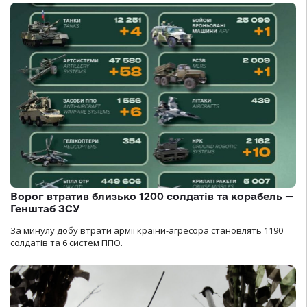
Ворог втратив близько 1200 солдатів та корабель —
Генштаб ЗСУ
За минулу добу втрати армії країни-агресора становлять 1190
солдатів та 6 систем ППО.