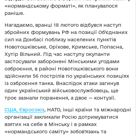
«нормандському форматі», як планувалося
раніше.
Нагадаємо, вранці 18 лютого відбувся наступ
збройних формувань РФ на позиції Об’єднаних
сил на Донбасі поблизу населених пунктів
Новотошківське, Оріхове, Кримське, Попасна,
Хутір Вільний. Під час наступу окупанти
застосували заборонені Мінськими угодами
озброєння, в районі Новотошківського вони
здійснили 56 пострілів по українських позиціях
із озброєння танка. Внаслідок атаки загинув
один український військовослужбовець, ще
троє зазнали поранення, а двоє — контузії.
США, Євросоюз
, НАТО, інші країни та міжнародні
організації закликали Росію дотримуватися
взятих на себе в Мінську і в рамках
«нормандського саміту» зобов’язань та