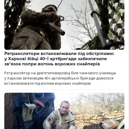
Ретранслятори встановлювали під обстрілами:
у Харкові бійці 40-ї артбригади забезпечили
зв’язок попри вогонь ворожих снайперів
Ретранслятор на дев’ятиповерхівці біля танкового училища
у Харкові зв’язківцям 40-ї артилерійської бригади довелося
встановлювати під вогнем ворожих снайперів.