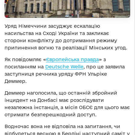
Уряд Німеччини засуджує ескалацію
насильства на Сході України та закликає
сторони конфлікту до дотримання режиму
припинення вогню та реалізації Мінських угод.
Як повідомляє «
Європейська правда
» з
посиланням на
Deutsche Welle
, про це заявила
заступниця речника уряду ФРН Ульріке
Деммер.
Деммер наголосила, що останній збройний
інцидент на Донбасі має розслідувати
незалежна інстанція, а місія ОБСЄ для цього має
отримати безперешкодний доступ.
Водночас вона не відповіла на запитання, чи
відбудеться весною в Берліні наступний саміт у