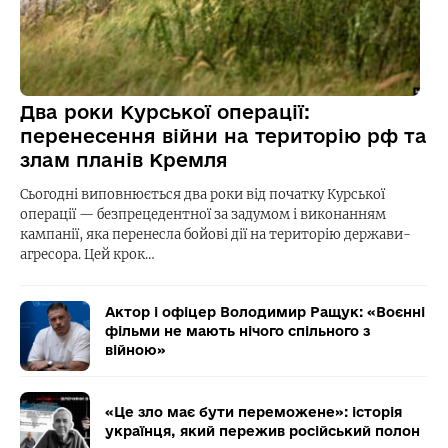
Два роки Курської операції:
перенесення війни на територію рф та
злам планів Кремля
Сьогодні виповнюється два роки від початку Курської
операції — безпрецедентної за задумом і виконанням
кампанії, яка перенесла бойові дії на територію держави-
агресора. Цей крок…
Актор і офіцер Володимир Ращук: «Воєнні
фільми не мають нічого спільного з
війною»
«Це зло має бути переможене»: історія
українця, який пережив російський полон