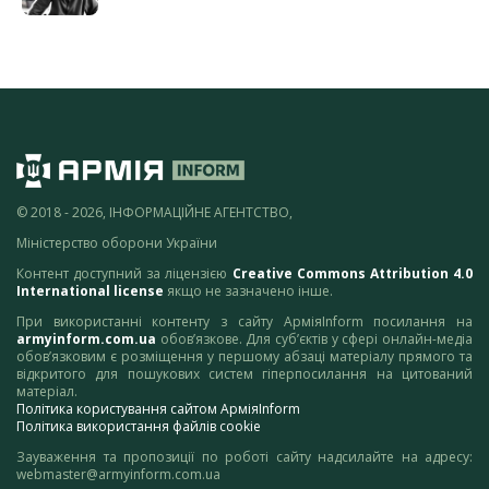
© 2018 - 2026, ІНФОРМАЦІЙНЕ АГЕНТСТВО,
Міністерство оборони України
Контент доступний за ліцензією
Creative Commons Attribution 4.0
International license
якщо не зазначено інше.
При використанні контенту з сайту АрміяInform посилання на
armyinform.com.ua
обов’язкове. Для суб’єктів у сфері онлайн-медіа
обов’язковим є розміщення у першому абзаці матеріалу прямого та
відкритого для пошукових систем гіперпосилання на цитований
матеріал.
Політика користування сайтом АрміяInform
Політика використання файлів cookie
Зауваження та пропозиції по роботі сайту надсилайте на адресу:
webmaster@armyinform.com.ua