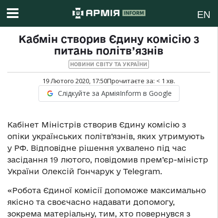
EN
Кабмін створив Єдину комісію з
питань політв’язнів
НОВИНИ СВІТУ ТА УКРАЇНИ
19 Лютого 2020, 17:50
Прочитаєте за:
< 1
хв.
Слідкуйте за АрміяInform в Google
Кабінет Міністрів створив Єдину комісію з
опіки українських політв’язнів, яких утримують
у РФ. Відповідне рішення ухвалено під час
засідання 19 лютого, повідомив прем’єр-міністр
України Олексій Гончарук у Telegram.
«Робота Єдиної комісії допоможе максимально
якісно та своєчасно надавати допомогу,
зокрема матеріальну, тим, хто повернувся з