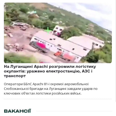
На Луганщині Apachi розгромили логістику
окупантів: уражено електростанцію, АЗС і
транспорт
Оператори ББпС Apachi 81-ї окремої аеромобільної
Слобожанської бригади на Луганщині завдали ударів по
ключових об’єктах логістики російських військ.
ВАКАНСІЇ