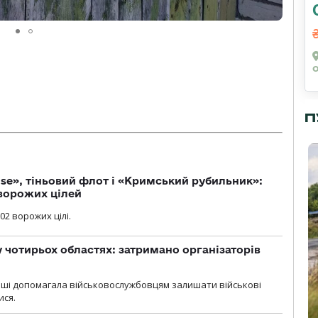
П
se», тіньовий флот і «Кримський рубильник»:
ворожих цілей
02 ворожих цілі.
у чотирьох областях: затримано організаторів
роші допомагала військовослужбовцям залишати військові
ися.