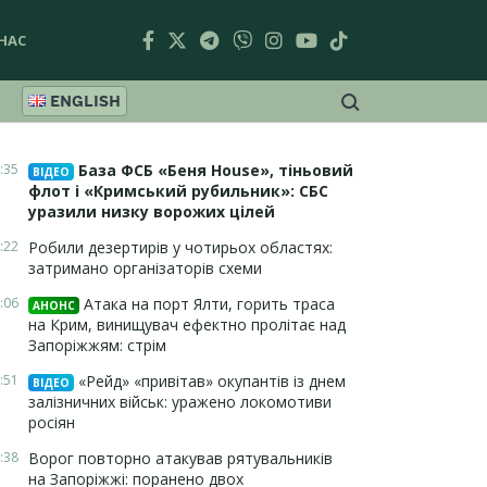
НАС
ENGLISH
:35
База ФСБ «Беня House», тіньовий
ВІДЕО
флот і «Кримський рубильник»: СБС
уразили низку ворожих цілей
:22
Робили дезертирів у чотирьох областях:
затримано організаторів схеми
:06
Атака на порт Ялти, горить траса
АНОНС
на Крим, винищувач ефектно пролітає над
Запоріжжям: стрім
:51
«Рейд» «привітав» окупантів із днем
ВІДЕО
залізничних військ: уражено локомотиви
росіян
:38
Ворог повторно атакував рятувальників
на Запоріжжі: поранено двох