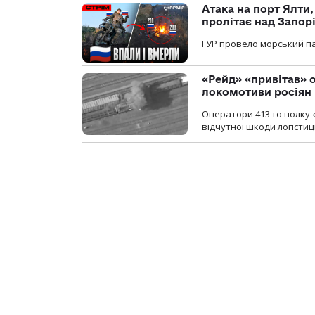
Атака на порт Ялти
пролітає над Запор
ГУР провело морський па
«Рейд» «привітав» о
локомотиви росіян
Оператори 413-го полку 
відчутної шкоди логістиц