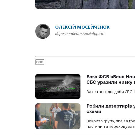
ОЛЕКСІЙ МОСЕЙЧЕНОК
Кореспондент АрміяInform
ООС
База ФСБ «Беня Hou
СБС уразили низку 
За останні дві доби СБС 1
Робили дезертирів 
схеми
Викрито групу, яка за г
частини та переховуват