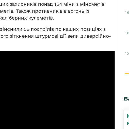
их захисників понад 164 міни з мінометів
метів. Також противник вів вогонь із
16
каліберних кулеметів.
дійснили 56 пострілів по наших позиціях з
16
вого зіткнення штурмові дії вели диверсійно-
15
В