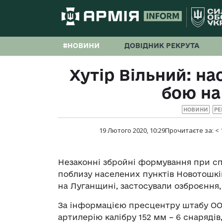
#НОВИНИ
ДОВІДНИК РЕКРУТА
Хутір Вільний: на
бою на
НОВИНИ
РЕ
19 Лютого 2020, 10:29
Прочитаєте за:
< 
Незаконні збройні формування при сп
поблизу населених пунктів Новотошків
на Луганщині, застосували озброєння
За інформацією пресцентру штабу ОО
артилерію калібру 152 мм – 6 снарядів,