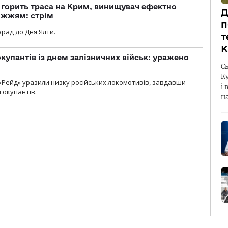
, горить траса на Крим, винищувач ефектно
Д
іжжям: стрім
п
рад до Дня Ялти.
т
К
купантів із днем залізничних військ: уражено
С
К
«Рейд» уразили низку російських локомотивів, завдавши
і 
і окупантів.
н