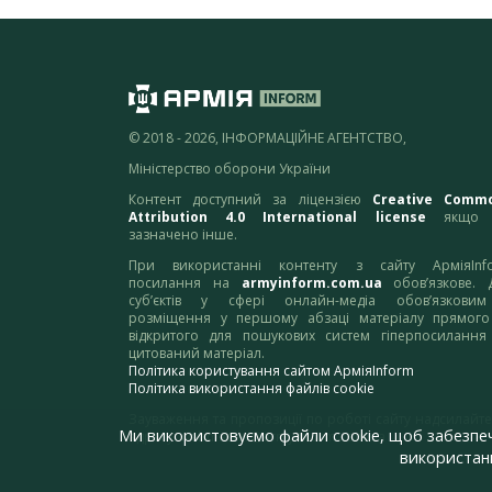
© 2018 - 2026, ІНФОРМАЦІЙНЕ АГЕНТСТВО,
Міністерство оборони України
Контент доступний за ліцензією
Creative Comm
Attribution 4.0 International license
якщо 
зазначено інше.
При використанні контенту з сайту АрміяInf
посилання на
armyinform.com.ua
обов’язкове. 
суб’єктів у сфері онлайн-медіа обов’язкови
розміщення у першому абзаці матеріалу прямого
відкритого для пошукових систем гіперпосилання
цитований матеріал.
Політика користування сайтом АрміяInform
Політика використання файлів cookie
Зауваження та пропозиції по роботі сайту надсилайте
Ми використовуємо файли cookie, щоб забезпе
адресу:
webmaster@armyinform.com.ua
використанн