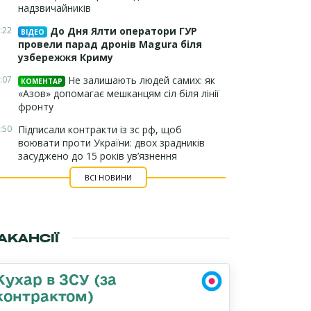
надзвичайників
:22
До Дня Ялти оператори ГУР
ВІДЕО
провели парад дронів Magura біля
узбережжя Криму
:07
Не залишають людей самих: як
КОМЕНТАР
«Азов» допомагає мешканцям сіл біля лінії
фронту
:50
Підписали контракти із зс рф, щоб
воювати проти України: двох зрадників
засуджено до 15 років ув’язнення
ВСІ НОВИНИ
АКАНСІЇ
Кухар в ЗСУ (за
контрактом)