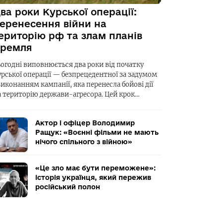
ва роки Курської операції:
еренесення війни на
ериторію рф та злам планів
ремля
ьогодні виповнюється два роки від початку
урської операції — безпрецедентної за задумом
виконанням кампанії, яка перенесла бойові дії
а територію держави-агресора. Цей крок…
Актор і офіцер Володимир
Ращук: «Воєнні фільми не мають
нічого спільного з війною»
«Це зло має бути переможене»:
історія українця, який пережив
російський полон