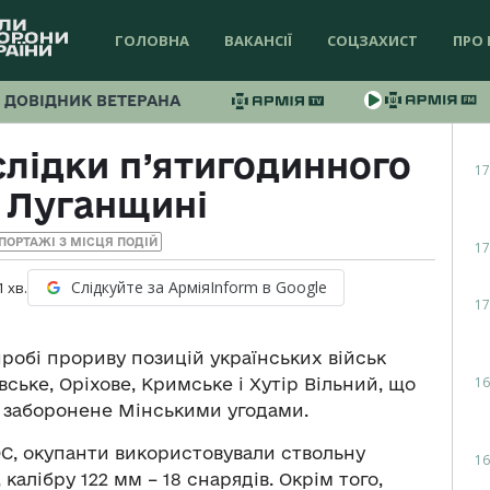
ГОЛОВНА
ВАКАНСІЇ
СОЦЗАХИСТ
ПРО 
ДОВІДНИК ВЕТЕРАНА
слідки п’ятигодинного
17
 Луганщині
ПОРТАЖІ З МІСЦЯ ПОДІЙ
17
Слідкуйте за АрміяInform в Google
1
хв.
17
робі прориву позицій українських військ
16
ське, Оріхове, Кримське і Хутір Вільний, що
, заборонене Мінськими угодами.
С, окупанти використовували ствольну
16
 калібру 122 мм – 18 снарядів. Окрім того,