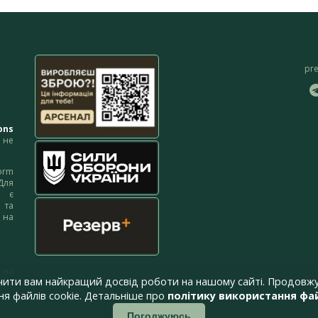
pr
ons
не
orm
Для
м є
 та
 на
 на
чити вам найкращий досвід роботи на нашому сайті. Продовжу
я файлів cookie. Детальніше про
політику використання фай
Погоджуюсь