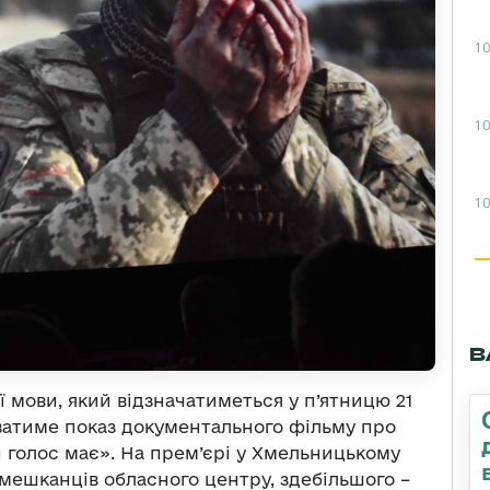
10
10
10
В
 мови, який відзначатиметься у п’ятницю 21
иватиме показ документального фільму про
и голос має». На прем’єрі у Хмельницькому
 мешканців обласного центру, здебільшого –