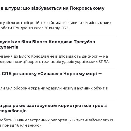
 в штурм: що відбувається на Покровському
 після ротації російські війська збільшили кількість малих
оботи FPV-дронів сягає 20 км від ЛБЗ.
«успіхи» біля Білого Колодязя: Трегубов
купантів
сування до Білого Колодязя не відповідають дійсності— на
кремі позиції ворог втрачає від ударів українських БПЛА.
 СПБ установку «Сиваш» в Чорному морі —
діли Сил оборони України уразили низку важливих об’єктів
 два роки: застосунком користуються троє з
ослужбовців
роботи: 3 млн електронних рапортів, 732 тисячі військових із
 понад 16 млн знижок.