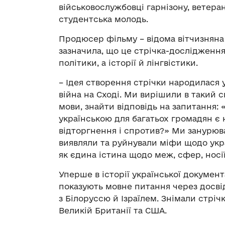
військовослужбовці гарнізону, ветеран
студентська молодь.
Продюсер фільму – відома вітчизняна
зазначила, що це стрічка-дослідження
політики, а історії й лінгвістики.
– Ідея створення стрічки народилася 
війна на Сході. Ми вирішили в такий с
мови, знайти відповідь на запитання: 
українською для багатьох громадян є
відторгнення і спротив?» Ми занурюва
виявляли та руйнували міфи щодо укра
як єдина істина щодо меж, сфер, носії
Уперше в історії української докумен
показують мовне питання через досві
з Білоруссю й Ізраїлем. Знімали стрічку
Великій Британії та США.