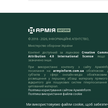
© 2018 - 2026, ІНФОРМАЦІЙНЕ АГЕНТСТВО,
Міністерство оборони України
Контент доступний за ліцензією
Creative Comm
Attribution 4.0 International license
якщо 
зазначено інше.
При використанні контенту з сайту АрміяInf
посилання на
armyinform.com.ua
обов’язкове. 
суб’єктів у сфері онлайн-медіа обов’язкови
розміщення у першому абзаці матеріалу прямого
відкритого для пошукових систем гіперпосилання
цитований матеріал.
Політика користування сайтом АрміяInform
Політика використання файлів cookie
Зауваження та пропозиції по роботі сайту надсилайте
Ми використовуємо файли cookie, щоб забезпе
адресу:
webmaster@armyinform.com.ua