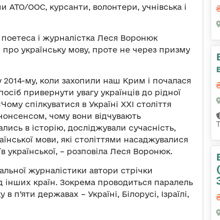
и АТО/ООС, курсанти, волонтери, учнівська і
 поетеса і журналістка Леся Воронюк
 про українську мову, проте не через призму
у 2014-му, коли захопили наш Крим і почалася
посіб привернути увагу українців до рідної
«Чому спілкуватися в Україні ХХІ століття
 нонсенсом, чому вони відчувають
лись в історію, досліджували сучасність,
їнської мови, які століттями насаджувалися
в української, – розповіла Леся Воронюк.
тальної журналістики автори стрічки
д інших країн. Зокрема проводиться паралель
 в п’яти державах – Україні, Білорусі, Ізраїлі,