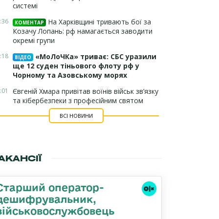
системі
:36
На Харківщині тривають бої за
КОМЕНТАР
Козачу Лопань: рф намагається заводити
окремі групи
:18
«МоЛоЧКа» триває: СБС уразили
ВІДЕО
ще 12 суден тіньового флоту рф у
Чорному та Азовському морях
:01
Євгеній Хмара привітав воїнів військ зв’язку
та кібербезпеки з професійним святом
ВСІ НОВИНИ
АКАНСІЇ
Старший оператор-
дешифрувальник,
військовослужбовець