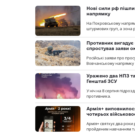
Нові сили рф пішли
напрямку
На Покровському напрямку
штурмових груп, а зона р
Противник вигадує 
спростував заяви о
Російські заяви про про
Вовчанському напрямку о
Уражено два НПЗ та
Генштаб ЗСУ
У ніч на 8 серпня підроз
противника.
Армія+ виповнилося
чотирьох військов
Армія+ святкує два роки 
пройденим навчанням та