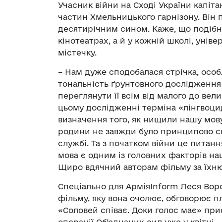
Учасник війни на Сході України капіта
частин Хмельницького гарнізону. Він
десятирічним сином. Каже, що подібні
кінотеатрах, а й у кожній школі, унів
містечку.
– Нам дуже сподобалася стрічка, особ
тональність ґрунтовного дослідження 
переглянути її всім від малого до ве
цьому дослідженні терміна «лінгвоци
визначення того, як нищили нашу мову 
родини не завжди було принципово сп
службі. Та з початком війни це питан
мова є одним із головних факторів нац
Щиро вдячний авторам фільму за їхню
Спеціально для АрміяInform Леся Вор
фільму, яку вона очолює, обговорює п
«Соловей співає. Доки голос має» п
операції Об’єднаних сил уже у квітні.