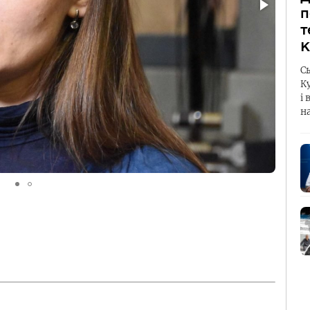
п
т
К
С
К
і 
н