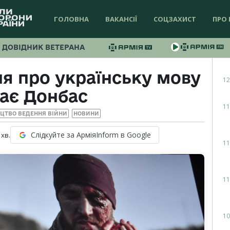
ГОЛОВНА
ВАКАНСІЇ
СОЦЗАХИСТ
ПРО 
ДОВІДНИК ВЕТЕРАНА
я про українську мову
12
дає Донбас
11
ЕЦТВО ВЕДЕННЯ ВІЙНИ
НОВИНИ
Слідкуйте за АрміяInform в Google
хв.
11
11
10