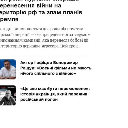
еренесення війни на
ериторію рф та злам планів
ремля
ьогодні виповнюється два роки від початку
урської операції — безпрецедентної за задумом
виконанням кампанії, яка перенесла бойові дії
а територію держави-агресора. Цей крок…
Актор і офіцер Володимир
Ращук: «Воєнні фільми не мають
нічого спільного з війною»
«Це зло має бути переможене»:
історія українця, який пережив
російський полон