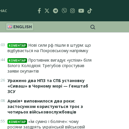
НАС
ENGLISH
:03
Нові сили рф пішли в штурм: що
КОМЕНТАР
відбувається на Покровському напрямку
:44
Противник вигадує «успіхи» біля
КОМЕНТАР
Білого Колодязя: Трегубов спростував
заяви окупантів
:26
Уражено два НПЗ та СПБ установку
«Сиваш» в Чорному морі — Генштаб
ЗСУ
:08
Армія+ виповнилося два роки:
застосунком користуються троє з
чотирьох військовослужбовців
:55
«Їм сумно і боляче»: чому
КОМЕНТАР
росіяни заздрять українській військовій