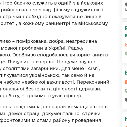
н Ігор Саєнко служить в одній з військових
 прийшов на перегляд фільму з дружиною і
 стрічки необхідно показувати не лише в
ерситеті, в кожному райцентрі та військовому
ливо – поміркована, добра, неагресивна
мовної проблеми в Україні. Раджу
ликого. Особливо сподобалось використання в
д». Почув його вперше. Це дуже влучне
століттями загарбники. Для мене і сім’ї,
ілкуватися українською, так само й на
ня набуло неабиякої важливості. Переконаний:
іональної безпеки та цілісності держави.
 роботу, – прокоментував офіцер.
онюк повідомила, що наразі команда авторів
лан демонстрації документальної стрічки
рифронтовими містами району проведення