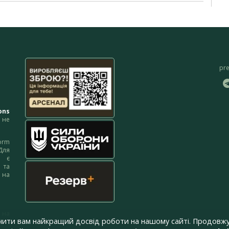
pr
ons
не
orm
Для
м є
 та
 на
 на
чити вам найкращий досвід роботи на нашому сайті. Продовжу