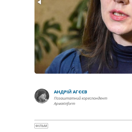
АНДРІЙ АГЄЄВ
Позаштатний кореспондент
АрміяInform
ФІЛЬМ