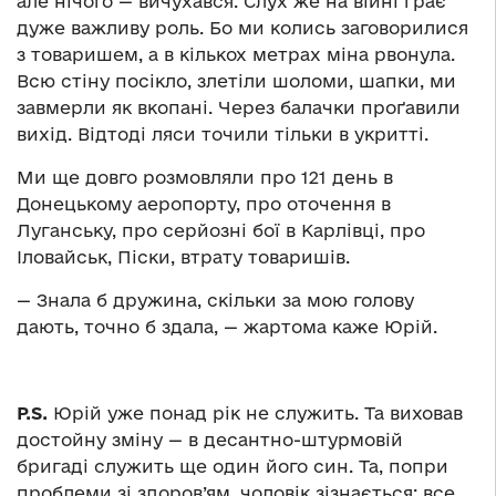
але нічого — вичухався. Слух же на війні грає
дуже важливу роль. Бо ми колись заговорилися
з товаришем, а в кількох метрах міна рвонула.
Всю стіну посікло, злетіли шоломи, шапки, ми
завмерли як вкопані. Через балачки проґавили
вихід. Відтоді ляси точили тільки в укритті.
Ми ще довго розмовляли про 121 день в
Донецькому аеропорту, про оточення в
Луганську, про серйозні бої в Карлівці, про
Іловайськ, Піски, втрату товаришів.
— Знала б дружина, скільки за мою голову
дають, точно б здала, — жартома каже Юрій.
P.S.
Юрій уже понад рік не служить. Та виховав
достойну зміну — в десантно-штурмовій
бригаді служить ще один його син. Та, попри
проблеми зі здоров’ям, чоловік зізнається: все