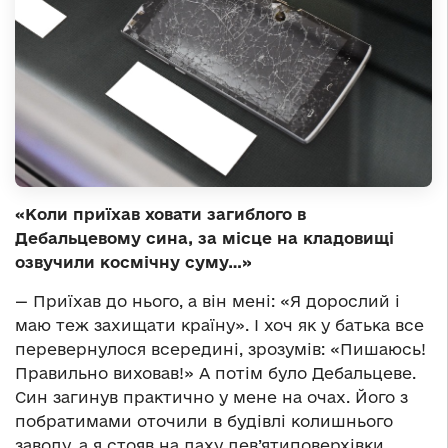
«Коли приїхав ховати загиблого в
Дебальцевому сина, за місце на кладовищі
озвучили космічну суму…»
— Приїхав до нього, а він мені: «Я дорослий і
маю теж захищати країну». І хоч як у батька все
перевернулося всередині, зрозумів: «Пишаюсь!
Правильно виховав!» А потім було Дебальцеве.
Син загинув практично у мене на очах. Його з
побратимами оточили в будівлі колишнього
заводу, а я стояв на даху дев’ятиповерхівки,