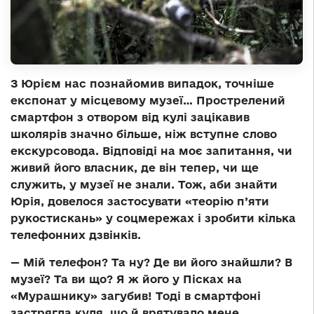
З Юрієм нас познайомив випадок, точніше
експонат у місцевому музеї… Прострелений
смартфон з отвором від кулі зацікавив
школярів значно більше, ніж вступне слово
екскурсовода. Відповіді на моє запитання, чи
живий його власник, де він тепер, чи ще
служить, у музеї не знали. Тож, аби знайти
Юрія, довелося застосувати «теорію п’яти
рукостискань» у соцмережах і зробити кілька
телефонних дзвінків.
— Мій телефон? Та ну? Де ви його знайшли? В
музеї? Та ви що? Я ж його у Пісках на
«Мурашнику» загубив! Тоді в смартфоні
застрягла куля, що й врятувало мене…