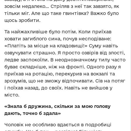
зовсім недалеко… Стріляв з неї так завзято, як
тільки міг. Але що таке гвинтівка? Важко було
щось зробити.
Та найжахливіше було потім. Коли приїхав
ховати загиблого сина, почув несподіване:
«Платіть за місце на кладовищі!» Суму навіть
озвучувати страшно. Я просто озвірів від злості,
ледве заспокоїли. В неоднозначному тилу часто
буває складніше, ніж на фронті. Одного разу я
приїхав на ротацію, перекурив на вокзалі та
зрозумів, що не зможу відпочивати. Сів на потяг
і поїхав назад, до своїх. Навіть не вийшов у
місто.
«Знала б дружина, скільки за мою голову
дають, точно б здала»
Чоловік не особливо вдається в подробиці