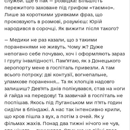
служби. Ще б пак — розвідка! Більшість
пережитого заховане під грифом «таємно».
Лише за короткими уривками фраз, що
проковзують в розмові, розумієш: Юрій
народився в сорочці. Як вижити після такого?
— Медики не раз казали, що з такими
пораненнями не живуть. Чому ж? Дуже
непогано себе почуваю, хоч і оформляють зараз
I групу інвалідності. Пам’ятаю, як з Донецького
аеропорту мене в госпіталь привезли. А там
всього потроху: дві контузії, вогнепальне,
уламкове поранення… Та як хлопців надовго
залишиш? Дев’ять днів полікувався, став на ноги
й гайда на передову! Та зазвичай в госпіталь не
поспішав. Якось під Луганськом ми п’ять годин
сиділи в бліндажі. А нас так інтенсивно крили,
що кров пішла з вух, а потім з очей. Як у
фільмах жахів. Понад два тижні нічого не чув,