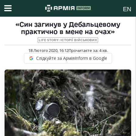
EN
«Син загинув у Дебальцевому
практично в мене на очах»
LIFE STORY: ІСТОРІЇ ВІЙСЬКОВИХ
18 Лютого 2020, 16:12
Прочитаєте за:
4
хв.
Слідкуйте за АрміяInform в Google