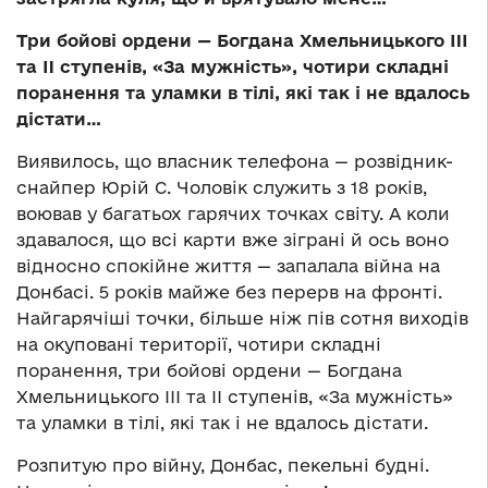
Три бойові ордени — Богдана Хмельницького III
та II ступенів, «За мужність», чотири складні
поранення та уламки в тілі, які так і не вдалось
дістати…
Виявилось, що власник телефона — розвідник-
снайпер Юрій С. Чоловік служить з 18 років,
воював у багатьох гарячих точках світу. А коли
здавалося, що всі карти вже зіграні й ось воно
відносно спокійне життя — запалала війна на
Донбасі. 5 років майже без перерв на фронті.
Найгарячіші точки, більше ніж пів сотня виходів
на окуповані території, чотири складні
поранення, три бойові ордени — Богдана
Хмельницького III та II ступенів, «За мужність»
та уламки в тілі, які так і не вдалось дістати.
Розпитую про війну, Донбас, пекельні будні.