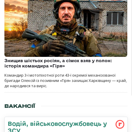
Знищив шістьох росіян, а сімох взяв у полон:
історія командира «Гіря»
Командир 3-ї мотопіхотної роти 43-ї окремої механізованої
бригади Олексій із позивним «Гіря» захищає Харківщину — край,
де народився та виріс.
ВАКАНСІЇ
Водій, військовослужбовець у
ЗСУ