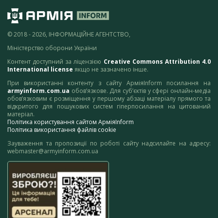
© 2018 - 2026, ІНФОРМАЦІЙНЕ АГЕНТСТВО,
Міністерство оборони України
Контент доступний за ліцензією
Creative Commons Attribution 4.0
International license
якщо не зазначено інше.
При використанні контенту з сайту АрміяInform посилання на
armyinform.com.ua
обов’язкове. Для суб’єктів у сфері онлайн-медіа
обов’язковим є розміщення у першому абзаці матеріалу прямого та
відкритого для пошукових систем гіперпосилання на цитований
матеріал.
Політика користування сайтом АрміяInform
Політика використання файлів cookie
Зауваження та пропозиції по роботі сайту надсилайте на адресу:
webmaster@armyinform.com.ua