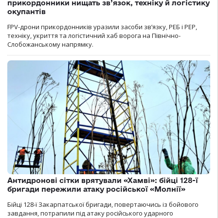
прикордонники нищать зв’язок, техніку й логістику
окупантів
FPV-дрони прикордонників уразили засоби зв’язку, РЕБ і РЕР,
техніку, укриття та логістичний хаб ворога на Північно-
Слобожанському напрямку.
Антидронові сітки врятували «Хамві»: бійці 128-ї
бригади пережили атаку російської «Молнії»
Бійці 128-ї Закарпатської бригади, повертаючись із бойового
завдання, потрапили під атаку російського ударного