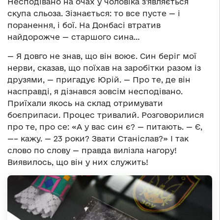
Несподівано на очах у чоловіка з’являється
скупа сльоза. Зізнається: то все пусте — і
поранення, і бої. На Донбасі втратив
найдорожче — старшого сина…
— Я довго не знав, що він воює. Син беріг мої
нерви, сказав, що поїхав на заробітки разом із
друзями, — пригадує Юрій. — Про те, де він
насправді, я дізнався зовсім несподівано.
Приїхали якось на склад отримувати
боєприпаси. Процес тривалий. Розговорилися
про те, про се: «А у вас син є? — питають. — Є,
—– кажу. — 23 роки? Звати Станіслав?» І так
слово по слову — правда вилізла нагору!
Виявилось, що він у них служить!