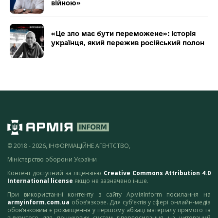
війною»
«Це зло має бути переможене»: історія
українця, який пережив російський полон
© 2018 - 2026, ІНФОРМАЦІЙНЕ АГЕНТСТВО,
Міністерство оборони України
Контент доступний за ліцензією
Creative Commons Attribution 4.0
International license
якщо не зазначено інше.
При використанні контенту з сайту АрміяInform посилання на
armyinform.com.ua
обов’язкове. Для суб’єктів у сфері онлайн-медіа
обов’язковим є розміщення у першому абзаці матеріалу прямого та
відкритого для пошукових систем гіперпосилання на цитований