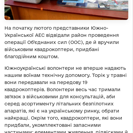
На початку лютого представники Южно-
Української АЕС відвідали район проведення
операції Об’єднаних сил (ООС), де й вручили
військовим квадрокоптери, придбані
благодійним коштом.
Южноукраїнські волонтери не вперше надають
нашим воїнам технічну допомогу. Торік у травні
вони передавали на передову 19
квадрокоптерів. Волонтери весь час тримали
зв’язок з військовими для консультацій, аби
серед асортименту літальних безпілотних
апаратів, які є на українському ринку, обрати
найкращі. Окрім того, квадрокоптери, які вони
придбали, укомплектовані запасними
частинами: елементами живлення, підвісками й