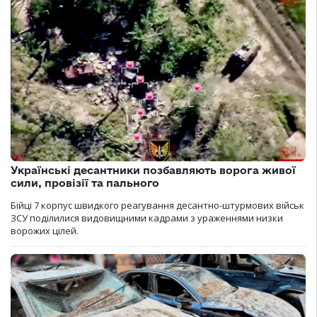
Українські десантники позбавляють ворога живої
сили, провізії та пального
Бійці 7 корпус швидкого реагування десантно-штурмових військ
ЗСУ поділилися видовищними кадрами з ураженнями низки
ворожих цілей.