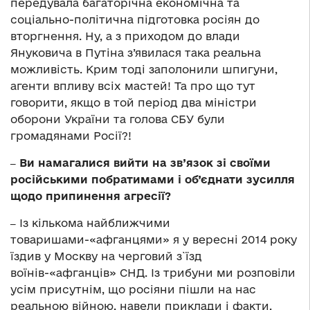
передувала багаторічна економічна та
соціально-політична підготовка росіян до
вторгнення. Ну, а з приходом до влади
Януковича в Путіна з’явилася така реальна
можливість. Крим тоді заполонили шпигуни,
агенти впливу всіх мастей! Та про що тут
говорити, якщо в той період два міністри
оборони України та голова СБУ були
громадянами Росії?!
‒ Ви намагалися вийти на зв’язок зі своїми
російськими побратимами і об’єднати зусилля
щодо припинення агресії?
‒
Із кількома найближчими
товаришами-«афганцями» я у вересні 2014 року
їздив у Москву на черговий з`їзд
воїнів-«афганців» СНД. Із трибуни ми розповіли
усім присутнім, що росіяни пішли на нас
реальною війною, навели приклади і факти.