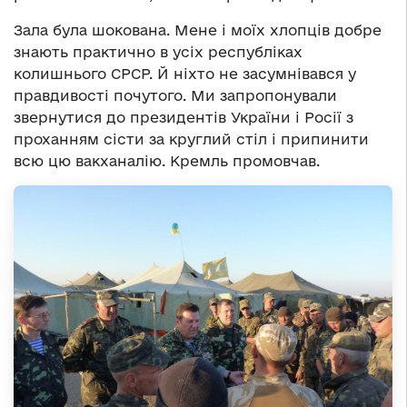
Зала була шокована. Мене і моїх хлопців добре
знають практично в усіх республіках
колишнього СРСР. Й ніхто не засумнівався у
правдивості почутого. Ми запропонували
звернутися до президентів України і Росії з
проханням сісти за круглий стіл і припинити
всю цю вакханалію. Кремль промовчав.