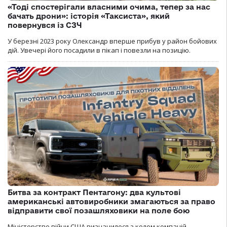
«Тоді спостерігали власними очима, тепер за нас
бачать дрони»: історія «Таксиста», який
повернувся із СЗЧ
У березні 2023 року Олександр вперше прибув у район бойових
дій. Увечері його посадили в пікап і повезли на позицію.
Битва за контракт Пентагону: два культові
американські автовиробники змагаються за право
відправити свої позашляховики на поле бою
Міністерство війни США визначилося з колом компаній,