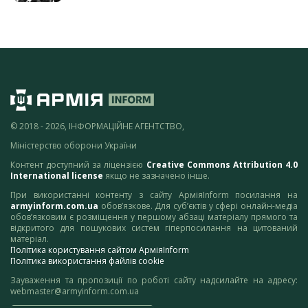
© 2018 - 2026, ІНФОРМАЦІЙНЕ АГЕНТСТВО,
Міністерство оборони України
Контент доступний за ліцензією
Creative Commons Attribution 4.0
International license
якщо не зазначено інше.
При використанні контенту з сайту АрміяInform посилання на
armyinform.com.ua
обов’язкове. Для суб’єктів у сфері онлайн-медіа
обов’язковим є розміщення у першому абзаці матеріалу прямого та
відкритого для пошукових систем гіперпосилання на цитований
матеріал.
Політика користування сайтом АрміяInform
Політика використання файлів cookie
Зауваження та пропозиції по роботі сайту надсилайте на адресу:
webmaster@armyinform.com.ua