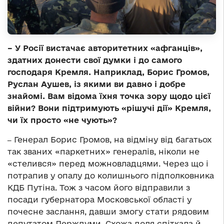
– У Росії вистачає авторитетних «афганців»,
здатних донести свої думки і до самого
господаря Кремля. Наприклад, Борис Громов,
Руслан Аушев, із якими ви давно і добре
знайомі. Вам відома їхня точка зору щодо цієї
війни? Вони підтримують «рішучі дії» Кремля,
чи їх просто «не чують»?
‒
Генерал Борис Громов, на відміну від багатьох
так званих «паркетних» генералів, ніколи не
«стелився» перед можновладцями. Через що і
потрапив у опалу до колишнього підполковника
КДБ Путіна. Тож з часом його відправили з
посади губернатора Московської області у
почесне заслання, давши змогу стати рядовим
депутатом Держдуми. Схожа доля спіткала й