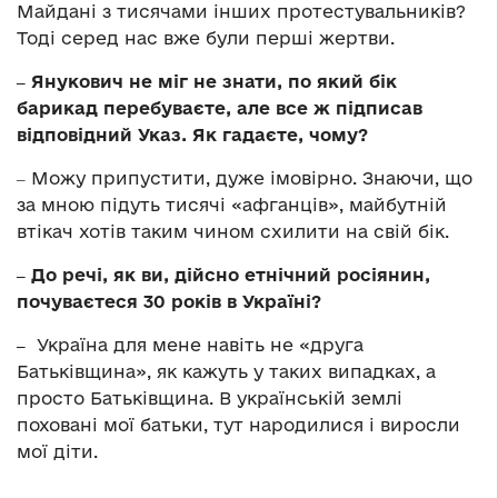
Майдані з тисячами інших протестувальників?
Тоді серед нас вже були перші жертви.
‒ Янукович не міг не знати, по який бік
барикад перебуваєте, але все ж підписав
відповідний Указ. Як гадаєте, чому?
‒ Можу припустити, дуже імовірно. Знаючи, що
за мною підуть тисячі «афганців», майбутній
втікач хотів таким чином схилити на свій бік.
‒ До речі, як ви, дійсно етнічний росіянин,
почуваєтеся 30 років в Україні?
‒
Україна для мене навіть не «друга
Батьківщина», як кажуть у таких випадках, а
просто Батьківщина. В українській землі
поховані мої батьки, тут народилися і виросли
мої діти.