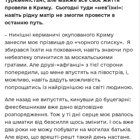
Туркменістані, але майже все своє життя
провели в Криму. Сьогодні туди «нев’їзні»:
навіть рідну матір не змогли провести в
останню путь.
‒
Нинішні керманичі окупованого Криму
занесли моє прізвище до «чорного списку». Я
збирався їхати на поховання, навіть знаючи про
небезпеку опинитися за москальськими
гратами. Але друзі-«афганці» з тієї сторони
попередили, що мене впустять на півострів, і,
можливо, навіть дадуть можливість
попрощатись із найріднішою на світі людиною.
Але назад не випустять, кинувши до буцегарні:
феесбешникам вже дано відповідне
розпорядження. Тож у ті дні серце моє рвалось
на шматки від безсилля щось змінити. І ось вже
два роки не можу побувати на могилах батьків.
Але вірю, що врешті-решт такий день настане.