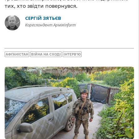
тих, хто звідти повернувся.
СЕРГІЙ ЗЯТЬЄВ
Кореспондент АрміяInform
АФГАНІСТАН
ВІЙНА НА СХОДІ
ІНТЕРВ’Ю