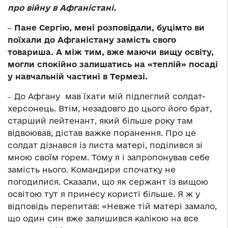
про війну в Афганістані.
‒ Пане Сергію, мені розповідали, буцімто ви
поїхали до Афганістану замість свого
товариша. А між тим, вже маючи вищу освіту,
могли спокійно залишатись на «теплій» посаді
у навчальній частині в Термезі.
‒ До Афгану мав їхати мій підлеглий солдат-
херсонець. Втім, незадовго до цього його брат,
старший лейтенант, який більше року там
відвоював, дістав важке поранення. Про це
солдат дізнався із листа матері, поділився зі
мною своїм горем. Тому я і запропонував себе
замість нього. Командири спочатку не
погодилися. Сказали, що як сержант із вищою
освітою тут я принесу користі більше. Я ж у
відповідь перепитав: «Невже тій матері замало,
що один син вже залишився калікою на все