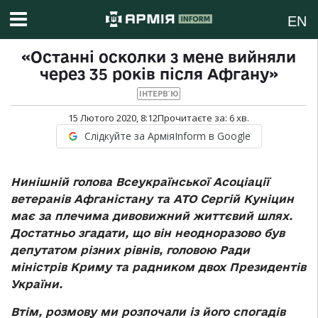
EN
«Останні осколки з мене вийняли
через 35 років після Афгану»
ІНТЕРВ`Ю
15 Лютого 2020, 8:12
Прочитаєте за:
6
хв.
Слідкуйте за АрміяInform в Google
Нинішній голова Всеукраїнської Асоціації
ветеранів Афганістану та АТО Сергій Куніцин
має за плечима дивовижний життєвий шлях.
Достатньо згадати, що він неодноразово був
депутатом різних рівнів, головою Ради
міністрів Криму та радником двох Президентів
України.
Втім, розмову ми розпочали із його спогадів