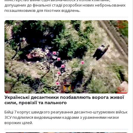
допущених до фінальної стадії розробки нових неброньованих
позашляховиків для піхотних відділень.
Українські десантники позбавляють ворога живої
сили, провізії та пального
Бійці 7 корпус швидкого реагування десантно-штурмових військ
ЗСУ поділилися видовищними кадрами з ураженнями низки
ворожих цілей.