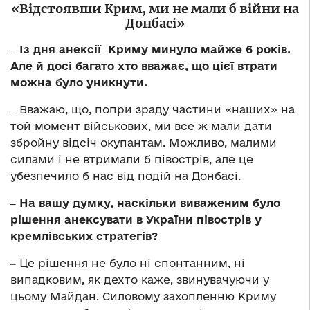
«Відстоявши Крим, ми не мали б війни на
Донбасі»
‒ Із дня анексії Криму минуло майже 6 років.
Але й досі багато хто вважає, що цієї втрати
можна було уникнути.
‒ Вважаю, що, попри зраду частини «наших» на
той момент військових, ми все ж мали дати
збройну відсіч окупантам. Можливо, малими
силами і не втримали б півострів, але це
убезпечило б нас від подій на Донбасі.
‒ На вашу думку, наскільки виваженим було
рішення анексувати в України півострів у
кремлівських стратегів?
‒ Це рішення не було ні спонтанним, ні
випадковим, як дехто каже, звинувачуючи у
цьому Майдан. Силовому захопленню Криму