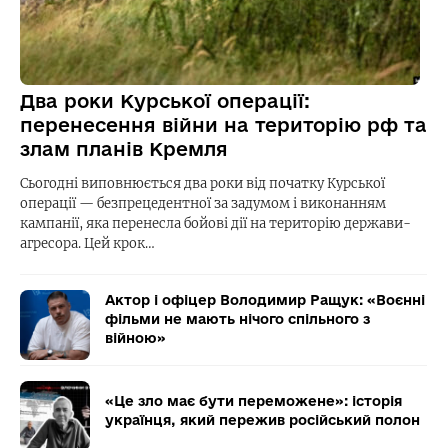
Два роки Курської операції:
перенесення війни на територію рф та
злам планів Кремля
Сьогодні виповнюється два роки від початку Курської
операції — безпрецедентної за задумом і виконанням
кампанії, яка перенесла бойові дії на територію держави-
агресора. Цей крок…
Актор і офіцер Володимир Ращук: «Воєнні
фільми не мають нічого спільного з
війною»
«Це зло має бути переможене»: історія
українця, який пережив російський полон