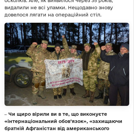
осколків. Але, як виявилося через 35 років,
видалили не всі уламки. Нещодавно знову
довелося лягати на операційний стіл.
‒ Чи щиро вірили ви в те, що виконуєте
«інтернаціональний обов’язок», «захищаючи
братній Афганістан від американського