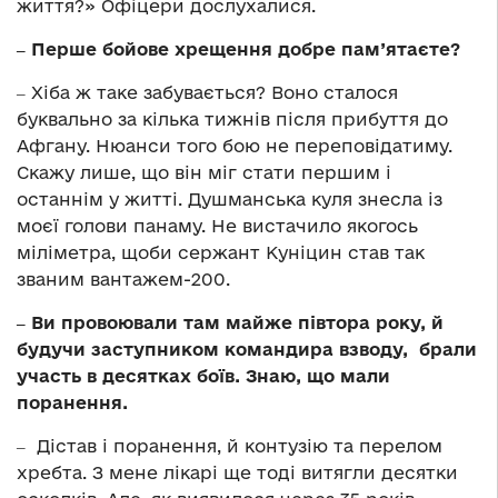
життя?» Офіцери дослухалися.
‒ Перше бойове хрещення добре пам’ятаєте?
‒ Хіба ж таке забувається? Воно сталося
буквально за кілька тижнів після прибуття до
Афгану. Нюанси того бою не переповідатиму.
Скажу лише, що він міг стати першим і
останнім у житті. Душманська куля знесла із
моєї голови панаму. Не вистачило якогось
міліметра, щоби сержант Куніцин став так
званим вантажем-200.
‒ Ви провоювали там майже півтора року, й
будучи заступником командира взводу, брали
участь в десятках боїв. Знаю, що мали
поранення.
‒ Дістав і поранення, й контузію та перелом
хребта. З мене лікарі ще тоді витягли десятки