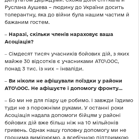
Руслана Аушева – людину до України досить
толерантну, яка до війни була нашим частим й
бажаним гостем.
‒ Наразі, скільки членів нараховує ваша
Асоціація?
‒ Сімдесят тисяч учасників бойових дій, з яких
майже 30 відсотків є учасниками АТО\ООС,
понад 3 тис. із них – інваліди.
‒ Ви ніколи не афішували поїздки у райони
АТО\ООС. Не афішуєте і допомогу фронту…
‒
Бо ми не для піару це робимо. І завжди їздимо
туди не з порожніми руками. У останні роки
Асоціація надала допомоги бійцям у районі
бойових дій вже більш ніж на 10 мільйонів
гривень. Однак нашу головну допомогу ми не
грошима вимірюємо, а всебічною підтримкою