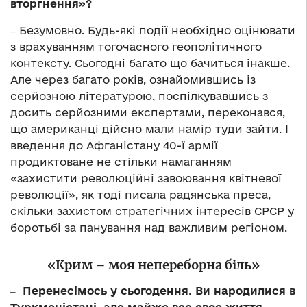
вторгнення»?
‒
Безумовно. Будь-які події необхідно оцінювати
з врахуванням тогочасного геополітичного
контексту. Сьогодні багато що бачиться інакше.
Але через багато років, ознайомившись із
серйозною літературою, поспілкувавшись з
досить серйозними експертами, переконався,
що американці дійсно мали намір туди зайти. І
введення до Афганістану 40-ї армії
продиктоване не стільки намаганням
«захистити революційні завоювання квітневої
революції», як тоді писала радянська преса,
скільки захистом стратегічних інтересів СРСР у
боротьбі за панування над важливим регіоном.
«Крим – моя непереборна біль»
‒
Перенесімось у сьогодення. Ви народилися в