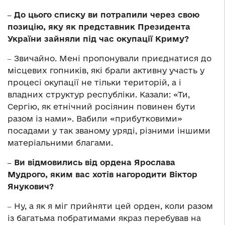
‒ До цього списку ви потрапили через свою
позицію, яку як представник Президента
України зайняли під час окупації Криму?
‒ Звичайно. Мені пропонували приєднатися до
місцевих гопників, які брали активну участь у
процесі окупації не тільки територій, а і
владних структур республіки. Казали: «Ти,
Сергію, як етнічний росіянин повинен бути
разом із нами». Вабили «прибутковими»
посадами у так званому уряді, різними іншими
матеріальними благами.
‒ Ви відмовились від ордена Ярослава
Мудрого, яким вас хотів нагородити Віктор
Янукович?
‒ Ну, а як я міг прийняти цей орден, коли разом
із багатьма побратимами якраз перебував на