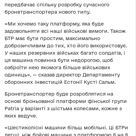
передбачає спільну розробку сучасного
бронетранспортера нового типу.
«Ми хочемо таку платформу, яка буде
задовольняти всі наші військові вимоги. Також
БТР має бути простим, максимально
доброзичливим до тих, хто його використовує.
У наших резервних військах багато солдатів, і
ця машина повинна бути недорогою, щоб
озброїти нею якомога більше військових
одиниць», — сказав директор Департаменту
оборонних інвестицій Естонії Кусті Сальм.
Бронетранспортер буде розроблятися на
основі броньованої платформи фінської групи
Patria у варіанті з шістьма колесами, кожне з
яких ведуче.
«Шестиколісні машини більш мобільні. Ці БТРи
легші, ніж бойові машини з платформою 8 на 8.