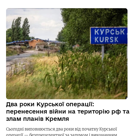
Два роки Курської операції:
перенесення війни на територію рф та
злам планів Кремля
Сьогодні виповнюється два роки від початку Курської
операції — безпрецедентної за задумом і виконанням