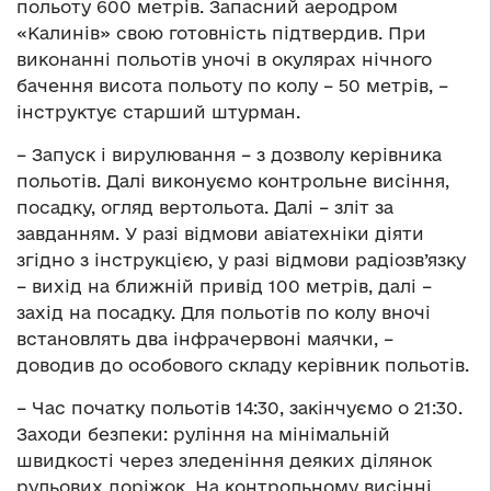
польоту 600 метрів. Запасний аеродром
«Калинів» свою готовність підтвердив. При
виконанні польотів уночі в окулярах нічного
бачення висота польоту по колу – 50 метрів, –
інструктує старший штурман.
– Запуск і вирулювання – з дозволу керівника
польотів. Далі виконуємо контрольне висіння,
посадку, огляд вертольота. Далі – зліт за
завданням. У разі відмови авіатехніки діяти
згідно з інструкцією, у разі відмови радіозв’язку
– вихід на ближній привід 100 метрів, далі –
захід на посадку. Для польотів по колу вночі
встановлять два інфрачервоні маячки, –
доводив до особового складу керівник польотів.
– Час початку польотів 14:30, закінчуємо о 21:30.
Заходи безпеки: руління на мінімальній
швидкості через зледеніння деяких ділянок
рульових доріжок. На контрольному висінні