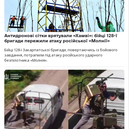
Антидронові сітки врятували «Хамві»: бійці 128-ї
бригади пережили атаку російської «Молнії»
Бійці 128-ї Закарпатської бригади, повертаючись із бойового
завдання, потрапили під атаку російського ударного
безпілотника «Молнія».