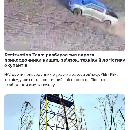
Destruction Team розбирає тил ворога:
прикордонники нищать зв’язок, техніку й логістику
окупантів
FPV-дрони прикордонників уразили засоби зв’язку, РЕБ і РЕР,
техніку, укриття та логістичний хаб ворога на Північно-
Слобожанському напрямку.