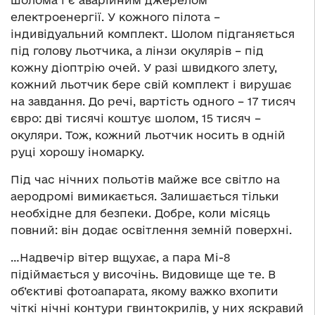
шолома і є аварійним джерелом
електроенергії. У кожного пілота –
індивідуальний комплект. Шолом підганяється
під голову льотчика, а лінзи окулярів – під
кожну діоптрію очей. У разі швидкого злету,
кожний льотчик бере свій комплект і вирушає
на завдання. До речі, вартість одного – 17 тисяч
євро: дві тисячі коштує шолом, 15 тисяч –
окуляри. Тож, кожний льотчик носить в одній
руці хорошу іномарку.
Під час нічних польотів майже все світло на
аеродромі вимикається. Залишається тільки
необхідне для безпеки. Добре, коли місяць
повний: він додає освітлення земній поверхні.
…Надвечір вітер вщухає, а пара Мі-8
підіймається у височінь. Видовище ще те. В
об’єктиві фотоапарата, якому важко вхопити
чіткі нічні контури гвинтокрилів, у них яскравий