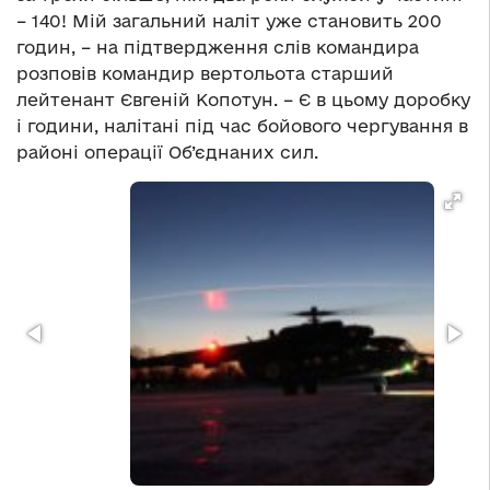
– 140! Мій загальний наліт уже становить 200
годин, – на підтвердження слів командира
розповів командир вертольота старший
лейтенант Євгеній Копотун. – Є в цьому доробку
і години, налітані під час бойового чергування в
районі операції Об’єднаних сил.