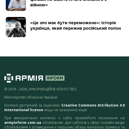
війною»
«Це зло має бути переможене»: історія
українця, який пережив російський полон
© 2018 - 2026, ІНФОРМАЦІЙНЕ АГЕНТСТВО,
Міністерство оборони України
Контент доступний за ліцензією
Creative Commons Attribution 4.0
International license
якщо не зазначено інше.
При використанні контенту з сайту АрміяInform посилання на
armyinform.com.ua
обов’язкове. Для суб’єктів у сфері онлайн-медіа
обов’язковим є розміщення у першому абзаці матеріалу прямого та