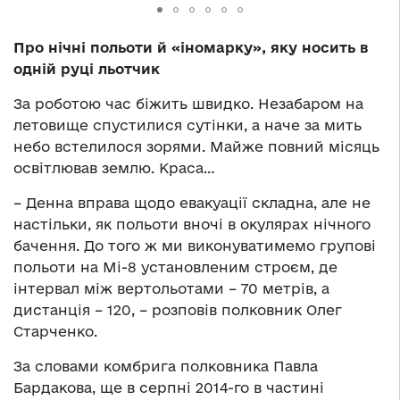
Про нічні польоти й «іномарку», яку носить в
одній руці льотчик
За роботою час біжить швидко. Незабаром на
летовище спустилися сутінки, а наче за мить
небо встелилося зорями. Майже повний місяць
освітлював землю. Краса…
– Денна вправа щодо евакуації складна, але не
настільки, як польоти вночі в окулярах нічного
бачення. До того ж ми виконуватимемо групові
польоти на Мі-8 установленим строєм, де
інтервал між вертольотами – 70 метрів, а
дистанція – 120, – розповів полковник Олег
Старченко.
За словами комбрига полковника Павла
Бардакова, ще в серпні 2014-го в частині