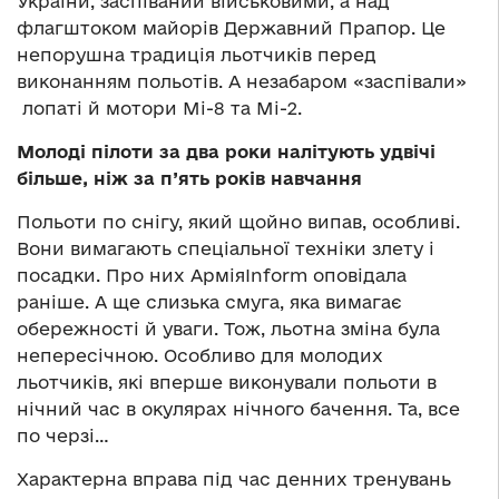
України, заспіваний військовими, а над
флагштоком майорів Державний Прапор. Це
непорушна традиція льотчиків перед
виконанням польотів. А незабаром «заспівали»
лопаті й мотори Мі-8 та Мі-2.
Молоді пілоти за два роки налітують удвічі
більше, ніж за п’ять років навчання
Польоти по снігу, який щойно випав, особливі.
Вони вимагають спеціальної техніки злету і
посадки. Про них АрміяІnform оповідала
раніше. А ще слизька смуга, яка вимагає
обережності й уваги. Тож, льотна зміна була
непересічною. Особливо для молодих
льотчиків, які вперше виконували польоти в
нічний час в окулярах нічного бачення. Та, все
по черзі…
Характерна вправа під час денних тренувань