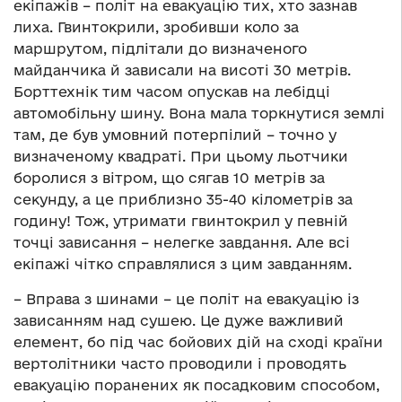
екіпажів – політ на евакуацію тих, хто зазнав
лиха. Гвинтокрили, зробивши коло за
маршрутом, підлітали до визначеного
майданчика й зависали на висоті 30 метрів.
Борттехнік тим часом опускав на лебідці
автомобільну шину. Вона мала торкнутися землі
там, де був умовний потерпілий – точно у
визначеному квадраті. При цьому льотчики
боролися з вітром, що сягав 10 метрів за
секунду, а це приблизно 35-40 кілометрів за
годину! Тож, утримати гвинтокрил у певній
точці зависання – нелегке завдання. Але всі
екіпажі чітко справлялися з цим завданням.
– Вправа з шинами – це політ на евакуацію із
зависанням над сушею. Це дуже важливий
елемент, бо під час бойових дій на сході країни
вертолітники часто проводили і проводять
евакуацію поранених як посадковим способом,