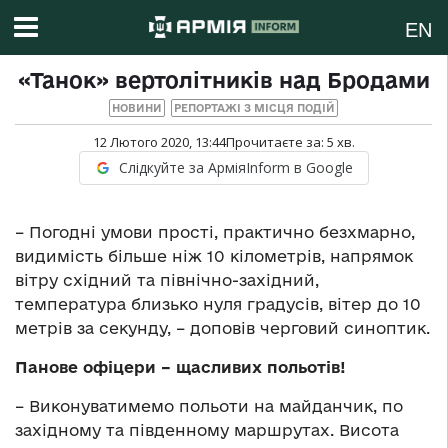
EN
«Танок» вертолітників над Бродами
НОВИНИ
РЕПОРТАЖІ З МІСЦЯ ПОДІЙ
12 Лютого 2020, 13:44
Прочитаєте за:
5
хв.
Слідкуйте за АрміяInform в Google
– Погодні умови прості, практично безхмарно,
видимість більше ніж 10 кілометрів, напрямок
вітру східний та північно-західний,
температура близько нуля градусів, вітер до 10
метрів за секунду, – доповів черговий синоптик.
Панове офіцери – щасливих польотів!
– Виконуватимемо польоти на майданчик, по
західному та південному маршрутах. Висота