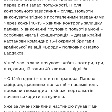
перевірити запас потужності. Після
контрольного зависання – огляд. Польоти
виконувати згідно з поставленими завданнями.
Через кожні 10-15 – хвилин контроль залишку
палива. У виконанні групових польотів уночі –
особлива увага і концентрація, – давав крайні
настанови командир 16-ї окремої бригади
армійської авіації «Броди» полковник Павло
Бардаков.
У цей час із зали почулося: «п’ять, чотири, три,
два, один, 13 годин 49 хвилин – відлік!»
– О 14-й годині – підняття прапора. Панове
офіцери, щасливих польотів! – насамкінець
промовив командир і екіпажі вертольотів
почали виходити на вулицю.
Уже за лічені хвилини частиною лунав Гімн