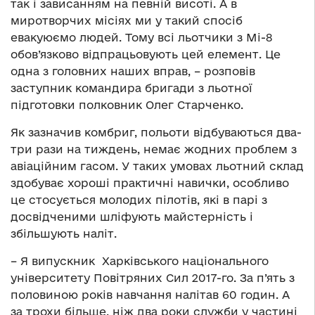
так і зависанням на певній висоті. А в
миротворчих місіях ми у такий спосіб
евакуюємо людей. Тому всі льотчики з Мі-8
обов’язково відпрацьовують цей елемент. Це
одна з головних наших вправ, – розповів
заступник командира бригади з льотної
підготовки полковник Олег Старченко.
Як зазначив комбриг, польоти відбуваються два-
три рази на тиждень, немає жодних проблем з
авіаційним гасом. У таких умовах льотний склад
здобуває хороші практичні навички, особливо
це стосується молодих пілотів, які в парі з
досвідченими шліфують майстерність і
збільшують наліт.
– Я випускник Харківського національного
університету Повітряних Сил 2017-го. За п’ять з
половиною років навчання налітав 60 годин. А
за трохи більше, ніж два роки служби у частині