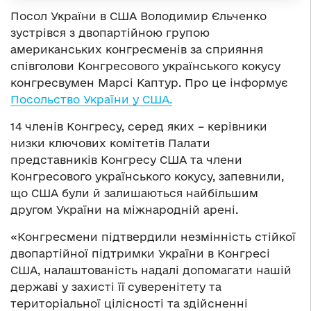
Посол України в США Володимир Єльченко
зустрівся з двопартійною групою
американських конгресменів за сприяння
співголови Конгресового українського кокусу
конгресвумен Марсі Каптур. Про це інформує
Посольство України у США.
14 членів Конгресу, серед яких – керівники
низки ключових комітетів Палати
представників Конгресу США та члени
Конгресового українського кокусу, запевнили,
що США були й залишаються найбільшим
другом України на міжнародній арені.
«Конгресмени підтвердили незмінність стійкої
двопартійної підтримки України в Конгресі
США, налаштованість надалі допомагати нашій
державі у захисті її суверенітету та
територіальної цілісності та здійсненні