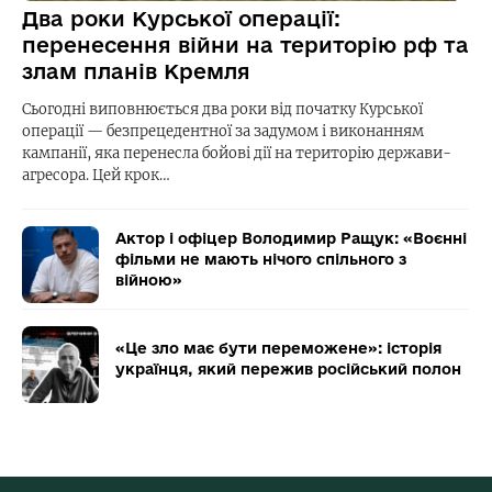
Два роки Курської операції:
перенесення війни на територію рф та
злам планів Кремля
Сьогодні виповнюється два роки від початку Курської
операції — безпрецедентної за задумом і виконанням
кампанії, яка перенесла бойові дії на територію держави-
агресора. Цей крок…
Актор і офіцер Володимир Ращук: «Воєнні
фільми не мають нічого спільного з
війною»
«Це зло має бути переможене»: історія
українця, який пережив російський полон