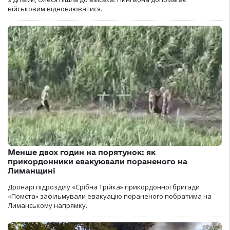
військовим відновлюватися.
Менше двох годин на порятунок: як
прикордонники евакуювали пораненого на
Лиманщині
Дронарі підрозділу «Срібна Трійка» прикордонної бригади
«Помста» зафільмували евакуацію пораненого побратима на
Лиманському напрямку.