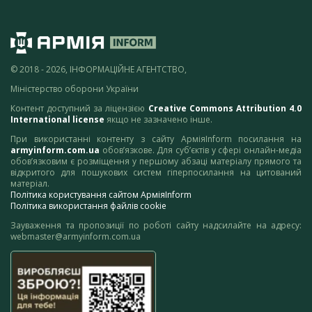
© 2018 - 2026, ІНФОРМАЦІЙНЕ АГЕНТСТВО,
Міністерство оборони України
Контент доступний за ліцензією
Creative Commons Attribution 4.0
International license
якщо не зазначено інше.
При використанні контенту з сайту АрміяInform посилання на
armyinform.com.ua
обов’язкове. Для суб’єктів у сфері онлайн-медіа
обов’язковим є розміщення у першому абзаці матеріалу прямого та
відкритого для пошукових систем гіперпосилання на цитований
матеріал.
Політика користування сайтом АрміяInform
Політика використання файлів cookie
Зауваження та пропозиції по роботі сайту надсилайте на адресу:
webmaster@armyinform.com.ua