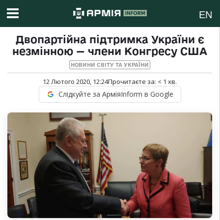
EN
Двопартійна підтримка України є
незмінною — члени Конгресу США
НОВИНИ СВІТУ ТА УКРАЇНИ
12 Лютого 2020, 12:24
Прочитаєте за:
< 1
хв.
Слідкуйте за АрміяInform в Google