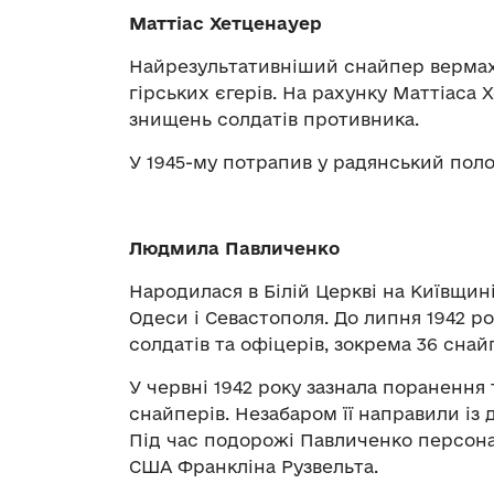
Маттіас Хетценауер
Найрезультативніший снайпер вермахту
гірських єгерів. На рахунку Маттіаса
знищень солдатів противника.
У 1945-му потрапив у радянський полон
Людмила Павличенко
Народилася в Білій Церкві на Київщині
Одеси і Севастополя. До липня 1942 р
солдатів та офіцерів, зокрема 36 сна
У червні 1942 року зазнала поранення
снайперів. Незабаром її направили і
Під час подорожі Павличенко персон
США Франкліна Рузвельта.