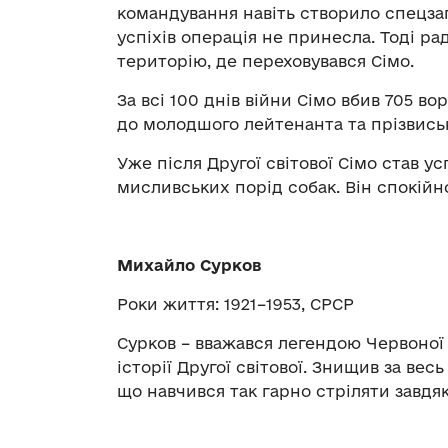
командування навіть створило спецза
успіхів операція не принесла. Тоді р
територію, де переховувався Сімо.
За всі 100 днів війни Сімо вбив 705 во
до молодшого лейтенанта та прізвись
Уже після Другої світової Сімо став 
мисливських порід собак. Він спокійно 
Михайло Сурков
Роки життя: 1921–1953, СРСР
Сурков – вважався легендою Червоної
історії Другої світової. Знищив за весь
що навчився так гарно стріляти завдя