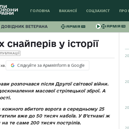
ГОЛОВНА
ВАКАНСІЇ
СОЦЗАХИСТ
ПРО 
ДОВІДНИК ВЕТЕРАНА
 снайперів у історії
ПУБЛІКАЦІЇ
20
Слідкуйте за АрміяInform в Google
хв.
20
ви розпочався після Другої світової війни.
осконалення масової стрілецької зброї. А
ості.
20
а кожного вбитого ворога в середньому 25
 гатили вже до 50 тисяч набоїв. У В’єтнамі ж
на те саме 200 тисяч пострілів.
20