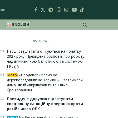
НАС
ENGLISH
06.08.2026
:51
Перші результати очікуються на початку
2027 року: Президент розповів про роботу
над вітчизняною балістикою та системою
FREYJA
:41
«Продавав» вплив на
ФОТО
держпосадовців: на Харківщині затримали
ділка, який «вирішував питання» з
бронюванням
:25
Президент доручив підготувати
спеціальну санкційну операцію проти
російського ОПК
:11
На Луганщині Apachi розгромили
ВІДЕО