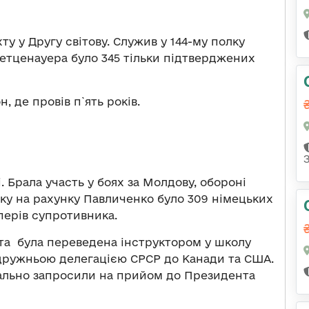
 у Другу світову. Служив у 144-му полку
 Хетценауера було 345 тільки підтверджених
, де провів п`ять років.
. Брала участь у боях за Молдову, обороні
оку на рахунку Павличенко було 309 німецьких
йперів супротивника.
 та була переведена інструктором у школу
з дружньою делегацією СРСР до Канади та США.
ально запросили на прийом до Президента