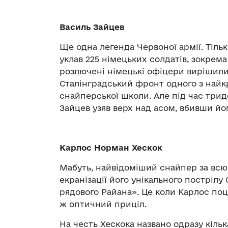
Василь Зайцев
Ще одна легенда Червоної армії. Тіль
уклав 225 німецьких солдатів, зокрема 
розлючені німецькі офіцери вирішили
Сталінградський фронт одного з найкр
снайперської школи. Але під час трид
Зайцев узяв верх над асом, вбивши йо
Карлос Норман Хескок
Мабуть, найвідоміший снайпер за всю
екранізації його унікального пострілу
рядового Райана». Це коли Карлос поц
ж оптичний приціл.
На честь Хескока названо одразу кільк