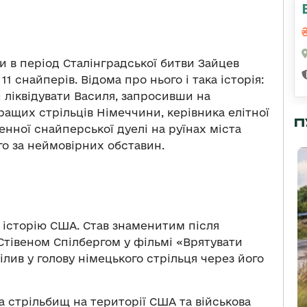
ки в період Сталінградської битви Зайцев
11 снайперів. Відома про нього і така історія:
 ліквідувати Василя, запросивши на
ащих стрільців Німеччини, керівника елітної
П
енної снайперської дуелі на руїнах міста
го за неймовірних обставин.
 історію США. Став знаменитим після
 Стівеном Спілбергом у фільмі «Врятувати
ілив у голову німецького стрільця через його
а стрільбищ на території США та військова