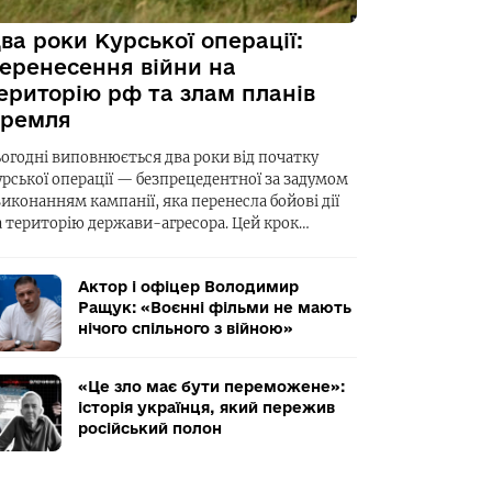
ва роки Курської операції:
еренесення війни на
ериторію рф та злам планів
ремля
ьогодні виповнюється два роки від початку
урської операції — безпрецедентної за задумом
виконанням кампанії, яка перенесла бойові дії
а територію держави-агресора. Цей крок…
Актор і офіцер Володимир
Ращук: «Воєнні фільми не мають
нічого спільного з війною»
«Це зло має бути переможене»:
історія українця, який пережив
російський полон