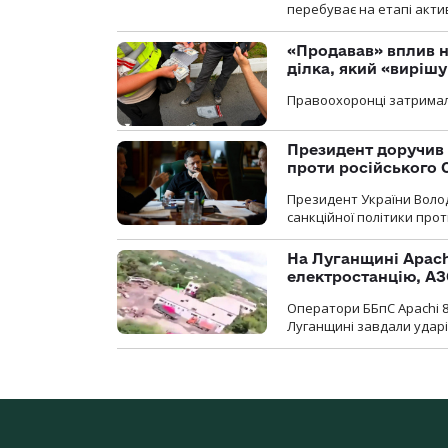
перебуває на етапі актив
«Продавав» вплив н
ділка, який «виріш
Правоохоронці затримал
Президент доручив 
проти російського
Президент України Воло
санкційної політики проти
На Луганщині Apach
електростанцію, АЗ
Оператори ББпС Apachi 8
Луганщині завдали ударів