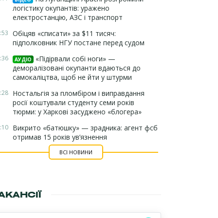
логістику окупантів: уражено
електростанцію, АЗС і транспорт
:53
Обіцяв «списати» за $11 тисяч:
підполковник НГУ постане перед судом
:36
«Підірвали собі ноги» —
АУДІО
деморалізовані окупанти вдаються до
самокаліцтва, щоб не йти у штурми
:28
Ностальгія за пломбіром і виправдання
росії коштували студенту семи років
тюрми: у Харкові засуджено «блогера»
:10
Викрито «батюшку» — зрадника: агент фсб
отримав 15 років ув’язнення
ВСІ НОВИНИ
АКАНСІЇ