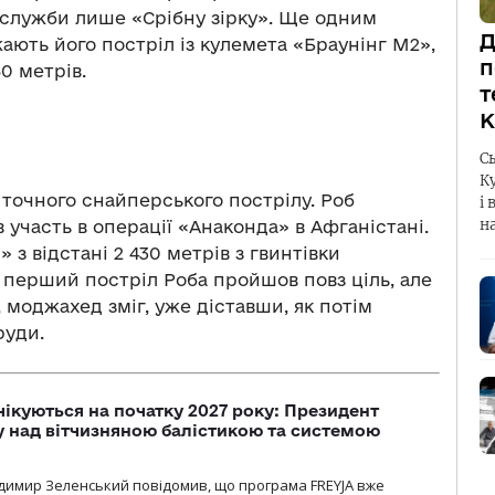
с служби лише «Срібну зірку». Ще одним
Д
ють його постріл із кулемета «Браунінг М2»,
п
50 метрів.
т
К
С
К
точного снайперського пострілу. Роб
і 
н
в участь в операції «Анаконда» в Афганістані.
 з відстані 2 430 метрів з гвинтівки
 перший постріл Роба пройшов повз ціль, але
 моджахед зміг, уже діставши, як потім
руди.
чікуються на початку 2027 року: Президент
у над вітчизняною балістикою та системою
димир Зеленський повідомив, що програма FREYJA вже