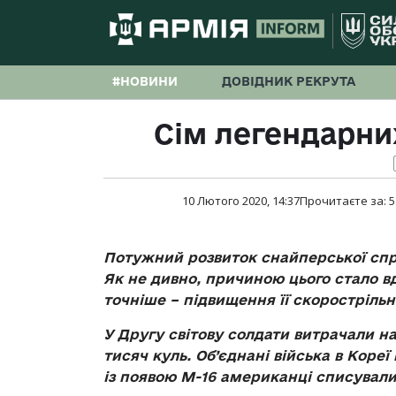
#НОВИНИ
ДОВІДНИК РЕКРУТА
Сім легендарних
10 Лютого 2020, 14:37
Прочитаєте за:
5
Потужний розвиток снайперської спра
Як не дивно, причиною цього стало вд
точніше – підвищення її скорострільн
У Другу світову солдати витрачали н
тисяч куль. Об’єднані війська в Кореї
із появою M-16 американці списували 