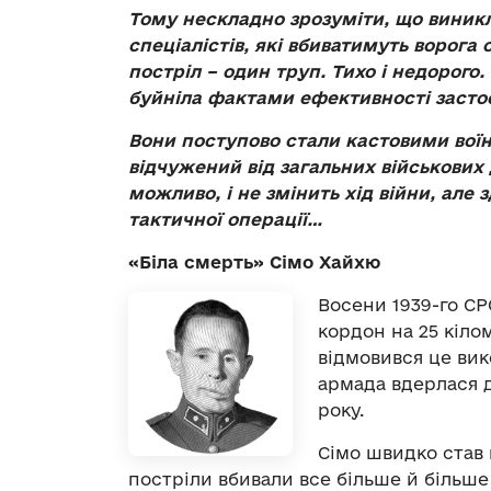
Тому нескладно зрозуміти, що виникл
спеціалістів, які вбиватимуть ворог
постріл – один труп. Тихо і недорого.
буйніла фактами ефективності засто
Вони поступово стали кастовими воїн
відчужений від загальних військових 
можливо, і не змінить хід війни, але 
тактичної операції…
«Біла смерть» Сімо Хайхю
Восени 1939-го СР
кордон на 25 кіло
відмовився це вик
армада вдерлася д
року.
Сімо швидко став 
постріли вбивали все більше й більше