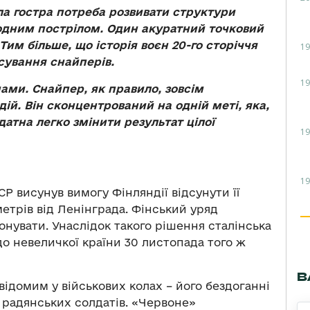
а гостра потреба розвивати структури
а одним пострілом. Один акуратний точковий
 Тим більше, що історія воєн 20-го сторіччя
19
сування снайперів.
19
ами. Снайпер, як правило, зовсім
дій. Він сконцентрований на одній меті, яка,
здатна легко змінити результат цілої
19
19
СР висунув вимогу Фінляндії відсунути її
метрів від Ленінграда. Фінський уряд
онувати. Унаслідок такого рішення сталінська
о невеличкої країни 30 листопада того ж
В
відомим у військових колах – його бездоганні
 радянських солдатів. «Червоне»