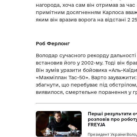
нагорода, хоча сам він отримав за ча
примітним досягненням Карлоса вважа
яким він вразив ворога на відстані 2 2
Роб Ферлонг
Володар сучасного рекорду дальності 
встановив його у 2002-му. Тоді він бра
Він зумів уразити бойовика «Аль-Каїди»
«Макміллан Tac-50». Варто зауважити:
збагнути, що перебуває під обстрілом,
виявилося, смертельне поранення у г
Перші результати о
розповів про робот
FREYJA
Президент України Воло