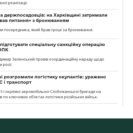
ної реалізації.
а держпосадовців: на Харківщині затримали
ував питання» з бронюванням
и посередника, який брав гроші за бронювання.
підготувати спеціальну санкційну операцію
 ОПК
димир Зеленський провів координаційну нараду щодо
 росії.
i розгромили логістику окупантів: уражено
С і транспорт
1-ї окремої аеромобільної Слобожанської бригади на
 по ключових об’єктах логістики російських військ.