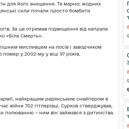
гін для його знищення. Та марно: жодних
адянські сили почали просто бомбити
рогів. За це отримав підвищення від капрала
ко «Біла Смерть».
успішним мисливцем на лосів і заводчиком
помер у 2002-му у віці 97 років.
 армії, найкращим радянським снайпером в
 час війни 702 гітлерівці. Сурков стверджував,
ки полюванню – ним він займався з дитинства.