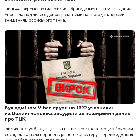
Бійці 44-ї окремої артилерійської бригади імені гетьмана Данила
Апостола поділилися доволі рідкісними на сьогодні кадрами зі
знищенням російського танка.
Був адміном Viber-групи на 1622 учасники:
на Волині чоловіка засудили за поширення даних
про ТЦК
Військовослужбовці ТЦК та СП — це переважно люди з бойовим
досвідом та після поранень різного характеру. Перешкоджання
їхній роботі карається законом.