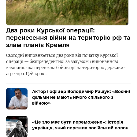
Два роки Курської операції:
перенесення війни на територію рф та
злам планів Кремля
Сьогодні виповнюється два роки від початку Курської
операції — безпрецедентної за задумом і виконанням
кампанії, яка перенесла бойові дії на територію держави-
агресора. Цей крок…
Актор і офіцер Володимир Ращук: «Воєнні
фільми не мають нічого спільного з
війною»
«Це зло має бути переможене»: історія
українця, який пережив російський полон