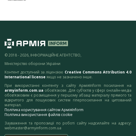
© 2018 - 2026, ІНФОРМАЦІЙНЕ АГЕНТСТВО,
Міністерство оборони України
Контент доступний за ліцензією
Creative Commons Attribution 4.0
International license
якщо не зазначено інше.
При використанні контенту з сайту АрміяInform посилання на
armyinform.com.ua
обов’язкове. Для суб’єктів у сфері онлайн-медіа
обов’язковим є розміщення у першому абзаці матеріалу прямого та
відкритого для пошукових систем гіперпосилання на цитований
матеріал.
Політика користування сайтом АрміяInform
Політика використання файлів cookie
Зауваження та пропозиції по роботі сайту надсилайте на адресу:
webmaster@armyinform.com.ua