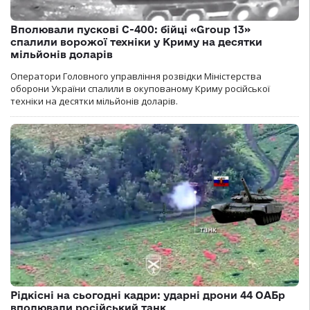
Вполювали пускові С-400: бійці «Group 13»
спалили ворожої техніки у Криму на десятки
мільйонів доларів
Оператори Головного управління розвідки Міністерства
оборони України спалили в окупованому Криму російської
техніки на десятки мільйонів доларів.
Рідкісні на сьогодні кадри: ударні дрони 44 ОАБр
вполювали російський танк