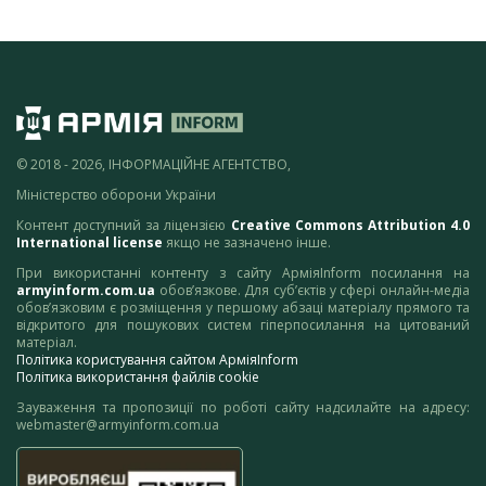
© 2018 - 2026, ІНФОРМАЦІЙНЕ АГЕНТСТВО,
Міністерство оборони України
Контент доступний за ліцензією
Creative Commons Attribution 4.0
International license
якщо не зазначено інше.
При використанні контенту з сайту АрміяInform посилання на
armyinform.com.ua
обов’язкове. Для суб’єктів у сфері онлайн-медіа
обов’язковим є розміщення у першому абзаці матеріалу прямого та
відкритого для пошукових систем гіперпосилання на цитований
матеріал.
Політика користування сайтом АрміяInform
Політика використання файлів cookie
Зауваження та пропозиції по роботі сайту надсилайте на адресу:
webmaster@armyinform.com.ua