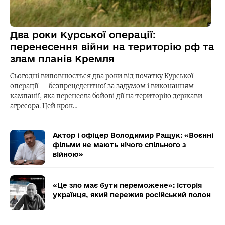
Два роки Курської операції:
перенесення війни на територію рф та
злам планів Кремля
Сьогодні виповнюється два роки від початку Курської
операції — безпрецедентної за задумом і виконанням
кампанії, яка перенесла бойові дії на територію держави-
агресора. Цей крок…
Актор і офіцер Володимир Ращук: «Воєнні
фільми не мають нічого спільного з
війною»
«Це зло має бути переможене»: історія
українця, який пережив російський полон