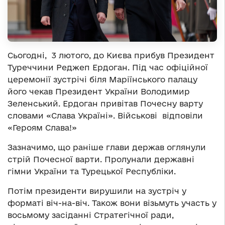
Сьогодні, 3 лютого, до Києва прибув Президент
Туреччини Реджеп Ердоган. Під час офіційної
церемонії зустрічі біля Маріїнського палацу
його чекав Президент України Володимир
Зеленський. Ердоган привітав Почесну варту
словами «Слава Україні». Військові відповіли
«Героям Слава!»
Зазначимо, що раніше глави держав оглянули
стрій Почесної варти. Пролунали державні
гімни України та Турецької Республіки.
Потім президенти вирушили на зустріч у
форматі віч-на-віч. Також вони візьмуть участь у
восьмому засіданні Стратегічної ради,