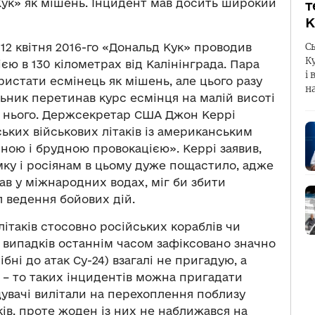
ук» як мішень. Інцидент мав досить широкий
т
К
 12 квітня 2016-го «Дональд Кук» проводив
С
К
єю в 130 кілометрах від Калінінграда. Пара
і 
ристати есмінець як мішень, але цього разу
н
ьник перетинав курс есмінця на малій висоті
ід нього. Держсекретар США Джон Керрі
ьких військових літаків із американським
ною і брудною провокацією». Керрі заявив,
ку і росіянам в цьому дуже пощастило, адже
в у міжнародних водах, міг би збити
л ведення бойових дій.
ітаків стосовно російських кораблів чи
 випадків останнім часом зафіксовано значно
бні до атак Су-24) взагалі не пригадую, а
– то таких інцидентів можна пригадати
увачі вилітали на перехоплення поблизу
ів, проте жоден із них не наближався на