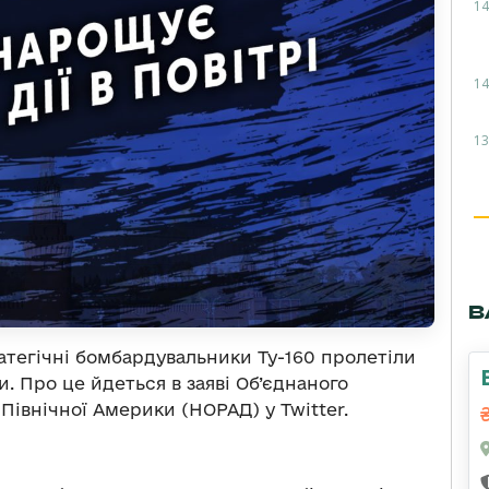
14
14
13
В
тратегічні бомбардувальники Ту-160 пролетіли
. Про це йдеться в заяві Об’єднаного
івнічної Америки (НОРАД) у Twitter.