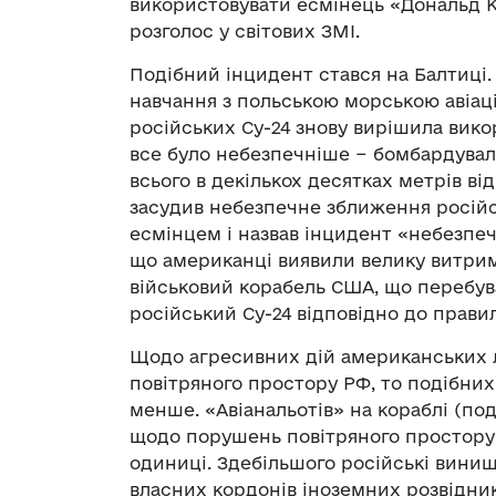
використовувати есмінець «Дональд К
розголос у світових ЗМІ.
Подібний інцидент стався на Балтиці.
навчання з польською морською авіаці
російських Су-24 знову вирішила вико
все було небезпечніше − бомбардувал
всього в декількох десятках метрів в
засудив небезпечне зближення російс
есмінцем і назвав інцидент «небезпеч
що американці виявили велику витрим
військовий корабель США, що перебува
російський Су-24 відповідно до прави
Щодо агресивних дій американських л
повітряного простору РФ, то подібних
менше. «Авіанальотів» на кораблі (поді
щодо порушень повітряного простору 
одиниці. Здебільшого російські винищ
власних кордонів іноземних розвідник