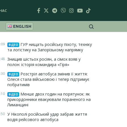
НАС
ENGLISH
:09
ГУР нищать російську піхоту, техніку
ВІДЕО
та логістику на Запорізькому напрямку
:48
Знищив шістьох росіян, а сімох взяв у
полон: історія командира «Гіря»
:30
Розстріл автобуса змінив її життя:
ВІДЕО
Олеся стала військовою і тепер підтримує
побратимів
:10
Менше двох годин на порятунок: як
ВІДЕО
прикордонники евакуювали пораненого на
Лиманщині
:50
У Нікополі російський удар забрав життя
водія рейсового автобуса