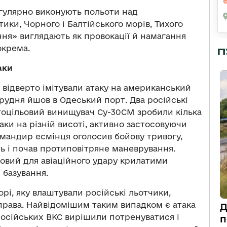
регулярно виконують польоти над
ки, Чорного і Балтійського морів, Тихого
ння» виглядають як провокації й намагання
окрема.
П
аки
С відверто імітували атаку на американський
грудня йшов в Одеський порт. Два російські
тоцільовий винищувач Су-30СМ зробили кілька
аки на різній висоті, активно застосовуючи
омандир есмінця оголосив бойову тривогу,
ь і почав протиповітряне маневрування.
повий для авіаційного удару крилатими
 базування.
рі, яку влаштували російські льотчики,
ава. Найвідомішим таким випадком є атака
Д
 російських ВКС вирішили потренуватися і
п