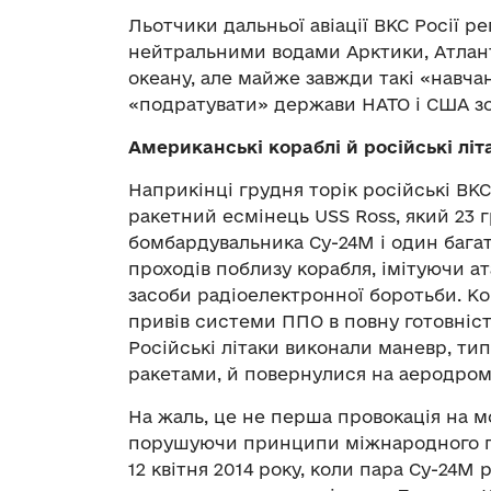
Льотчики дальньої авіації ВКС Росії 
нейтральними водами Арктики, Атланти
океану, але майже завжди такі «навча
«подратувати» держави НАТО і США з
Американські кораблі й російські літ
Наприкінці грудня торік російські ВК
ракетний есмінець USS Ross, який 23 
бомбардувальника Су-24М і один бага
проходів поблизу корабля, імітуючи ат
засоби радіоелектронної боротьби. К
привів системи ППО в повну готовніст
Російські літаки виконали маневр, ти
ракетами, й повернулися на аеродром
На жаль, це не перша провокація на мо
порушуючи принципи міжнародного пр
12 квітня 2014 року, коли пара Су-24М