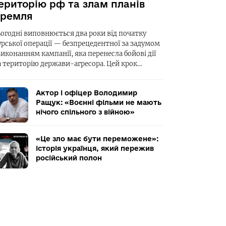
ериторію рф та злам планів
ремля
ьогодні виповнюється два роки від початку
урської операції — безпрецедентної за задумом
виконанням кампанії, яка перенесла бойові дії
а територію держави-агресора. Цей крок…
Актор і офіцер Володимир
Ращук: «Воєнні фільми не мають
нічого спільного з війною»
«Це зло має бути переможене»:
історія українця, який пережив
російський полон