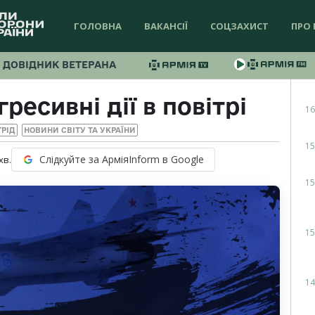
ГОЛОВНА
ВАКАНСІЇ
СОЦЗАХИСТ
ПРО 
ДОВІДНИК ВЕТЕРАНА
ресивні дії в повітрі
16
ГРІД
НОВИНИ СВІТУ ТА УКРАЇНИ
15
Слідкуйте за АрміяInform в Google
хв.
15
15
14