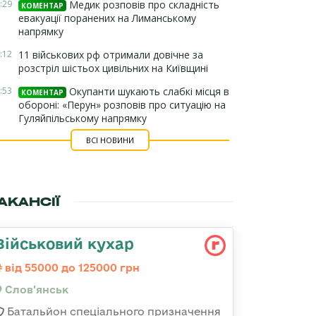
:29
Медик розповів про складність
КОМЕНТАР
евакуації поранених на Лиманському
напрямку
:12
11 військових рф отримали довічне за
розстріл шістьох цивільних на Київщині
:53
Окупанти шукають слабкі місця в
КОМЕНТАР
обороні: «Перун» розповів про ситуацію на
Гуляйпільському напрямку
ВСІ НОВИНИ
АКАНСІЇ
Військовий кухар
від 55000 до 125000 грн
Слов'янськ
Батальйон спеціального призначення