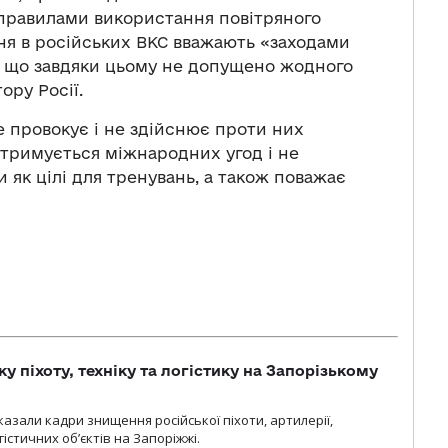
правилами використання повітряного
ння в російських ВКС вважають «заходами
м, що завдяки цьому не допущено жодного
ору Росії.
е провокує і не здійснює проти них
отримується міжнародних угод і не
и як цілі для тренувань, а також поважає
у піхоту, техніку та логістику на Запорізькому
азали кадри знищення російської піхоти, артилерії,
гістичних об’єктів на Запоріжжі.