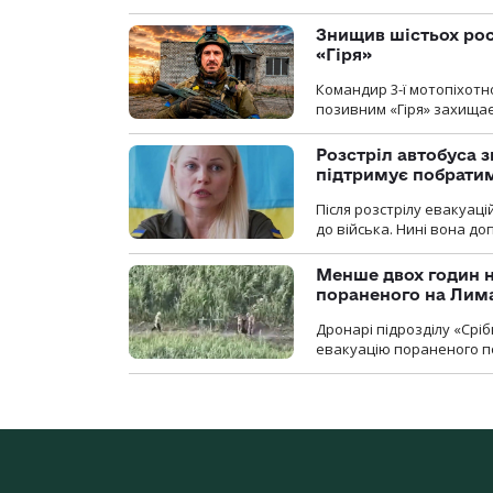
Знищив шістьох росі
«Гіря»
Командир 3-ї мотопіхотно
позивним «Гіря» захищає
Розстріл автобуса з
підтримує побрати
Після розстрілу евакуацій
до війська. Нині вона д
Менше двох годин 
пораненого на Лим
Дронарі підрозділу «Срі
евакуацію пораненого п