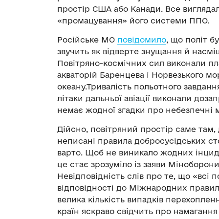
простір США або Канади. Все виглядал
«промацування» його системи ППО.
Російське МО
повідомило
, що політ бу
звучить як відверте знущання й насміш
Повітряно-космічних сил виконали п
акваторій Баренцева і Норвезького мо
океану.Тривалість польотного завданн
літаки дальньої авіації виконали дозап
немає жодної згадки про небезпечні 
Дійсно, повітряний простір саме там, 
неписані правила добросусідських сто
варто. Щоб не виникало жодних інциде
це стає зрозуміло із заяви Міноборони
Невідповідність слів про те, що «всі 
відповідності до Міжнародних правил
велика кількість випадків перехоплен
країн яскраво свідчить про намагання 