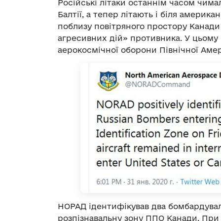
Російські літаки останнім часом чима
Балтії, а тепер літають і біля америка
поблизу повітряного простору Канади
агресивних дій» противника. У цьому
аерокосмічної оборони Північної Аме
НОРАД ідентифікував два бомбардуваль
розпізнавальну зону ППО Канади. При 