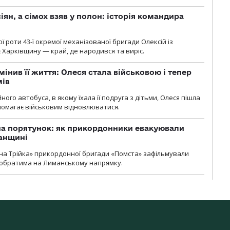
ян, а сімох взяв у полон: історія командира
ї роти 43-ї окремої механізованої бригади Олексій із
 Харківщину — край, де народився та виріс.
мінив її життя: Олеся стала військовою і тепер
мів
ного автобуса, в якому їхала її подруга з дітьми, Олеся пішла
опомагає військовим відновлюватися.
на порятунок: як прикордонники евакуювали
анщині
бна Трійка» прикордонної бригади «Помста» зафільмували
обратима на Лиманському напрямку.