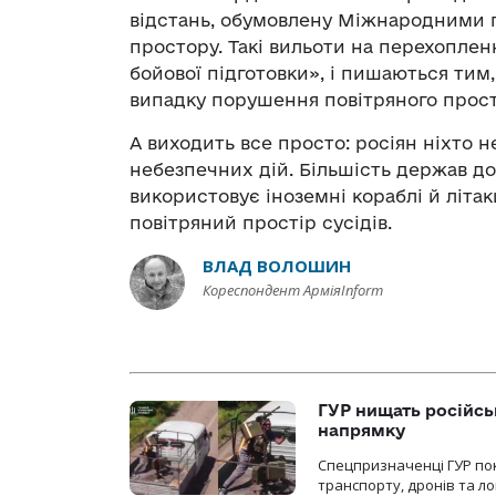
відстань, обумовлену Міжнародними 
простору. Такі вильоти на перехопле
бойової підготовки», і пишаються ти
випадку порушення повітряного прост
А виходить все просто: росіян ніхто н
небезпечних дій. Більшість держав д
використовує іноземні кораблі й літак
повітряний простір сусідів.
ВЛАД ВОЛОШИН
Кореспондент АрміяInform
ГУР нищать російськ
напрямку
Спецпризначенці ГУР пок
транспорту, дронів та ло