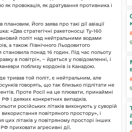
о як провокація, як дратування противника і
в плановим. Його заява про такі дії авіації
ка: «Два стратегічні ракетоносці Ту-160
лановий політ над нейтральними водами
рів, а також Північного Льодовитого
я становила понад 16 годин. Під час польоту
равку в повітрі», − йдеться у повідомленні, і
маневри поблизу кордонів із Канадою.
де тривав той політ, є нейтральним, але
сунків говорять, що так близько підлітати не
нтів. Проте Росії на це плювати, принаймні
 РФ і деяких конкретних випадків.
польоти російських літаків виконують у суворій
 використання повітряного простору», і
ня цих літаків у повітряному просторі інших
РФ приховати агресивні дії.