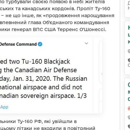
ло турбували своєю появою в небі жителів
нських та канадських кордонів. Проліт Ту-160
 − не що інше, як «продовження нарощування
 впевнений глава Об’єднаного командування
рики генерал ВПС США Терренс О’Шонессі.
ники Ту-160 РФ, які увійшли в
цьому літаки не входили в повітряний