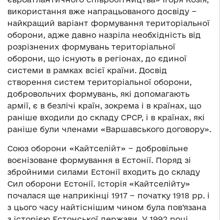
використання вже напрацьованого досвіду −
найкращий варіант формування територіальної
оборони, адже давно назріла необхідність від
розрізнених формувань територіальної
оборони, що існують в регіонах, до єдиної
системи в рамках всієї країни. Досвід
створення систем територіальної оборони,
добровольчих формувань, які допомагають
армії, є в безлічі країн, зокрема і в країнах, що
раніше входили до складу СРСР, і в країнах, які
раніше були членами «Варшавського договору».
Союз оборони «Кайтселійт» − добровільне
воєнізоване формування в Естонії. Поряд зі
збройними силами Естонії входить до складу
Сил оборони Естонії. Історія «Кайтселійту»
почалася ще наприкінці 1917 − початку 1918 рр. і
з цього часу найтіснішим чином була пов’язана
з історією Естонської держави. У 1992 році