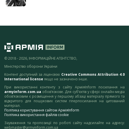
© 2018 - 2026, ІНФОРМАЦІЙНЕ АГЕНТСТВО,
Міністерство оборони України
Контент доступний за ліцензією
Creative Commons Attribution 4.0
International license
якщо не зазначено інше.
При використанні контенту з сайту АрміяInform посилання на
armyinform.com.ua
обов’язкове. Для суб’єктів у сфері онлайн-медіа
обов’язковим є розміщення у першому абзаці матеріалу прямого та
відкритого для пошукових систем гіперпосилання на цитований
матеріал.
Політика користування сайтом АрміяInform
Політика використання файлів cookie
Зауваження та пропозиції по роботі сайту надсилайте на адресу:
webmaster@armyinform.com.ua