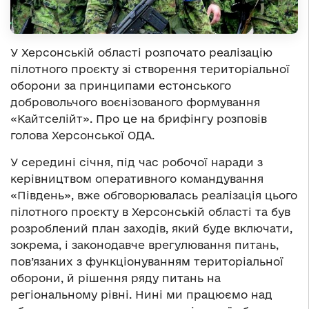
У Херсонській області розпочато реалізацію
пілотного проєкту зі створення територіальної
оборони за принципами естонського
добровольчого воєнізованого формування
«Кайтселійт». Про це на брифінгу розповів
голова Херсонської ОДА.
У середині січня, під час робочої наради з
керівництвом оперативного командування
«Південь», вже обговорювалась реалізація цього
пілотного проєкту в Херсонській області та був
розроблений план заходів, який буде включати,
зокрема, і законодавче врегулювання питань,
пов’язаних з функціонуванням територіальної
оборони, й рішення ряду питань на
регіональному рівні. Нині ми працюємо над