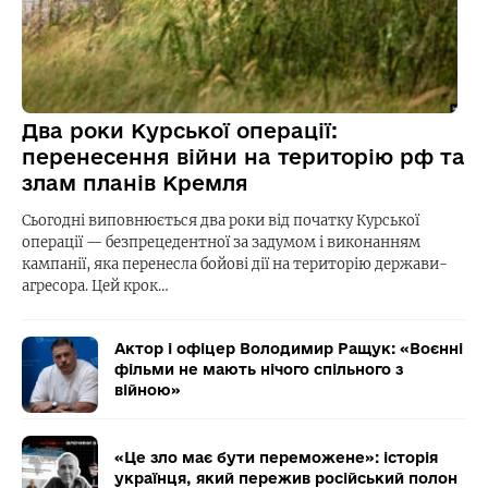
Два роки Курської операції:
перенесення війни на територію рф та
злам планів Кремля
Сьогодні виповнюється два роки від початку Курської
операції — безпрецедентної за задумом і виконанням
кампанії, яка перенесла бойові дії на територію держави-
агресора. Цей крок…
Актор і офіцер Володимир Ращук: «Воєнні
фільми не мають нічого спільного з
війною»
«Це зло має бути переможене»: історія
українця, який пережив російський полон