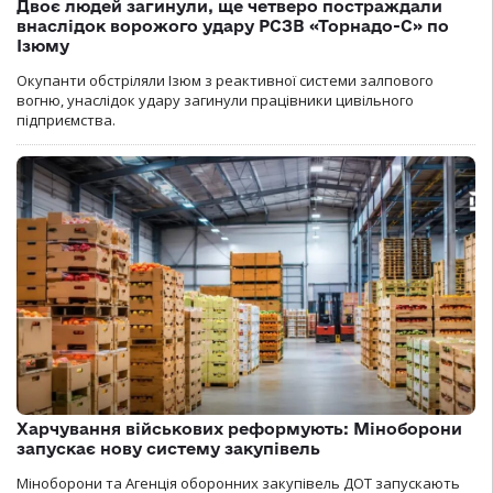
Двоє людей загинули, ще четверо постраждали
внаслідок ворожого удару РСЗВ «Торнадо-С» по
Ізюму
Окупанти обстріляли Ізюм з реактивної системи залпового
вогню, унаслідок удару загинули працівники цивільного
підприємства.
Харчування військових реформують: Міноборони
запускає нову систему закупівель
Міноборони та Агенція оборонних закупівель ДОТ запускають