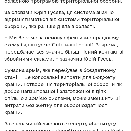
обласною програмою територіальної оборони.
За словами Юрія Гусєва, ця система значно
відрізнятиметься від системи територіальної
оборони, яка раніше діяла в області.
− Ми беремо за основу ефективно працюючу
схему і адаптуємо її під наші реалії. Зокрема,
передбачається значно більш тісний контакт зі
збройними силами, − зазначив Юрій Гусєв.
Сучасна армія, яка перебуває в боєздатному
стані, − це колосальні витрати для бюджету
країни. І створення територіальної оборони як
добре налаштованої і злагодженої в діях
спільно з армією системи, може зменшити ці
витрати без збитку для обороноздатності
країни.
За словами військового експерту «Інституту
євроатлантичного співробітництва» Ігоря Козія,