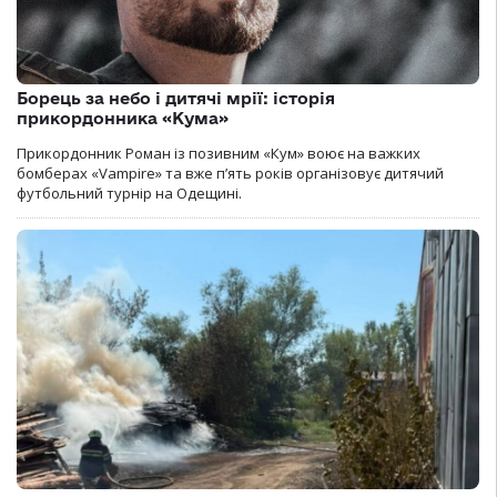
Борець за небо і дитячі мрії: історія
прикордонника «Кума»
Прикордонник Роман із позивним «Кум» воює на важких
бомберах «Vampire» та вже п’ять років організовує дитячий
футбольний турнір на Одещині.