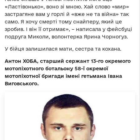
«Ластівонько», воно зі мною. Хай слово «мир»
застрагяне вам у горлі й «вже не та війна» так
само. Я хочу смерті тому снайперу, який це
зробив. І він її отримає», – написала у фейсбуці
подруга Миколи, волонтерка Ярина Чорногуз.
У бійця залишилася мати, сестра та кохана.
Антон ХОБА, старший сержант 13-го окремого
мотопіхотного ботальону 58-ї окремої
мотопіхотної бригади імені гетьмана Івана
Виговського.