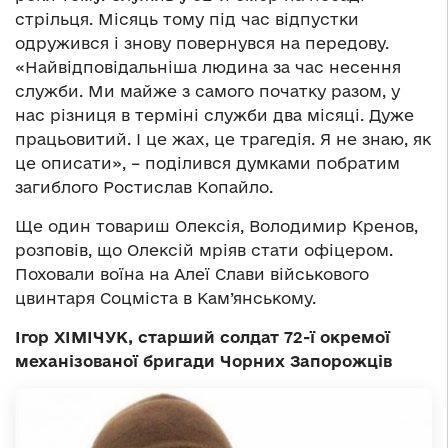
стрільця. Місяць тому під час відпустки
одружився і знову повернувся на передову.
«Найвідповідальніша людина за час несення
служби. Ми майже з самого початку разом, у
нас різниця в терміні служби два місяці. Дуже
працьовитий. І це жах, це трагедія. Я не знаю, як
це описати», – поділився думками побратим
загиблого Ростислав Копайло.
Ще один товариш Олексія, Володимир Кренов,
розповів, що Олексій мріяв стати офіцером.
Поховали воїна на Алеї Слави військового
цвинтаря Соцміста в Кам’янському.
Ігор ХІМІЧУК, старший солдат 72-ї окремої
механізованої бригади Чорних Запорожців