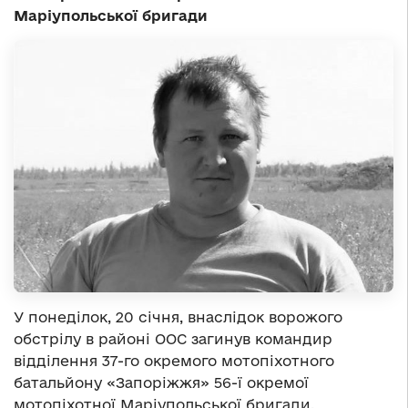
Маріупольської бригади
У понеділок, 20 січня, внаслідок ворожого
обстрілу в районі ООС загинув командир
відділення 37-го окремого мотопіхотного
батальйону «Запоріжжя» 56-ї окремої
мотопіхотної Маріупольської бригади,