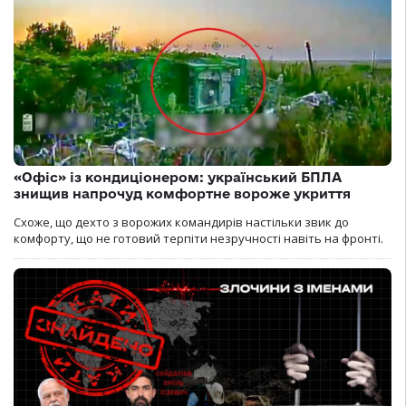
«Офіс» із кондиціонером: український БПЛА
знищив напрочуд комфортне вороже укриття
Схоже, що дехто з ворожих командирів настільки звик до
комфорту, що не готовий терпіти незручності навіть на фронті.