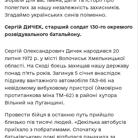
зібрали для вас імена, дати та історії про
полеглих за нашу незалежність захисників.
Згадаймо українських синів поіменно.
Сергій ДИЧЕК, старший солдат 130-го окремого
розвідувального батальйону.
Сергій Олександрович Дичек народився 20
липня 1972 р. у місті Волочиськ Хмельницької
області.
На Сході боєць захищав нашу державу
понад п’ять років.
Загинув 5 січня внаслідок
підриву вантажного автомобіля ГАЗ-66 на
невідомому вибуховому пристрої
(ймовірно
протитанкова міна ТМ-62)
в районі хутора
Вільний на Луганщині.
Провести бійця в останню путь прийшло
близько пів тисячі людей. «Декілька автобусів
приїхало з побратимами. Спочатку в
батьківському домі відбулася панахида за