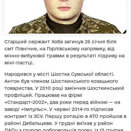
Старший сержант Хоба загинув 26 січня біля
смт Північне, на Горлівському напрямку, від
мінно-вибухової травми в результаті підриву на
міні-пастці.
Народився у місті Шостка Сумської області.
Антон був членом Шосткинського козацького
товариства. У 2010 році закінчив Шосткинський
профліцей. Працював на фірмі
«Стандарт-2002», два роки перед війною — на
заводі «Імпульс». У червні 2014-го підписав
контракт із ЗСУ. Першу ротацію в АТО пройшов в
районі Дебальцеве. У грудні виїхав у район
ДАПу з групою добровольців полку. Із 15 грудня