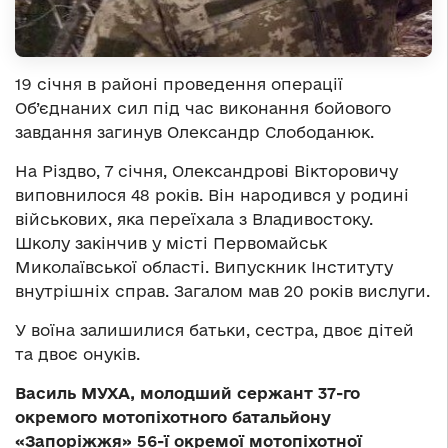
19 січня в районі проведення операції
Об’єднаних сил під час виконання бойового
завдання загинув Олександр Слободанюк.
На Різдво, 7 січня, Олександрові Вікторовичу
виповнилося 48 років. Він народився у родині
військових, яка переїхала з Владивостоку.
Школу закінчив у місті Первомайськ
Миколаївської області. Випускник Інституту
внутрішніх справ. Загалом мав 20 років вислуги.
У воїна залишилися батьки, сестра, двоє дітей
та двоє онуків.
Василь МУХА, молодший сержант 37-го
окремого мотопіхотного батальйону
«Запоріжжя» 56-ї окремої мотопіхотної