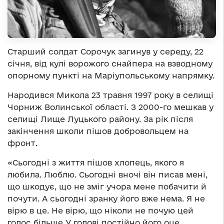
Старший солдат Сорочук загинув у середу, 22
січня, від кулі ворожого снайпера на взводному
опорному пункті на Маріупольському напрямку.
Народився Микола 23 травня 1997 року в селищі
Чорниж Волинської області. З 2000-го мешкав у
селищі Лище Луцького району. За рік після
закінчення школи пішов добровольцем на
фронт.
«Сьогодні з життя пішов хлопець, якого я
любила. Люблю. Сьогодні вночі він писав мені,
що шкодує, що не зміг учора мене побачити й
почути. А сьогодні зранку його вже нема. Я не
вірю в це. Не вірю, що ніколи не почую цей
голос більше У голові постійно його оце