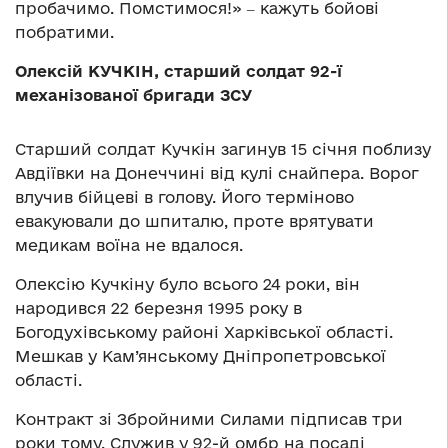
пробачимо. Помстимося!» ‒ кажуть бойові
побратими.
Олексій КУЧКІН, старший солдат 92-ї
механізованої бригади ЗСУ
Старший солдат Кучкін загинув 15 січня поблизу
Авдіївки на Донеччині від кулі снайпера. Ворог
влучив бійцеві в голову. Його терміново
евакуювали до шпиталю, проте врятувати
медикам воїна не вдалося.
Олексію Кучкіну було всього 24 роки, він
народився 22 березня 1995 року в
Богодухівському районі Харківської області.
Мешкав у Кам’янському Дніпропетровської
області.
Контракт зі Збройними Силами підписав три
роки тому. Служив у 92-й омбр на посаді