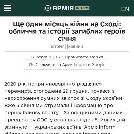
EN
Ще один місяць війни на Сході:
обличчя та історії загиблих героїв
січня
ІСТОРІЯ
НОВИНИ
1 Лютого 2020, 7:30
Прочитаєте за:
8
хв.
Слідкуйте за АрміяInform в Google
2020 рік
, попри «новорічно-різдвяне»
перемир’я, оголошене
29 грудня,
почався з
надходження сумних звісток зі Сходу України.
Вже 5 січня ми отримали інформацію про
першу бойову втрату…
За офіційними даними
пресцентру ООС, у січні внаслідок бойових дій
загинуло 11 українських воїнів.
АрміяInform