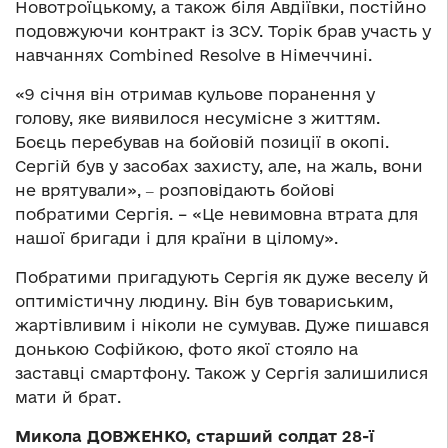
Новотроїцькому, а також біля Авдіївки, постійно
подовжуючи контракт із ЗСУ. Торік брав участь у
навчаннях Combined Resolve в Німеччині.
«9 січня він отримав кульове поранення у
голову, яке виявилося несумісне з життям.
Боєць перебував на бойовій позиції в окопі.
Сергій був у засобах захисту, але, на жаль, вони
не врятували», ‒ розповідають бойові
побратими Сергія. – «Це невимовна втрата для
нашої бригади і для країни в цілому».
Побратими пригадують Сергія як дуже веселу й
оптимістичну людину. Він був товариським,
жартівливим і ніколи не сумував. Дуже пишався
донькою Софійкою, фото якої стояло на
заставці смартфону. Також у Сергія залишилися
мати й брат.
Микола ДОВЖЕНКО, старший солдат 28-ї