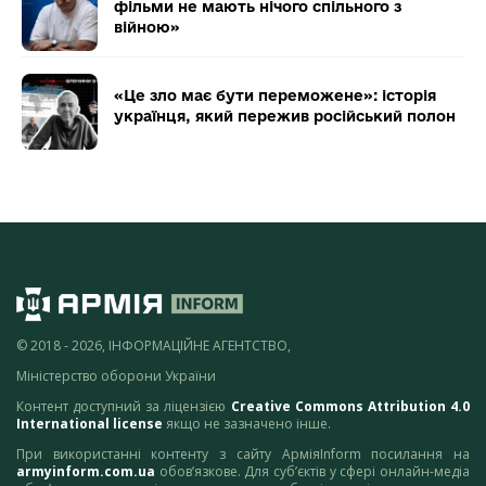
фільми не мають нічого спільного з
війною»
«Це зло має бути переможене»: історія
українця, який пережив російський полон
© 2018 - 2026, ІНФОРМАЦІЙНЕ АГЕНТСТВО,
Міністерство оборони України
Контент доступний за ліцензією
Creative Commons Attribution 4.0
International license
якщо не зазначено інше.
При використанні контенту з сайту АрміяInform посилання на
armyinform.com.ua
обов’язкове. Для суб’єктів у сфері онлайн-медіа