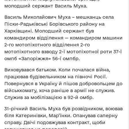
молодший сержант Василь Муха.
Василь Миколайович Муха – мешканць села
Піски-Радьківські Борівського району на
Харківщині. Молодший сержант був
командиром відділення — командиром машини
2-го мотопіхотного відділення 2-го
мотопіхотного взводу 2-ї мотопіхотної роти 37-ї
омпб «Запоріжжя» 56-ї омпбр.
Виховувався батьком. Коли почалася війна,
працював будівельником на півночі Росії.
Повернувся в Україну й пішов добровольцем до
військкомату, хоча раніше в армії не служив.
Служив за мобілізацією в 92-й омбр.
31-річний Василь Муха був розвідником, воював
біля Катеринівки, Мар’їнки. Опанував саперну
справу. Двічі подовжував контракт, щоби