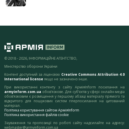
© 2018 - 2026, ІНФОРМАЦІЙНЕ АГЕНТСТВО,
Міністерство оборони України
Контент доступний за ліцензією
Creative Commons Attribution 4.0
International license
якщо не зазначено інше.
При використанні контенту з сайту АрміяInform посилання на
armyinform.com.ua
обов’язкове. Для суб’єктів у сфері онлайн-медіа
обов’язковим є розміщення у першому абзаці матеріалу прямого та
відкритого для пошукових систем гіперпосилання на цитований
матеріал.
Політика користування сайтом АрміяInform
Політика використання файлів cookie
Зауваження та пропозиції по роботі сайту надсилайте на адресу:
webmaster@armyinform.com.ua