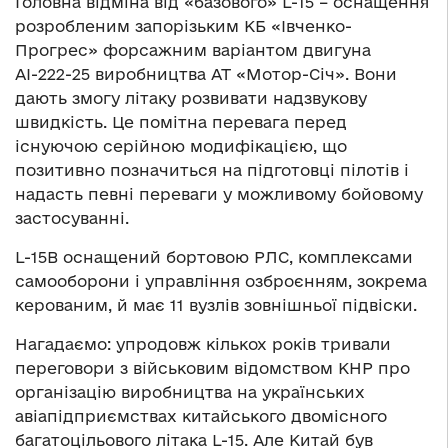
Головна відміна від «базового» L-15 – оснащення
розробленим запорізьким КБ «Івченко-
Прогрес» форсажним варіантом двигуна
АІ-222-25 виробництва АТ «Мотор-Січ». Вони
дають змогу літаку розвивати надзвукову
швидкість. Це помітна перевага перед
існуючою серійною модифікацією, що
позитивно позначиться на підготовці пілотів і
надасть певні переваги у можливому бойовому
застосуванні.
L-15B оснащений бортовою РЛС, комплексами
самооборони і управління озброєнням, зокрема
керованим, й має 11 вузлів зовнішньої підвіски.
Нагадаємо: упродовж кількох років тривали
переговори з військовим відомством КНР про
організацію виробництва на українських
авіапідприємствах китайського двомісного
багатоцільового літака L-15. Але Китай був