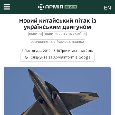
EN
Новий китайський літак із
українським двигуном
НОВИНИ
НОВИНИ СВІТУ ТА УКРАЇНИ
ОЗБРОЄННЯ ТА ВІЙСЬКОВА ТЕХНІКА
3 Листопада 2019, 15:40
Прочитаєте за:
2
хв.
Слідкуйте за АрміяInform в Google