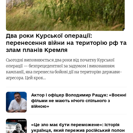
Два роки Курської операції:
перенесення війни на територію рф та
злам планів Кремля
Сьогодні виповнюється два роки від початку Курської
операції — безпрецедентної за задумом і виконанням
кампанії, яка перенесла бойові дії на територію держави-
агресора. Цей крок…
Актор і офіцер Володимир Ращук: «Воєнні
фільми не мають нічого спільного з
війною»
«Це зло має бути переможене»: історія
українця, який пережив російський полон