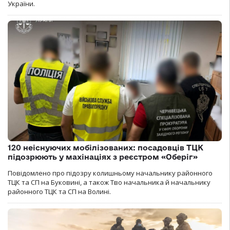
України.
120 неіснуючих мобілізованих: посадовців ТЦК
підозрюють у махінаціях з реєстром «Оберіг»
Повідомлено про підозру колишньому начальнику районного
ТЦК та СП на Буковині, а також Тво начальника й начальнику
районного ТЦК та СП на Волині.