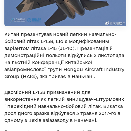
Китай презентував новий легкий навчально-
бойовий літак L-15B, що є модифікованим
варіантом літака L-15 (JL-10). Презентація й
демонстраційні польоти відбулись 2 листопада
на льотній конференції китайської
авіапромислової групи Hongdu Aircraft Industry
Group (HAIG), яка триває в Наньчані.
Двомісний L-15B призначений для
використання як легкий винищувач-штурмовик
і перехідний навчально-бойовий літак. Викатка
дослідного зразка відбулася 3 травня 2017-го в
одному з цехів авіазаводу в Наньчані.