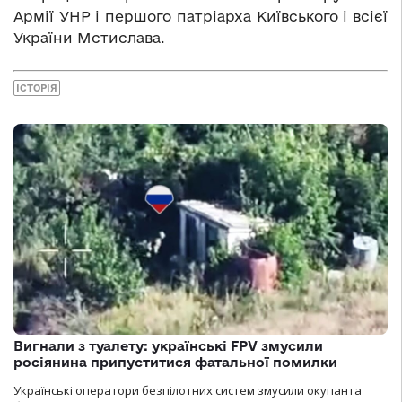
Армії УНР і першого патріарха Київського і всієї
України Мстислава.
ІСТОРІЯ
Вигнали з туалету: українські FPV змусили
росіянина припуститися фатальної помилки
Українські оператори безпілотних систем змусили окупанта