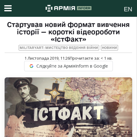
EN
Стартував новий формат вивчення
історії — короткі відеороботи
«ІстФакт»
MILITARYART: МИСТЕЦТВО ВЕДЕННЯ ВІЙНИ
НОВИНИ
1 Листопада 2019, 11:26
Прочитаєте за:
< 1
хв.
Слідкуйте за АрміяInform в Google