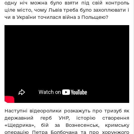
одну ніч можна було взяти під свій контроль
ціле місто, чому Львів треба було захоплювати і
чи в України точилася війна з Польщею?
Наступні відеоролики розкажуть про тризуб як
державний герб УНР, історію створення
«Щедрика», бій за Вознесенськ, кримську
операцію Петра Болбочана та про хорунжого