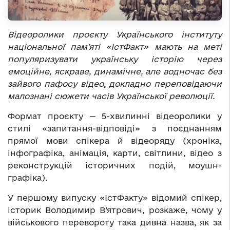
Відеоролики проєкту Українського інституту
національної пам’яті «ІстФакт» мають на меті
популяризувати українську історію через
емоційне, яскраве, динамічне, але водночас без
зайвого пафосу відео, докладно переповідаючи
малознані сюжети часів Української революції.
Формат проєкту — 5-хвилинні відеоролики у
стилі «запитання-відповіді» з поєднанням
прямої мови спікера й відеоряду (хроніка,
інфографіка, анімація, карти, світлини, відео з
реконструкцій історичних подій, моушн-
графіка).
У першому випуску «ІстФакту» відомий спікер,
історик Володимир В’ятрович, розкаже, чому у
військового перевороту така дивна назва, як за