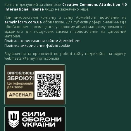
Контент доступний за ліцензією
Creative Commons Attribution 4.0
International license
якщо не зазначено інше.
При використанні контенту з сайту АрміяInform посилання на
armyinform.com.ua
обов’язкове. Для суб’єктів у сфері онлайн-медіа
обов’язковим є розміщення у першому абзаці матеріалу прямого та
відкритого для пошукових систем гіперпосилання на цитований
матеріал.
Політика користування сайтом АрміяInform
Політика використання файлів cookie
Зауваження та пропозиції по роботі сайту надсилайте на адресу:
webmaster@armyinform.com.ua