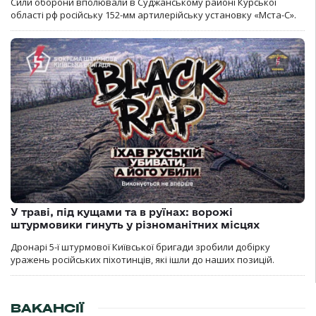
Сили оборони вполювали в Суджанському районі Курської
області рф російську 152-мм артилерійську установку «Мста-С».
У траві, під кущами та в руїнах: ворожі
штурмовики гинуть у різноманітних місцях
Дронарі 5-ї штурмової Київської бригади зробили добірку
уражень російських піхотинців, які ішли до наших позицій.
ВАКАНСІЇ