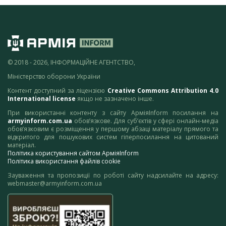
© 2018 - 2026, ІНФОРМАЦІЙНЕ АГЕНТСТВО,
Міністерство оборони України
Контент доступний за ліцензією
Creative Commons Attribution 4.0
International license
якщо не зазначено інше.
При використанні контенту з сайту АрміяInform посилання на
armyinform.com.ua
обов’язкове. Для суб’єктів у сфері онлайн-медіа
обов’язковим є розміщення у першому абзаці матеріалу прямого та
відкритого для пошукових систем гіперпосилання на цитований
матеріал.
Політика користування сайтом АрміяInform
Політика використання файлів cookie
Зауваження та пропозиції по роботі сайту надсилайте на адресу:
webmaster@armyinform.com.ua