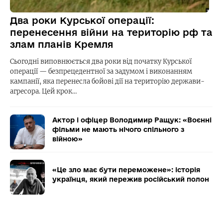
Два роки Курської операції:
перенесення війни на територію рф та
злам планів Кремля
Сьогодні виповнюється два роки від початку Курської
операції — безпрецедентної за задумом і виконанням
кампанії, яка перенесла бойові дії на територію держави-
агресора. Цей крок…
Актор і офіцер Володимир Ращук: «Воєнні
фільми не мають нічого спільного з
війною»
«Це зло має бути переможене»: історія
українця, який пережив російський полон