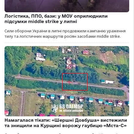
Логістика, ППО, бази: у МОУ оприлюднили
підсумки middle strike у липні
Сили оборони України в липні продовжили кампанію ураження
тилу та логістичних маршрутів росіян засобами middle strike.
Намагалася тікати: «Шершні Довбуша» вистежили
та знищили на Курщині ворожу гаубицю «Мста-С»