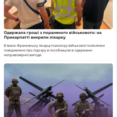
Одержала гроші з пораненого військового: на
Прикарпатті викрили лікарку
В Івано-Франківську лікарці-психіатру військової поліклініки
повідомлено про підозру в пособництві в одержанні
неправомірної вигоди.