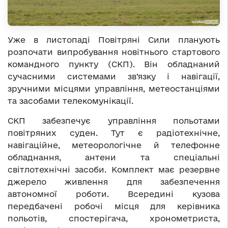
Уже в листопаді Повітряні Сили планують
розпочати випробування новітнього стартового
командного пункту (СКП). Він обладнаний
сучасними системами зв’язку і навігації,
зручними місцями управління, метеостанціями
та засобами телекомунікації.
СКП забезпечує управління польотами
повітряних суден. Тут є радіотехнічне,
навігаційне, метеорологічне й телефонне
обладнання, антени та спеціальні
світлотехнічні засоби. Комплект має резервне
джерело живлення для забезпечення
автономної роботи. Всередині кузова
передбачені робочі місця для керівника
польотів, спостерігача, хронометриста,