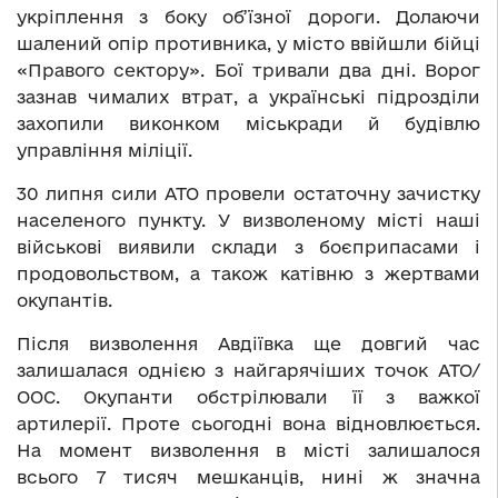
укріплення з боку об’їзної дороги. Долаючи
шалений опір противника, у місто ввійшли бійці
«Правого сектору». Бої тривали два дні. Ворог
зазнав чималих втрат, а українські підрозділи
захопили виконком міськради й будівлю
управління міліції.
30 липня сили АТО провели остаточну зачистку
населеного пункту. У визволеному місті наші
військові виявили склади з боєприпасами і
продовольством, а також катівню з жертвами
окупантів.
Після визволення Авдіївка ще довгий час
залишалася однією з найгарячіших точок АТО/
ООС. Окупанти обстрілювали її з важкої
артилерії. Проте сьогодні вона відновлюється.
На момент визволення в місті залишалося
всього 7 тисяч мешканців, нині ж значна