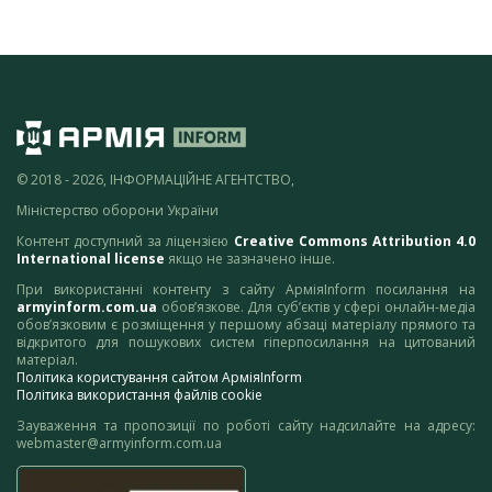
© 2018 - 2026, ІНФОРМАЦІЙНЕ АГЕНТСТВО,
Міністерство оборони України
Контент доступний за ліцензією
Creative Commons Attribution 4.0
International license
якщо не зазначено інше.
При використанні контенту з сайту АрміяInform посилання на
armyinform.com.ua
обов’язкове. Для суб’єктів у сфері онлайн-медіа
обов’язковим є розміщення у першому абзаці матеріалу прямого та
відкритого для пошукових систем гіперпосилання на цитований
матеріал.
Політика користування сайтом АрміяInform
Політика використання файлів cookie
Зауваження та пропозиції по роботі сайту надсилайте на адресу:
webmaster@armyinform.com.ua