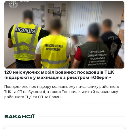
120 неіснуючих мобілізованих: посадовців ТЦК
підозрюють у махінаціях з реєстром «Оберіг»
Повідомлено про підозру колишньому начальнику районного
ТЦК та СП на Буковині, а також Тво начальника й начальнику
районного ТЦК та СП на Волині.
ВАКАНСІЇ