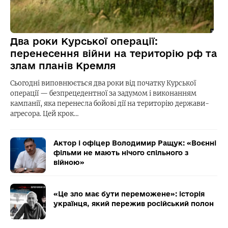
Два роки Курської операції:
перенесення війни на територію рф та
злам планів Кремля
Сьогодні виповнюється два роки від початку Курської
операції — безпрецедентної за задумом і виконанням
кампанії, яка перенесла бойові дії на територію держави-
агресора. Цей крок…
Актор і офіцер Володимир Ращук: «Воєнні
фільми не мають нічого спільного з
війною»
«Це зло має бути переможене»: історія
українця, який пережив російський полон