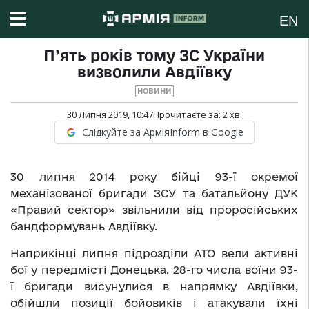
EN
П’ять років тому ЗС України
визволили Авдіївку
НОВИНИ
30 Липня 2019, 10:47
Прочитаєте за:
2
хв.
Слідкуйте за АрміяInform в Google
30 липня 2014 року бійці 93-ї окремої
механізованої бригади ЗСУ та батальйону ДУК
«Правий сектор» звільнили від проросійських
бандформувань Авдіївку.
Наприкінці липня підрозділи АТО вели активні
бої у передмісті Донецька. 28-го числа воїни 93-
ї бригади висунулися в напрямку Авдіївки,
обійшли позиції бойовиків і атакували їхні