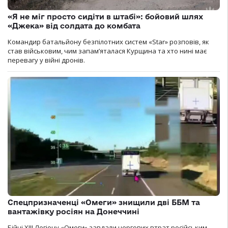
«Я не міг просто сидіти в штабі»: бойовий шлях
«Джека» від солдата до комбата
Командир батальйону безпілотних систем «Star» розповів, як
став військовим, чим запам’яталася Курщина та хто нині має
перевагу у війні дронів.
Спецпризначенці «Омеги» знищили дві ББМ та
вантажівку росіян на Донеччині
Бійці ХІІІ Легіону «Омеги» завдали чергових втрат російським