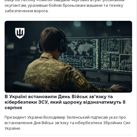
окупантам, уразивши бойові броньовані машини та техніку
забезпечення ворога.
В Україні встановили День Військ зв’язку та
кібербезпеки ЗСУ, який щороку відзначатимуть 8
серпня
Президент України Володимир Зеленський підписав указ про
встановлення Дня Військ зв'язку та кібербезпеки Збройних Сил
України.