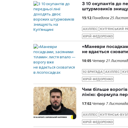
З 10 окупантів до п
штурмовиків знищу
15:12
Понеділок 25 Листоп
АХІЛЛЕС
КУП'ЯНСЬКИЙ Р
ЮРІЙ ФЕДОРЕНКО
«Маневри посадками
не вдається сховати
10:05
Четвер 21 Листопад
92 БРИГАДА
АХІЛЛЕС
КУ
ЮРІЙ ФЕДОРЕНКО
Чим більше ворогів
лінію: формула пер
17:02
Четвер 7 Листопада
АХІЛЛЕС
КУП'ЯНСЬК-ВУЗ
ЮРІЙ ФЕДОРЕНКО