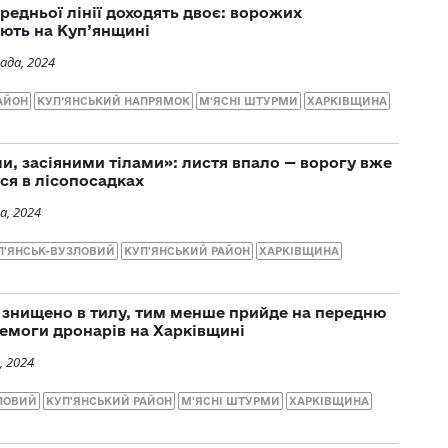
ередньої лінії доходять двоє: ворожих
ють на Куп’янщині
ада, 2024
АЙОН
КУП‘ЯНСЬКИЙ НАПРЯМОК
М'ЯСНІ ШТУРМИ
ХАРКІВЩИНА
, засіяними тілами»: листя впало — ворогу вже
ся в лісопосадках
а, 2024
П'ЯНСЬК-ВУЗЛОВИЙ
КУП'ЯНСЬКИЙ РАЙОН
ХАРКІВЩИНА
 знищено в тилу, тим менше прийде на передню
емоги дронарів на Харківщині
, 2024
ЛОВИЙ
КУП'ЯНСЬКИЙ РАЙОН
М'ЯСНІ ШТУРМИ
ХАРКІВЩИНА