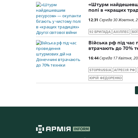
«Штурм найдешевши
полі в «кращих трад
12:31
Середа 30 Жовтня, 
92 БРИГАДА
АХІЛЛЕС
БО
Війська рф під час
втрачають до 70% т
16:44
Середа 17 Квітня, 2
STOPRUSSIA
АГРЕСІЯ РФ
ЮРІЙ ФЕДОРЕНКО