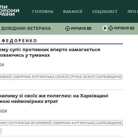
ГОЛОВНА
ВАКАНСІЇ
СОЦЗАХИСТ
ПРО 
ДОВІДНИК ВЕТЕРАНА
 ФЕДОРЕНКО
вому супі: противник вперто намагається
ховаючись у туманах
24
ЛОВИЙ
ОБОРОНА КУП'ЯНСЬКА
ОСКІЛ
РІЧКА ОСКІЛ
ХАРКІВЩИНА
килиму зі своїх же полеглих: на Харківщині
іною неймовірних втрат
2024
ЩИНУ
КУП'ЯНСЬК-ВУЗЛОВИЙ
ОБОРОНА КУП'ЯНСЬКА
ХАРКІВЩИНА
О