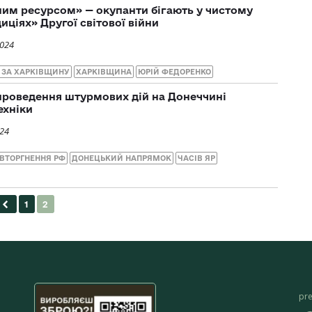
м ресурсом» — окупанти бігають у чистому
иціях» Другої світової війни
2024
Ї ЗА ХАРКІВЩИНУ
ХАРКІВЩИНА
ЮРІЙ ФЕДОРЕНКО
 проведення штурмових дій на Донеччині
ехніки
024
ВТОРГНЕННЯ РФ
ДОНЕЦЬКИЙ НАПРЯМОК
ЧАСІВ ЯР
pr