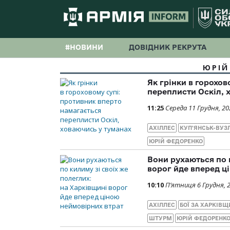
#НОВИНИ
ДОВІДНИК РЕКРУТА
ЮРІЙ
Як грінки в горохо
переплисти Оскіл, 
11:25
Середа 11 Грудня, 20
АХІЛЛЕС
КУП'ЯНСЬК-ВУЗ
ЮРІЙ ФЕДОРЕНКО
Вони рухаються по 
ворог йде вперед ц
10:10
П’ятниця 6 Грудня, 
АХІЛЛЕС
БОЇ ЗА ХАРКІВ
ШТУРМ
ЮРІЙ ФЕДОРЕНК