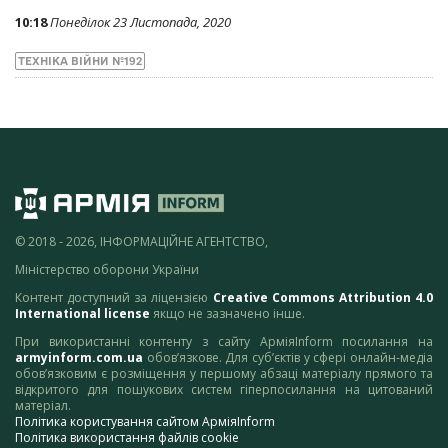
10:18
Понеділок 23 Листопада, 2020
ТЕХНІКА ВІЙНИ №192
© 2018 - 2026, ІНФОРМАЦІЙНЕ АГЕНТСТВО,
Міністерство оборони України
Контент доступний за ліцензією
Creative Commons Attribution 4.0
International license
якщо не зазначено інше.
При використанні контенту з сайту АрміяInform посилання на
armyinform.com.ua
обов’язкове. Для суб’єктів у сфері онлайн-медіа
обов’язковим є розміщення у першому абзаці матеріалу прямого та
відкритого для пошукових систем гіперпосилання на цитований
матеріал.
Політика користування сайтом АрміяInform
Політика використання файлів cookie