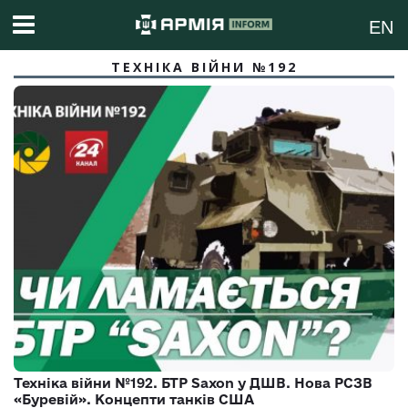
EN
ТЕХНІКА ВІЙНИ №192
Техніка війни №192. БТР Saxon у ДШВ. Нова РСЗВ
«Буревій». Концепти танків США