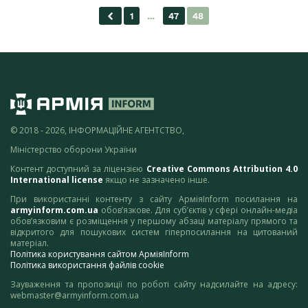
© 2018 - 2026, ІНФОРМАЦІЙНЕ АГЕНТСТВО,
Міністерство оборони України
Контент доступний за ліцензією
Creative Commons Attribution 4.0
International license
якщо не зазначено інше.
При використанні контенту з сайту АрміяInform посилання на
armyinform.com.ua
обов’язкове. Для суб’єктів у сфері онлайн-медіа
обов’язковим є розміщення у першому абзаці матеріалу прямого та
відкритого для пошукових систем гіперпосилання на цитований
матеріал.
Політика користування сайтом АрміяInform
Політика використання файлів cookie
Зауваження та пропозиції по роботі сайту надсилайте на адресу:
webmaster@armyinform.com.ua