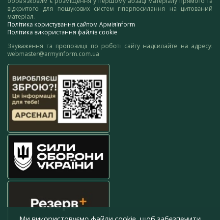
обов’язковим є розміщення у першому абзаці матеріалу прямого та
відкритого для пошукових систем гіперпосилання на цитований
матеріал.
Політика користування сайтом АрміяInform
1
…
3
4
Політика використання файлів cookie
Зауваження та пропозиції по роботі сайту надсилайте на адресу:
webmaster@armyinform.com.ua
Ми використовуємо файли cookie, щоб забезпечити