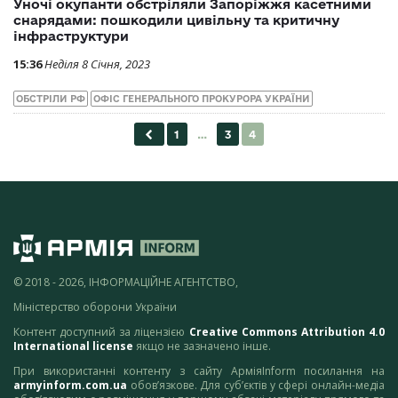
Уночі окупанти обстріляли Запоріжжя касетними
снарядами: пошкодили цивільну та критичну
інфраструктури
15:36
Неділя 8 Січня, 2023
ОБСТРІЛИ РФ
ОФІС ГЕНЕРАЛЬНОГО ПРОКУРОРА УКРАЇНИ
© 2018 - 2026, ІНФОРМАЦІЙНЕ АГЕНТСТВО,
Міністерство оборони України
Контент доступний за ліцензією
Creative Commons Attribution 4.0
International license
якщо не зазначено інше.
При використанні контенту з сайту АрміяInform посилання на
armyinform.com.ua
обов’язкове. Для суб’єктів у сфері онлайн-медіа