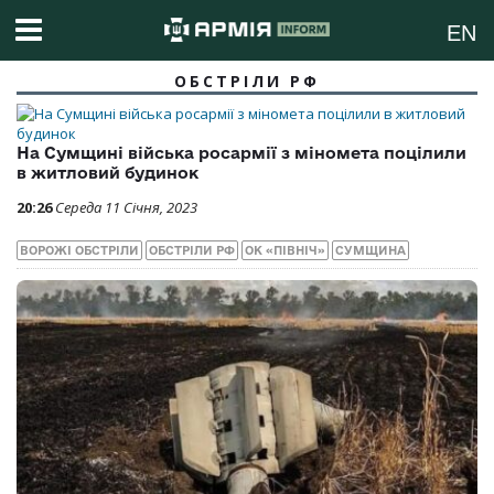
EN
ОБСТРІЛИ РФ
На Сумщині війська росармії з міномета поцілили
в житловий будинок
20:26
Середа 11 Січня, 2023
ВОРОЖІ ОБСТРІЛИ
ОБСТРІЛИ РФ
ОК «ПІВНІЧ»
СУМЩИНА