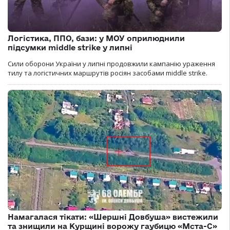
Логістика, ППО, бази: у МОУ оприлюднили
підсумки middle strike у липні
Сили оборони України у липні продовжили кампанію ураження
тилу та логістичних маршрутів росіян засобами middle strike.
Намагалася тікати: «Шершні Довбуша» вистежили
та знищили на Курщині ворожу гаубицю «Мста-С»