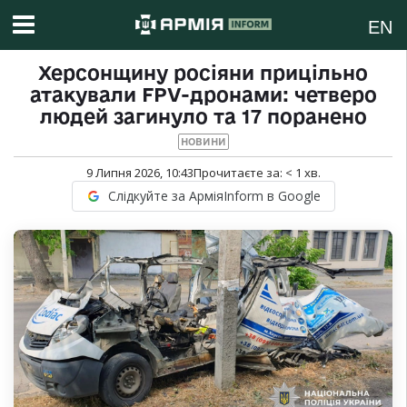
EN
Херсонщину росіяни прицільно
атакували FPV-дронами: четверо
людей загинуло та 17 поранено
НОВИНИ
9 Липня 2026, 10:43
Прочитаєте за:
< 1
хв.
Слідкуйте за АрміяInform в Google