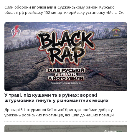
Сили оборони вполювали в Суджанському районі Курської
області рф російську 152-мм артилерійську установку «Мста-С».
У траві, під кущами та в руїнах: ворожі
штурмовики гинуть у різноманітних місцях
Дронарі 5-ї штурмової Київської бригади зробили добірку
уражень російських піхотинців, які ішли до наших позицій.