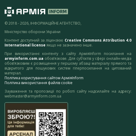
© 2018 - 2026, ІНФОРМАЦІЙНЕ АГЕНТСТВО,
Міністерство оборони України
Контент доступний за ліцензією
Creative Commons Attribution 4.0
International license
якщо не зазначено інше.
При використанні контенту з сайту АрміяInform посилання на
armyinform.com.ua
обов’язкове. Для суб’єктів у сфері онлайн-медіа
обов’язковим є розміщення у першому абзаці матеріалу прямого та
відкритого для пошукових систем гіперпосилання на цитований
матеріал.
Політика користування сайтом АрміяInform
Політика використання файлів cookie
Зауваження та пропозиції по роботі сайту надсилайте на адресу:
webmaster@armyinform.com.ua