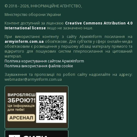
© 2018 - 2026, ІНФОРМАЦІЙНЕ АГЕНТСТВО,
Міністерство оборони України
Контент доступний за ліцензією
Creative Commons Attribution 4.0
International license
якщо не зазначено інше.
При використанні контенту з сайту АрміяInform посилання на
armyinform.com.ua
обов’язкове. Для суб’єктів у сфері онлайн-медіа
обов’язковим є розміщення у першому абзаці матеріалу прямого та
відкритого для пошукових систем гіперпосилання на цитований
матеріал.
Політика користування сайтом АрміяInform
Політика використання файлів cookie
Зауваження та пропозиції по роботі сайту надсилайте на адресу:
webmaster@armyinform.com.ua