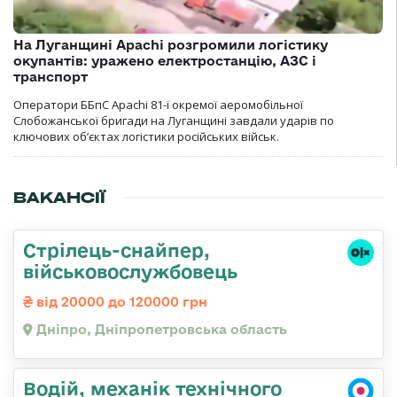
На Луганщині Apachi розгромили логістику
окупантів: уражено електростанцію, АЗС і
транспорт
Оператори ББпС Apachi 81-ї окремої аеромобільної
Слобожанської бригади на Луганщині завдали ударів по
ключових об’єктах логістики російських військ.
ВАКАНСІЇ
Стрілець-снайпер,
військовослужбовець
від 20000 до 120000 грн
Дніпро, Дніпропетровська область
Водій, механік технічного