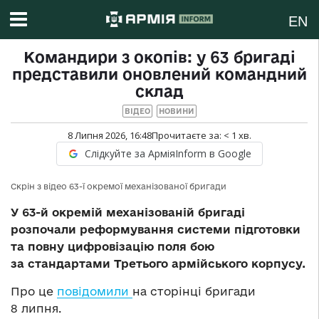
EN
Командири з окопів: у 63 бригаді
представили оновлений командний
склад
ВІДЕО
НОВИНИ
8 Липня 2026, 16:48
Прочитаєте за:
< 1
хв.
Слідкуйте за АрміяInform в Google
Скрін з відео 63-ї окремої механізованої бригади
У 63-й окремій механізованій бригаді
розпочали реформування системи підготовки
та повну цифровізацію поля бою
за стандартами Третього армійського корпусу.
Про це
повідомили
на сторінці бригади
8 липня.