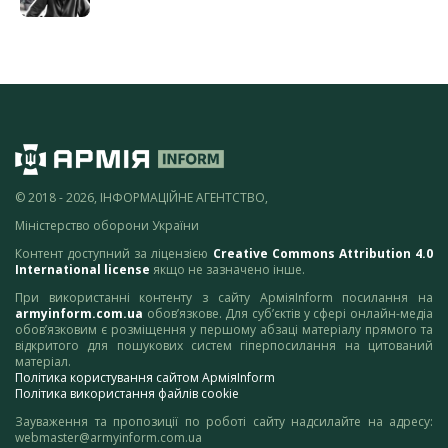
© 2018 - 2026, ІНФОРМАЦІЙНЕ АГЕНТСТВО,
Міністерство оборони України
Контент доступний за ліцензією
Creative Commons Attribution 4.0
International license
якщо не зазначено інше.
При використанні контенту з сайту АрміяInform посилання на
armyinform.com.ua
обов’язкове. Для суб’єктів у сфері онлайн-медіа
обов’язковим є розміщення у першому абзаці матеріалу прямого та
відкритого для пошукових систем гіперпосилання на цитований
матеріал.
Політика користування сайтом АрміяInform
Політика використання файлів cookie
Зауваження та пропозиції по роботі сайту надсилайте на адресу:
webmaster@armyinform.com.ua