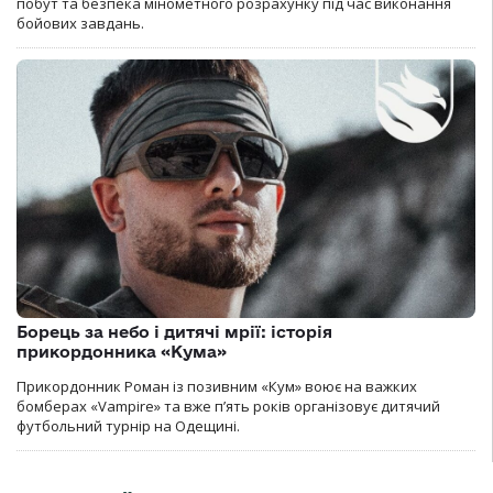
побут та безпека мінометного розрахунку під час виконання
бойових завдань.
Борець за небо і дитячі мрії: історія
прикордонника «Кума»
Прикордонник Роман із позивним «Кум» воює на важких
бомберах «Vampire» та вже п’ять років організовує дитячий
футбольний турнір на Одещині.