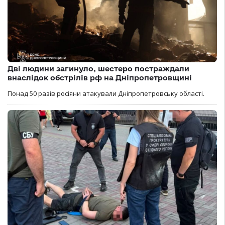
Дві людини загинуло, шестеро постраждали
внаслідок обстрілів рф на Дніпропетровщині
Понад 50 разів росіяни атакували Дніпропетровську області.