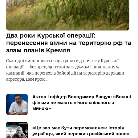
Два роки Курської операції:
перенесення війни на територію рф та
злам планів Кремля
Сьогодні виповнюється два роки від початку Курської
операції — безпрецедентної за задумом і виконанням
кампанії, яка перенесла бойові дії на територію держави-
агресора. Цей крок…
Актор і офіцер Володимир Ращук: «Воєнні
фільми не мають нічого спільного з
війною»
«Це зло має бути переможене»: історія
українця, який пережив російський полон