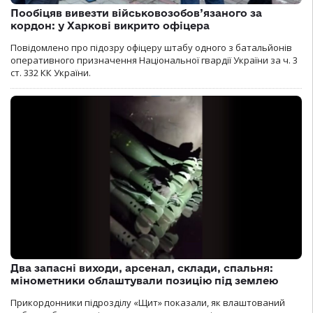
Пообіцяв вивезти військовозобов’язаного за
кордон: у Харкові викрито офіцера
Повідомлено про підозру офіцеру штабу одного з батальйонів
оперативного призначення Національної гвардії України за ч. 3
ст. 332 КК України.
Два запасні виходи, арсенал, склади, спальня:
мінометники облаштували позицію під землею
Прикордонники підрозділу «Щит» показали, як влаштований