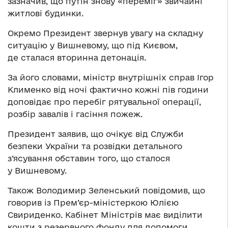
зазначив, що путін знову «переміг» звичайні
житлові будинки.
Окремо Президент звернув увагу на складну
ситуацію у Вишневому, що під Києвом,
де сталася вторинна детонація.
За його словами, міністр внутрішніх справ Ігор
Клименко від ночі фактично кожні пів години
доповідає про перебіг рятувальної операції,
розбір завалів і гасіння пожеж.
Президент заявив, що очікує від Служби
безпеки України та розвідки детального
з’ясування обставин того, що сталося
у Вишневому.
Також Володимир Зеленський повідомив, що
говорив із Прем’єр-міністеркою Юлією
Свириденко. Кабінет Міністрів має виділити
кошти з резервного фонду для допомоги