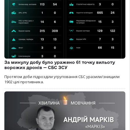
За минулу добу було уражено 61 точку вильоту
ворожих дронів — СБС ЗСУ
Протягом доби підрозділи угруповання СБС уразили/знищили
1902 цілі противника.