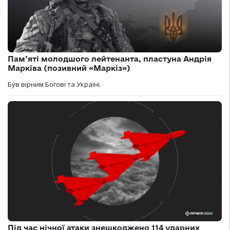
Пам’яті молодшого лейтенанта, пластуна Андрія
Марківа (позивний «Маркіз»)
Був вірним Богові та Україні.
Під час нічної атаки знешкоджено 114 ударних