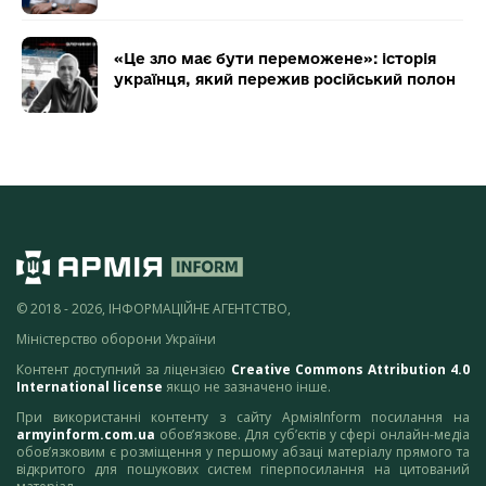
«Це зло має бути переможене»: історія
українця, який пережив російський полон
© 2018 - 2026, ІНФОРМАЦІЙНЕ АГЕНТСТВО,
Міністерство оборони України
Контент доступний за ліцензією
Creative Commons Attribution 4.0
International license
якщо не зазначено інше.
При використанні контенту з сайту АрміяInform посилання на
armyinform.com.ua
обов’язкове. Для суб’єктів у сфері онлайн-медіа
обов’язковим є розміщення у першому абзаці матеріалу прямого та
відкритого для пошукових систем гіперпосилання на цитований