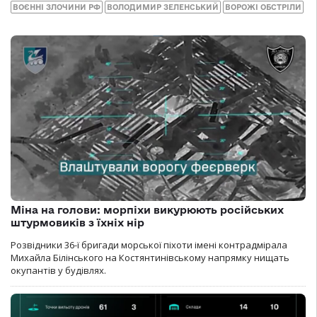
ВОЄННІ ЗЛОЧИНИ РФ
ВОЛОДИМИР ЗЕЛЕНСЬКИЙ
ВОРОЖІ ОБСТРІЛИ
Міна на голови: морпіхи викурюють російських
штурмовиків з їхніх нір
Розвідники 36-ї бригади морської піхоти імені контрадмірала
Михайла Білінського на Костянтинівському напрямку нищать
окупантів у будівлях.