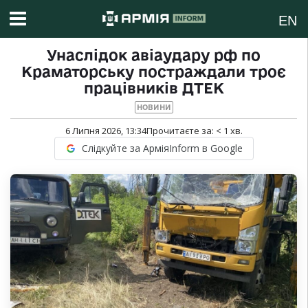
EN
Унаслідок авіаудару рф по
Краматорську постраждали троє
працівників ДТЕК
НОВИНИ
6 Липня 2026, 13:34
Прочитаєте за:
< 1
хв.
Слідкуйте за АрміяInform в Google