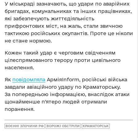
У міськраді зазначають, що удари по аварійних
бригадах, комунальниках та інших працівниках,
які забезпечують життєдіяльність
прифронтових міст, на жаль, стали звичною
тактикою російських окупантів. Проте це ніколи
не стане нормою.
Кожен такий удар є черговим свідченням
цілеспрямованого терору проти цивільного
населення.
Як
повідомляла
АрміяInform, російські війська
завдали авіаційного удару по Краматорську.
За попередньою інформацією, внаслідок атаки
щонайменше п’ятеро людей отримали
поранення.
ВОЄННІ ЗЛОЧИНИ РФ
ВОРОЖІ ОБСТРІЛИ
КРАМАТОРСЬК