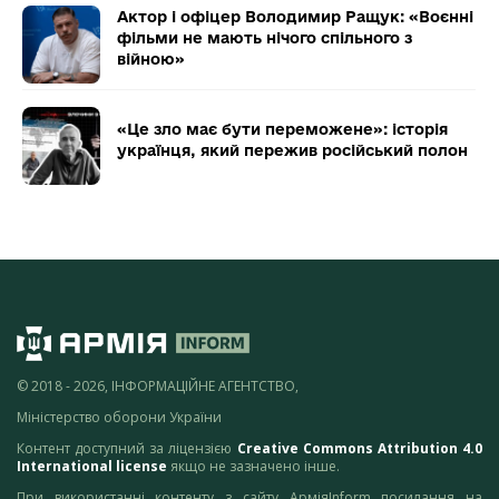
Актор і офіцер Володимир Ращук: «Воєнні
фільми не мають нічого спільного з
війною»
«Це зло має бути переможене»: історія
українця, який пережив російський полон
© 2018 - 2026, ІНФОРМАЦІЙНЕ АГЕНТСТВО,
Міністерство оборони України
Контент доступний за ліцензією
Creative Commons Attribution 4.0
International license
якщо не зазначено інше.
При використанні контенту з сайту АрміяInform посилання на