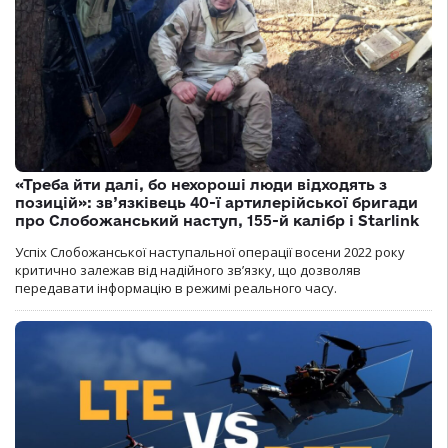
«Треба йти далі, бо нехороші люди відходять з
позицій»: зв’язківець 40-ї артилерійської бригади
про Слобожанський наступ, 155-й калібр і Starlink
Успіх Слобожанської наступальної операції восени 2022 року
критично залежав від надійного зв’язку, що дозволяв
передавати інформацію в режимі реального часу.