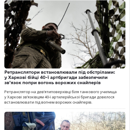
Ретранслятори встановлювали під обстрілами:
у Харкові бійці 40-ї артбригади забезпечили
зв’язок попри вогонь ворожих снайперів
Ретранслятор на дев’ятиповерхівці біля танкового училища
у Харкові зв’язківцям 40-ї артилерійської бригади довелося
встановлювати під вогнем ворожих снайперів.