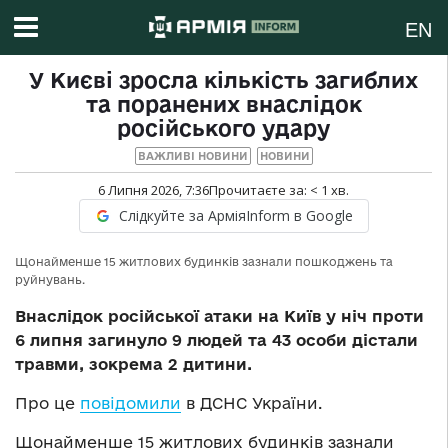
EN
У Києві зросла кількість загиблих
та поранених внаслідок
російського удару
ВАЖЛИВІ НОВИНИ
НОВИНИ
6 Липня 2026, 7:36
Прочитаєте за:
< 1
хв.
Слідкуйте за АрміяInform в Google
Щонайменше 15 житлових будинків зазнали пошкоджень та
руйнувань.
Внаслідок російської атаки на Київ у ніч проти
6 липня загинуло 9 людей та 43 особи дістали
травми, зокрема 2 дитини.
Про це
повідомили
в ДСНС України.
Щонайменше 15 житлових будинків зазнали