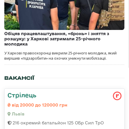
Обіцяв працевлаштування, «бронь» і зняття з
розшуку: у Харкові затримали 25-річного
молодика
У Харкові правоохоронці викрили 25-річного молодика, який
вирішив «підзаробити» на охочих уникнути мобілізації.
ВАКАНСІЇ
Стрілець
від 20000 до 120000 грн
Львів
216 окремий батальйон 125 ОБр Сил ТрО