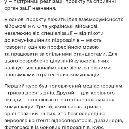
у — підтримці реалізації проєкту та сприянні
організації навчання.
В основі проєкту лежить ідея взаємосумісності:
військові НАТО та українські військові,
незалежно від спеціалізації — від піхоти
до комунікаційних підрозділів — мають
говорити однією професійною мовою
та працювати за спільними стандартами. Для
цього розроблено цілу лінійку курсів, яких
налічується щонайменше вісім, за різними
напрямками стратегічних комунікацій.
Перший курс був присвячений медіаопераціям
і тривав десять днів. Другий — для керівного
складу — охоплював стратегічне планування
комунікацій. Третій, який наразі триває,
орієнтований на тих, хто безпосередньо
виробляє контент: відеооператорів, дизайнерів,
фотографів із бойових підрозділів. Курс