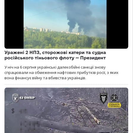
Уражені 2 НПЗ, сторожові катери та судна
російського тіньового флоту — Президент
У ніч на 6 серпня українські далекобійні санкції знову
спрацювали на обмеження нафтових прибутків росії, з яких
вона фінансує війну та вбивства українців.