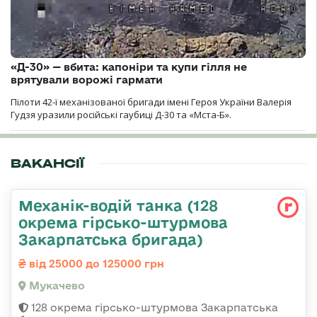
«Д-30» — вбита: капоніри та купи гілля не
врятували ворожі гармати
Пілоти 42-ї механізованої бригади імені Героя України Валерія
Гудзя уразили російські гаубиці Д-30 та «Мста-Б».
ВАКАНСІЇ
Механік-водій танка (128
окрема гірсько-штурмова
Закарпатська бригада)
від 25000 до 125000 грн
Мукачево
128 окрема гірсько-штурмова Закарпатська