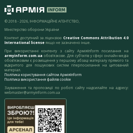
© 2018 - 2026, ІНФОРМАЦІЙНЕ АГЕНТСТВО,
Міністерство оборони України
Контент доступний за ліцензією
Creative Commons Attribution 4.0
International license
якщо не зазначено інше.
При використанні контенту з сайту АрміяInform посилання на
armyinform.com.ua
обов’язкове. Для суб’єктів у сфері онлайн-медіа
обов’язковим є розміщення у першому абзаці матеріалу прямого та
відкритого для пошукових систем гіперпосилання на цитований
матеріал.
Політика користування сайтом АрміяInform
Політика використання файлів cookie
Зауваження та пропозиції по роботі сайту надсилайте на адресу:
webmaster@armyinform.com.ua