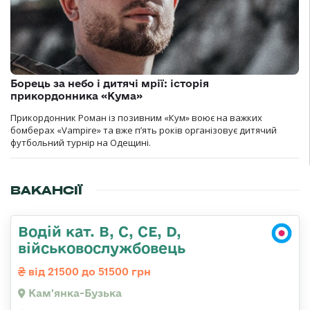
Борець за небо і дитячі мрії: історія
прикордонника «Кума»
Прикордонник Роман із позивним «Кум» воює на важких
бомберах «Vampire» та вже п’ять років організовує дитячий
футбольний турнір на Одещині.
ВАКАНСІЇ
Водій кат. B, C, СЕ, D,
військовослужбовець
від 21500 до 51500 грн
Кам'янка-Бузька