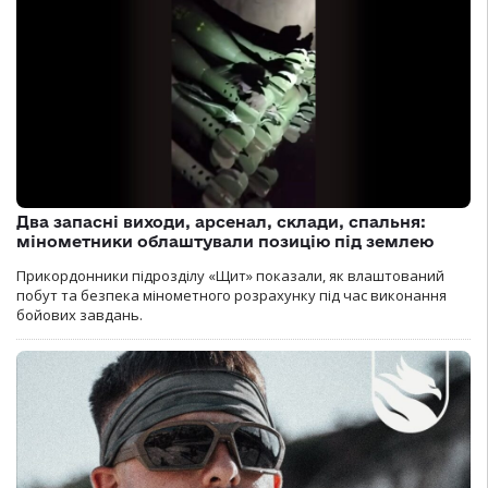
Два запасні виходи, арсенал, склади, спальня:
мінометники облаштували позицію під землею
Прикордонники підрозділу «Щит» показали, як влаштований
побут та безпека мінометного розрахунку під час виконання
бойових завдань.