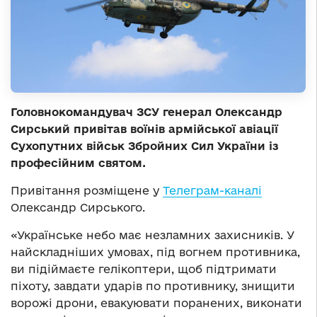
Головнокомандувач ЗСУ генерал Олександр
Сирський привітав воїнів армійської авіації
Сухопутних військ Збройних Сил України із
професійним святом.
Привітання розміщене у
Телеграм-каналі
Олександр Сирського.
«Українське небо має незламних захисників. У
найскладніших умовах, під вогнем противника,
ви підіймаєте гелікоптери, щоб підтримати
піхоту, завдати ударів по противнику, знищити
ворожі дрони, евакуювати поранених, виконати