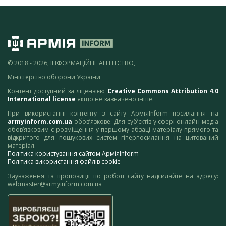
© 2018 - 2026, ІНФОРМАЦІЙНЕ АГЕНТСТВО,
Міністерство оборони України
Контент доступний за ліцензією
Creative Commons Attribution 4.0
International license
якщо не зазначено інше.
При використанні контенту з сайту АрміяInform посилання на
armyinform.com.ua
обов’язкове. Для суб’єктів у сфері онлайн-медіа
обов’язковим є розміщення у першому абзаці матеріалу прямого та
відкритого для пошукових систем гіперпосилання на цитований
матеріал.
Політика користування сайтом АрміяInform
Політика використання файлів cookie
Зауваження та пропозиції по роботі сайту надсилайте на адресу:
webmaster@armyinform.com.ua