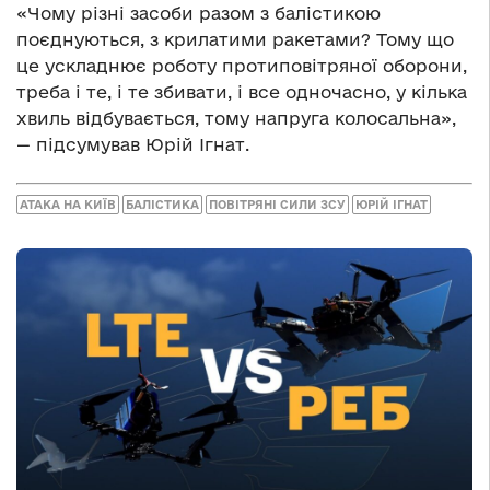
«Чому різні засоби разом з балістикою
поєднуються, з крилатими ракетами? Тому що
це ускладнює роботу протиповітряної оборони,
треба і те, і те збивати, і все одночасно, у кілька
хвиль відбувається, тому напруга колосальна»,
— підсумував Юрій Ігнат.
АТАКА НА КИЇВ
БАЛІСТИКА
ПОВІТРЯНІ СИЛИ ЗСУ
ЮРІЙ ІГНАТ