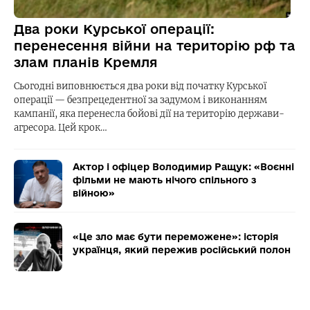
Два роки Курської операції:
перенесення війни на територію рф та
злам планів Кремля
Сьогодні виповнюється два роки від початку Курської
операції — безпрецедентної за задумом і виконанням
кампанії, яка перенесла бойові дії на територію держави-
агресора. Цей крок…
Актор і офіцер Володимир Ращук: «Воєнні
фільми не мають нічого спільного з
війною»
«Це зло має бути переможене»: історія
українця, який пережив російський полон