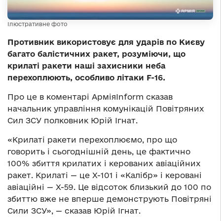
Ілюстративне фото
Противник використовує для ударів по Києву
багато балістичних ракет, розуміючи, що
крилаті ракети наші захисники неба
перехоплюють, особливо літаки F-16.
Про це в коментарі АрміяInform сказав
начальник управління комунікацій Повітряних
Сил ЗСУ полковник Юрій Ігнат.
«Крилаті ракети перехоплюємо, про що
говорить і сьогоднішній день, це фактично
100% збиття крилатих і керованих авіаційних
ракет. Крилаті — це Х-101 і «Калібр» і керовані
авіаційні — Х-59. Це відсоток близький до 100 по
збиттю вже не вперше демонструють Повітряні
Сили ЗСУ», — сказав Юрій Ігнат.