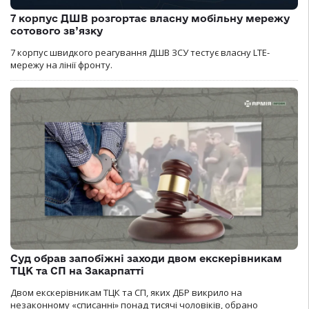
7 корпус ДШВ розгортає власну мобільну мережу
сотового зв’язку
7 корпус швидкого реагування ДШВ ЗСУ тестує власну LTE-
мережу на лінії фронту.
Суд обрав запобіжні заходи двом екскерівникам
ТЦК та СП на Закарпатті
Двом екскерівникам ТЦК та СП, яких ДБР викрило на
незаконному «списанні» понад тисячі чоловіків, обрано