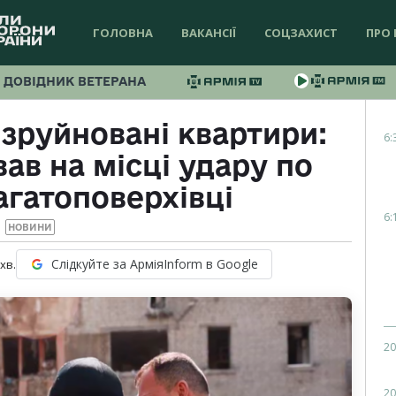
ГОЛОВНА
ВАКАНСІЇ
СОЦЗАХИСТ
ПРО 
ДОВІДНИК ВЕТЕРАНА
 зруйновані квартири:
6:
ав на місці удару по
агатоповерхівці
6:
НОВИНИ
Слідкуйте за АрміяInform в Google
хв.
20
20