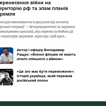
еренесення війни на
ериторію рф та злам планів
ремля
ьогодні виповнюється два роки від початку
урської операції — безпрецедентної за задумом
виконанням кампанії, яка перенесла бойові дії
а територію держави-агресора. Цей крок…
Актор і офіцер Володимир
Ращук: «Воєнні фільми не мають
нічого спільного з війною»
«Це зло має бути переможене»:
історія українця, який пережив
російський полон