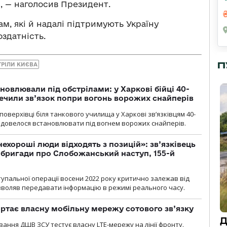
, — наголосив Президент.
м, які й надалі підтримують Україну
здатність.
П
ТРІЛИ КИЄВА
новлювали під обстрілами: у Харкові бійці 40-
печили зв’язок попри вогонь ворожих снайперів
оверхівці біля танкового училища у Харкові зв’язківцям 40-
и довелося встановлювати під вогнем ворожих снайперів.
 нехороші люди відходять з позицій»: зв’язківець
ї бригади про Слобожанський наступ, 155-й
тупальної операції восени 2022 року критично залежав від
озволяв передавати інформацію в режимі реального часу.
ртає власну мобільну мережу сотового зв’язку
Д
вання ДШВ ЗСУ тестує власну LTE-мережу на лінії фронту.