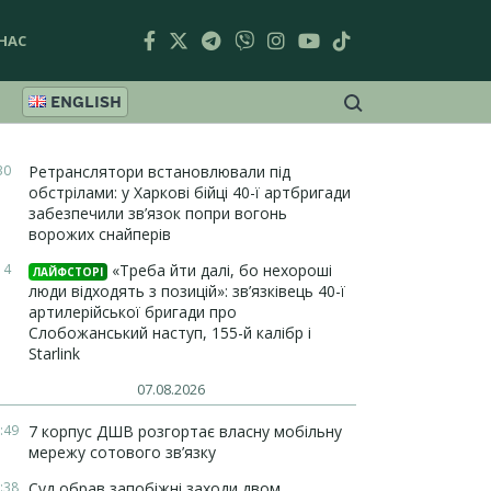
НАС
ENGLISH
30
Ретранслятори встановлювали під
обстрілами: у Харкові бійці 40-ї артбригади
забезпечили зв’язок попри вогонь
ворожих снайперів
14
«Треба йти далі, бо нехороші
ЛАЙФСТОРІ
люди відходять з позицій»: зв’язківець 40-ї
артилерійської бригади про
Слобожанський наступ, 155-й калібр і
Starlink
07.08.2026
:49
7 корпус ДШВ розгортає власну мобільну
мережу сотового зв’язку
:38
Суд обрав запобіжні заходи двом