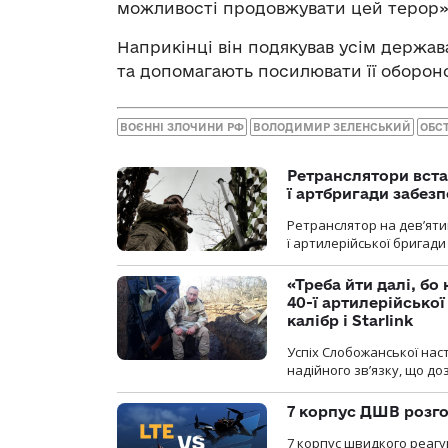
можливості продовжувати цей терор»
Наприкінці він подякував усім держава
та допомагають посилювати її обороно
ВОЄННІ ЗЛОЧИНИ РФ
ВОЛОДИМИР ЗЕЛЕНСЬКИЙ
ОБС
Ретранслятори вста
ї артбригади забез
Ретранслятор на дев’ятип
ї артилерійської бригад
«Треба йти далі, бо
40-ї артилерійсько
калібр і Starlink
Успіх Слобожанської нас
надійного зв’язку, що д
7 корпус ДШВ розго
7 корпус швидкого реагу