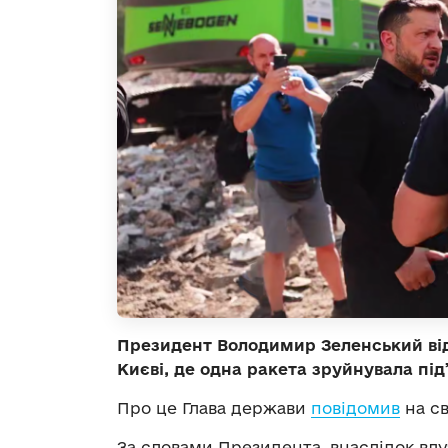
Президент Володимир Зеленський відв
Києві, де одна ракета зруйнувала під
Про це Глава держави
повідомив
на св
За словами Президента, внаслідок вл