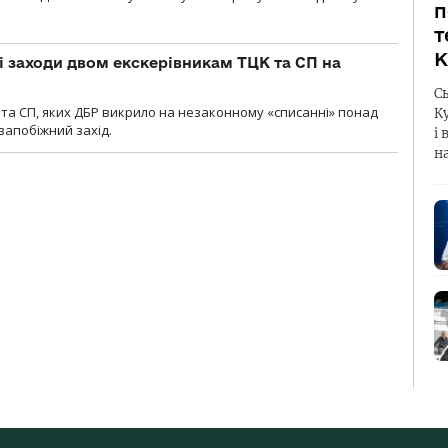
п
т
К
і заходи двом екскерівникам ТЦК та СП на
С
та СП, яких ДБР викрило на незаконному «списанні» понад
К
 запобіжний захід.
і 
н