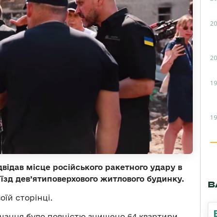
20
20
19
19
ідав місце російського ракетного удару в
’їзд дев’ятиповерхового житлового будинку.
В
оїй сторінці.
учання було повністю знищено 64 квартири.