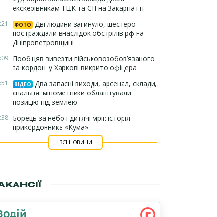
екскерівникам ТЦК та СП на Закарпатті
:21
Дві людини загинуло, шестеро
ФОТО
постраждали внаслідок обстрілів рф на
Дніпропетровщині
:09
Пообіцяв вивезти військовозобов’язаного
за кордон: у Харкові викрито офіцера
:51
Два запасні виходи, арсенал, склади,
ВІДЕО
спальня: мінометники облаштували
позицію під землею
:38
Борець за небо і дитячі мрії: історія
прикордонника «Кума»
ВСІ НОВИНИ
АКАНСІЇ
Водій