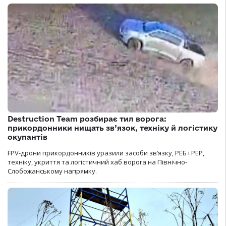
Destruction Team розбирає тил ворога:
прикордонники нищать зв’язок, техніку й логістику
окупантів
FPV-дрони прикордонників уразили засоби зв’язку, РЕБ і РЕР,
техніку, укриття та логістичний хаб ворога на Північно-
Слобожанському напрямку.