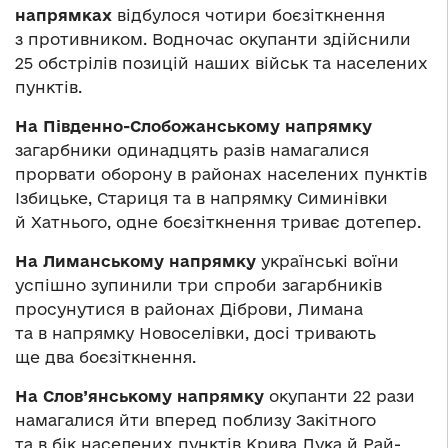
напрямках
відбулося чотири боєзіткнення
з противником. Водночас окупанти здійснили
25 обстрілів позицій наших військ та населених
пунктів.
На Південно-Слобожанському напрямку
загарбники одинадцять разів намагалися
прорвати оборону в районах населених пунктів
Ізбицьке, Стариця та в напрямку Симинівки
й Хатнього, одне боєзіткнення триває дотепер.
На Лиманському напрямку
українські воїни
успішно зупинили три спроби загарбників
просунутися в районах Діброви, Лимана
та в напрямку Новоселівки, досі тривають
ще два боєзіткнення.
На Слов’янському напрямку
окупанти 22 рази
намагалися йти вперед поблизу Закітного
та в бік населених пунктів Крива Лука й Рай-