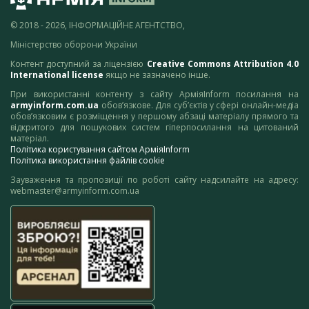
© 2018 - 2026, ІНФОРМАЦІЙНЕ АГЕНТСТВО,
Міністерство оборони України
Контент доступний за ліцензією
Creative Commons Attribution 4.0
International license
якщо не зазначено інше.
При використанні контенту з сайту АрміяInform посилання на
armyinform.com.ua
обов’язкове. Для суб’єктів у сфері онлайн-медіа
обов’язковим є розміщення у першому абзаці матеріалу прямого та
відкритого для пошукових систем гіперпосилання на цитований
матеріал.
Політика користування сайтом АрміяInform
Політика використання файлів cookie
Зауваження та пропозиції по роботі сайту надсилайте на адресу:
webmaster@armyinform.com.ua