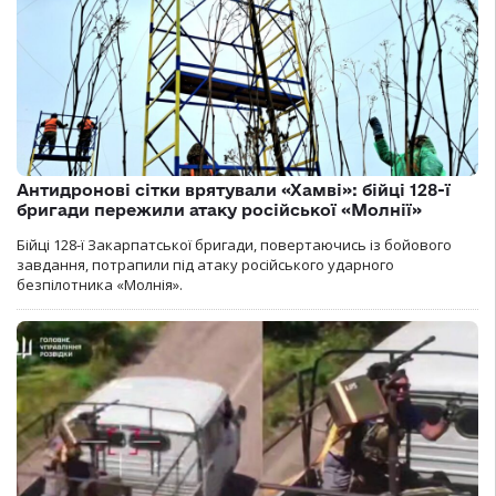
Антидронові сітки врятували «Хамві»: бійці 128-ї
бригади пережили атаку російської «Молнії»
Бійці 128-ї Закарпатської бригади, повертаючись із бойового
завдання, потрапили під атаку російського ударного
безпілотника «Молнія».