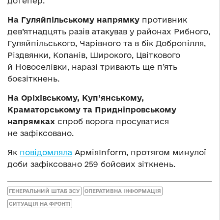
дотепер.
На Гуляйпільському напрямку
противник
дев’ятнадцять разів атакував у районах Рибного,
Гуляйпільського, Чарівного та в бік Добропілля,
Різдвянки, Копанів, Широкого, Цвіткового
й Новоселівки, наразі тривають ще п’ять
боєзіткнень.
На Оріхівському, Куп’янському,
Краматорському та Придніпровському
напрямках
спроб ворога просуватися
не зафіксовано.
Як
повідомляла
АрміяInform, протягом минулої
доби зафіксовано 259 бойових зіткнень.
ГЕНЕРАЛЬНИЙ ШТАБ ЗСУ
ОПЕРАТИВНА ІНФОРМАЦІЯ
СИТУАЦІЯ НА ФРОНТІ