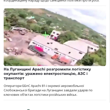
координаційну нараду щодо санкційної політики проти росії.
На Луганщині Apachi розгромили логістику
окупантів: уражено електростанцію, АЗС і
транспорт
Оператори ББпС Apachi 81-ї окремої аеромобільної
Слобожанської бригади на Луганщині завдали ударів по
ключових об’єктах логістики російських військ.