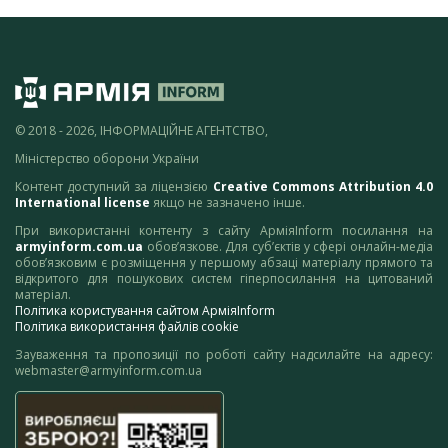
© 2018 - 2026, ІНФОРМАЦІЙНЕ АГЕНТСТВО,
Міністерство оборони України
Контент доступний за ліцензією
Creative Commons Attribution 4.0
International license
якщо не зазначено інше.
При використанні контенту з сайту АрміяInform посилання на
armyinform.com.ua
обов’язкове. Для суб’єктів у сфері онлайн-медіа
обов’язковим є розміщення у першому абзаці матеріалу прямого та
відкритого для пошукових систем гіперпосилання на цитований
матеріал.
Політика користування сайтом АрміяInform
Політика використання файлів cookie
Зауваження та пропозиції по роботі сайту надсилайте на адресу:
webmaster@armyinform.com.ua