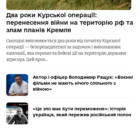
Два роки Курської операції:
перенесення війни на територію рф та
злам планів Кремля
Сьогодні виповнюється два роки від початку Курської
операції — безпрецедентної за задумом і виконанням
кампанії, яка перенесла бойові дії на територію держави-
агресора. Цей крок…
Актор і офіцер Володимир Ращук: «Воєнні
фільми не мають нічого спільного з
війною»
«Це зло має бути переможене»: історія
українця, який пережив російський полон