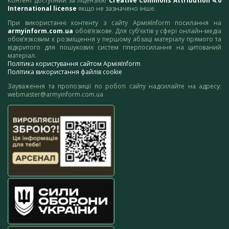
Контент доступний за ліцензією
Creative Commons Attribution 4.0
International license
якщо не зазначено інше.
При використанні контенту з сайту АрміяInform посилання на
armyinform.com.ua
обов’язкове. Для суб’єктів у сфері онлайн-медіа
обов’язковим є розміщення у першому абзаці матеріалу прямого та
відкритого для пошукових систем гіперпосилання на цитований
матеріал.
Політика користування сайтом АрміяInform
Політика використання файлів cookie
Зауваження та пропозиції по роботі сайту надсилайте на адресу:
webmaster@armyinform.com.ua