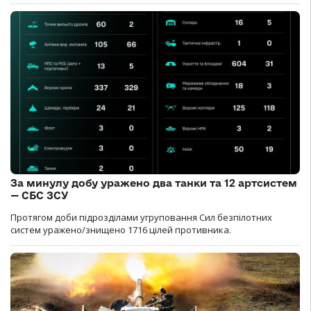
За минулу добу уражено два танки та 12 артсистем
— СБС ЗСУ
Протягом доби підрозділами угруповання Сил безпілотних
систем уражено/знищено 1716 цілей противника.