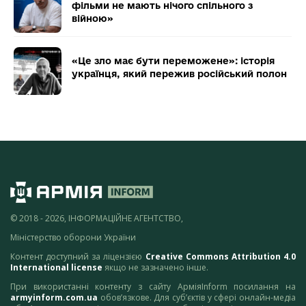
фільми не мають нічого спільного з
війною»
«Це зло має бути переможене»: історія
українця, який пережив російський полон
© 2018 - 2026, ІНФОРМАЦІЙНЕ АГЕНТСТВО,
Міністерство оборони України
Контент доступний за ліцензією
Creative Commons Attribution 4.0
International license
якщо не зазначено інше.
При використанні контенту з сайту АрміяInform посилання на
armyinform.com.ua
обов’язкове. Для суб’єктів у сфері онлайн-медіа