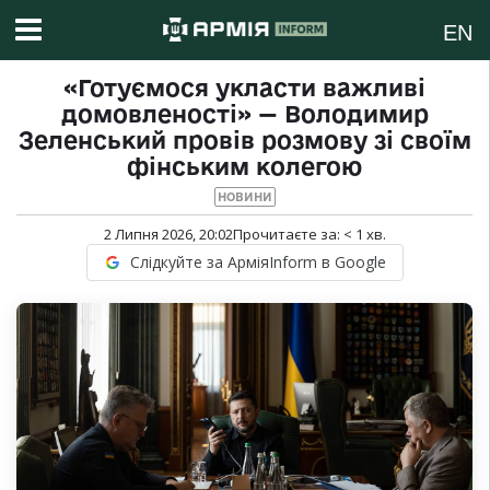
EN
«Готуємося укласти важливі
домовленості» — Володимир
Зеленський провів розмову зі своїм
фінським колегою
НОВИНИ
2 Липня 2026, 20:02
Прочитаєте за:
< 1
хв.
Слідкуйте за АрміяInform в Google