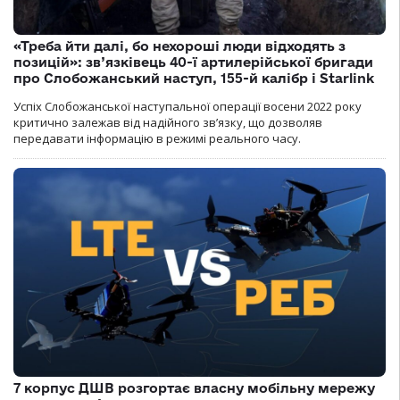
«Треба йти далі, бо нехороші люди відходять з
позицій»: зв’язківець 40-ї артилерійської бригади
про Слобожанський наступ, 155-й калібр і Starlink
Успіх Слобожанської наступальної операції восени 2022 року
критично залежав від надійного зв’язку, що дозволяв
передавати інформацію в режимі реального часу.
7 корпус ДШВ розгортає власну мобільну мережу