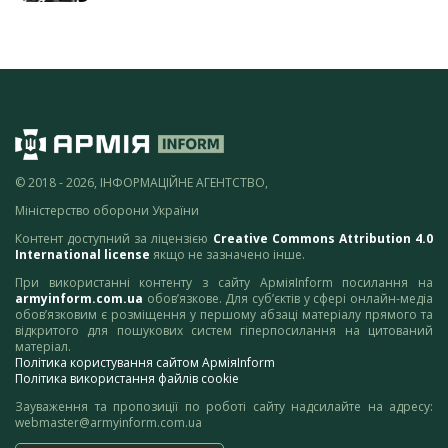
© 2018 - 2026, ІНФОРМАЦІЙНЕ АГЕНТСТВО,
Міністерство оборони України
Контент доступний за ліцензією
Creative Commons Attribution 4.0
International license
якщо не зазначено інше.
При використанні контенту з сайту АрміяInform посилання на
armyinform.com.ua
обов’язкове. Для суб’єктів у сфері онлайн-медіа
обов’язковим є розміщення у першому абзаці матеріалу прямого та
відкритого для пошукових систем гіперпосилання на цитований
матеріал.
Політика користування сайтом АрміяInform
Політика використання файлів cookie
Зауваження та пропозиції по роботі сайту надсилайте на адресу:
webmaster@armyinform.com.ua