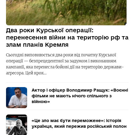
Два роки Курської операції:
перенесення війни на територію рф та
злам планів Кремля
Сьогодні виповнюється два роки від початку Курської
операції — безпрецедентної за задумом і виконанням
кампанії, яка перенесла бойові дії на територію держави-
агресора. Цей крок…
Актор і офіцер Володимир Ращук: «Воєнні
фільми не мають нічого спільного з
війною»
«Це зло має бути переможене»: історія
українця, який пережив російський полон