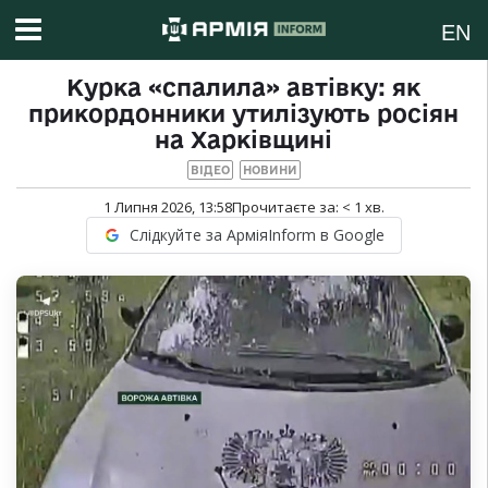
EN
Курка «спалила» автівку: як
прикордонники утилізують росіян
на Харківщині
ВІДЕО
НОВИНИ
1 Липня 2026, 13:58
Прочитаєте за:
< 1
хв.
Слідкуйте за АрміяInform в Google