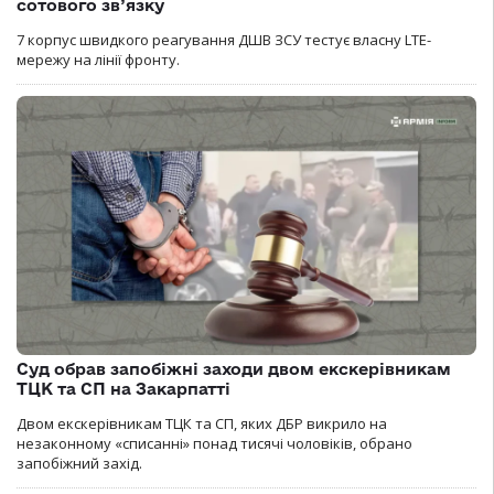
сотового зв’язку
7 корпус швидкого реагування ДШВ ЗСУ тестує власну LTE-
мережу на лінії фронту.
Суд обрав запобіжні заходи двом екскерівникам
ТЦК та СП на Закарпатті
Двом екскерівникам ТЦК та СП, яких ДБР викрило на
незаконному «списанні» понад тисячі чоловіків, обрано
запобіжний захід.