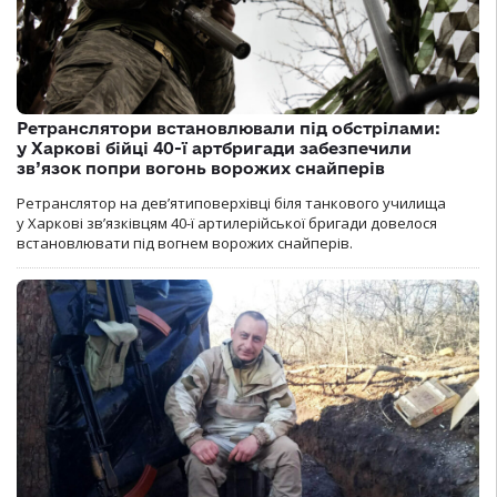
Ретранслятори встановлювали під обстрілами:
у Харкові бійці 40-ї артбригади забезпечили
зв’язок попри вогонь ворожих снайперів
Ретранслятор на дев’ятиповерхівці біля танкового училища
у Харкові зв’язківцям 40-ї артилерійської бригади довелося
встановлювати під вогнем ворожих снайперів.