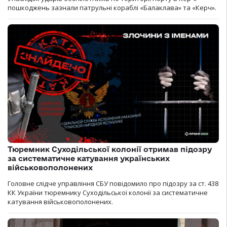
пошкоджень зазнали патрульні кораблі «Балаклава» та «Керч».
Тюремник Суходільської колонії отримав підозру
за систематичне катування українських
військовополонених
Головне слідче управління СБУ повідомило про підозру за ст. 438
КК України тюремнику Суходільської колонії за систематичне
катування військовополонених.