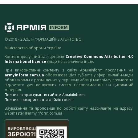
© 2018 - 2026, ІНФОРМАЦІЙНЕ АГЕНТСТВО,
Міністерство оборони України
Контент доступний за ліцензією
Creative Commons Attribution 4.0
International license
якщо не зазначено інше.
При використанні контенту з сайту АрміяInform посилання на
armyinform.com.ua
обов’язкове. Для суб’єктів у сфері онлайн-медіа
обов’язковим є розміщення у першому абзаці матеріалу прямого та
відкритого для пошукових систем гіперпосилання на цитований
матеріал.
Політика користування сайтом АрміяInform
Політика використання файлів cookie
Зауваження та пропозиції по роботі сайту надсилайте на адресу:
webmaster@armyinform.com.ua