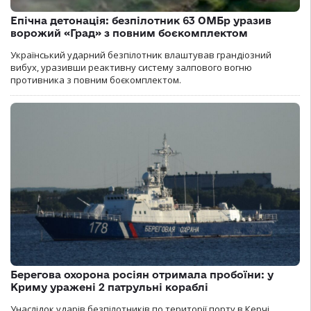
Епічна детонація: безпілотник 63 ОМБр уразив
ворожий «Град» з повним боєкомплектом
Український ударний безпілотник влаштував грандіозний
вибух, уразивши реактивну систему залпового вогню
противника з повним боєкомплектом.
Берегова охорона росіян отримала пробоїни: у
Криму уражені 2 патрульні кораблі
Унаслідок ударів безпілотників по території порту в Керчі