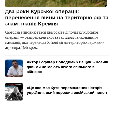
Два роки Курської операції:
перенесення війни на територію рф та
злам планів Кремля
Сьогодні виповнюється два роки від початку Курської
операції — безпрецедентної за задумом і виконанням
кампанії, яка перенесла бойові дії на територію держави-
агресора. Цей крок…
Актор і офіцер Володимир Ращук: «Воєнні
фільми не мають нічого спільного з
війною»
«Це зло має бути переможене»: історія
українця, який пережив російський полон