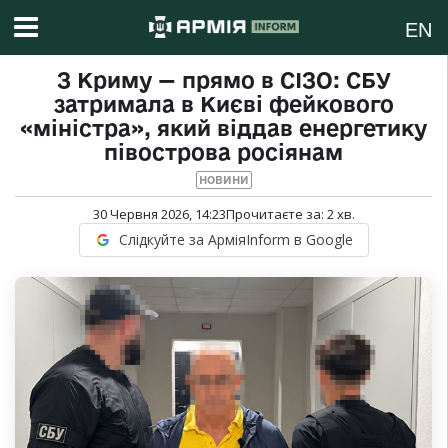
EN
З Криму — прямо в СІЗО: СБУ
затримала в Києві фейкового
«міністра», який віддав енергетику
півострова росіянам
НОВИНИ
30 Червня 2026, 14:23
Прочитаєте за:
2
хв.
Слідкуйте за АрміяInform в Google