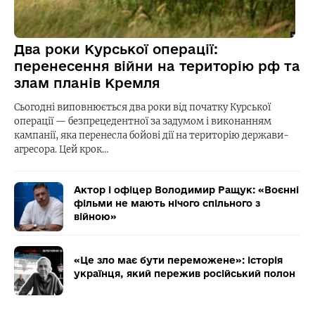
Два роки Курської операції:
перенесення війни на територію рф та
злам планів Кремля
Сьогодні виповнюється два роки від початку Курської
операції — безпрецедентної за задумом і виконанням
кампанії, яка перенесла бойові дії на територію держави-
агресора. Цей крок…
Актор і офіцер Володимир Ращук: «Воєнні
фільми не мають нічого спільного з
війною»
«Це зло має бути переможене»: історія
українця, який пережив російський полон