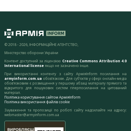
© 2018 - 2026, ІНФОРМАЦІЙНЕ АГЕНТСТВО,
Міністерство оборони України
Контент доступний за ліцензією
Creative Commons Attribution 4.0
International license
якщо не зазначено інше.
При використанні контенту з сайту АрміяInform посилання на
armyinform.com.ua
обов’язкове. Для суб’єктів у сфері онлайн-медіа
обов’язковим є розміщення у першому абзаці матеріалу прямого та
відкритого для пошукових систем гіперпосилання на цитований
матеріал.
Політика користування сайтом АрміяInform
Політика використання файлів cookie
Зауваження та пропозиції по роботі сайту надсилайте на адресу:
webmaster@armyinform.com.ua