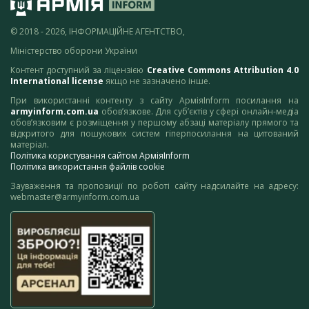
© 2018 - 2026, ІНФОРМАЦІЙНЕ АГЕНТСТВО,
Міністерство оборони України
Контент доступний за ліцензією
Creative Commons Attribution 4.0
International license
якщо не зазначено інше.
При використанні контенту з сайту АрміяInform посилання на
armyinform.com.ua
обов’язкове. Для суб’єктів у сфері онлайн-медіа
обов’язковим є розміщення у першому абзаці матеріалу прямого та
відкритого для пошукових систем гіперпосилання на цитований
матеріал.
Політика користування сайтом АрміяInform
Політика використання файлів cookie
Зауваження та пропозиції по роботі сайту надсилайте на адресу:
webmaster@armyinform.com.ua