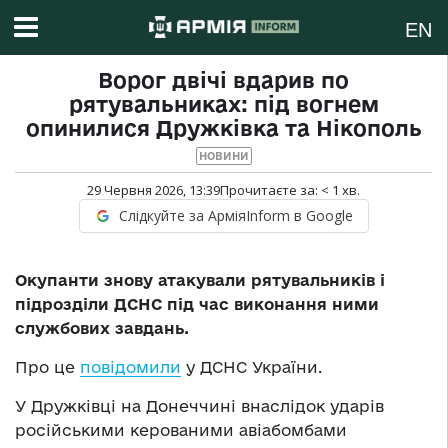
EN
Ворог двічі вдарив по
рятувальниках: під вогнем
опинилися Дружківка та Нікополь
НОВИНИ
29 Червня 2026, 13:39
Прочитаєте за:
< 1
хв.
Слідкуйте за АрміяInform в Google
Окупанти знову атакували рятувальників і
підрозділи ДСНС під час виконання ними
службових завдань.
Про це
повідомили
у ДСНС України.
У Дружківці на Донеччині внаслідок ударів
російськими керованими авіабомбами