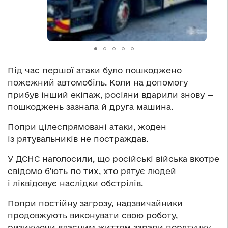
Під час першої атаки було пошкоджено
пожежний автомобіль. Коли на допомогу
прибув інший екіпаж, росіяни вдарили знову —
пошкоджень зазнала й друга машина.
Попри цілеспрямовані атаки, жоден
із рятувальників не постраждав.
У ДСНС наголосили, що російські війська вкотре
свідомо б’ють по тих, хто рятує людей
і ліквідовує наслідки обстрілів.
Попри постійну загрозу, надзвичайники
продовжують виконувати свою роботу,
ризикуючи власним життям заради порятунку