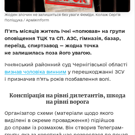
Жоден злочин не залишиться без уваги Феміди. Колаж Сергія
Поліщука / АрміяInform
Пʼять місяців житель Ічні «полював» на групи
оповіщення ТЦК та СП. АЗС, гімназія, базар,
переїзд, спиртзавод — жодна точка
не залишилась поза його увагою.
Ічнянський районний суд Чернігівської області
визнав чоловіка винним
у перешкоджанні ЗСУ
і призначив п’ять років позбавлення волі.
Конспірація на рівні дилетантів, шкода
на рівні ворога
Організатор схеми (матеріали щодо якого
виділені в окреме провадження) підійшов
до справи із розмахом. Він створив Телеграм-
групу, яка за короткий час розрослася до понад