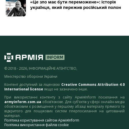
«Це зло має бути переможене»: історія
українця, який пережив російський полон
© 2018 - 2026, ІНФОРМАЦІЙНЕ АГЕНТСТВО,
Міністерство оборони України
Контент доступний за ліцензією
Creative Commons Attribution 4.0
International license
якщо не зазначено інше.
При використанні контенту з сайту АрміяInform посилання на
armyinform.com.ua
обов’язкове. Для суб’єктів у сфері онлайн-медіа
обов’язковим є розміщення у першому абзаці матеріалу прямого та
відкритого для пошукових систем гіперпосилання на цитований
матеріал.
Політика користування сайтом АрміяInform
Політика використання файлів cookie