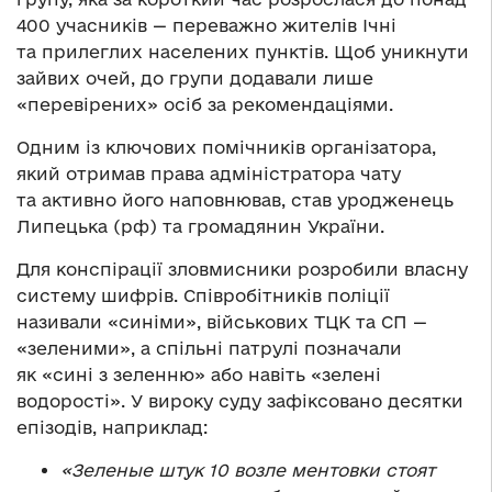
400 учасників — переважно жителів Ічні
та прилеглих населених пунктів. Щоб уникнути
зайвих очей, до групи додавали лише
«перевірених» осіб за рекомендаціями.
Одним із ключових помічників організатора,
який отримав права адміністратора чату
та активно його наповнював, став уродженець
Липецька (рф) та громадянин України.
Для конспірації зловмисники розробили власну
систему шифрів. Співробітників поліції
називали «синіми», військових ТЦК та СП —
«зеленими», а спільні патрулі позначали
як «сині з зеленню» або навіть «зелені
водорості». У вироку суду зафіксовано десятки
епізодів, наприклад:
«Зеленые штук 10 возле ментовки стоят