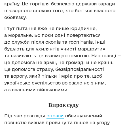
країну. Це торгівля безпекою держави заради
ілюзорного спокою того, хто боїться власного
обовʼязку.
І тут питання вже не лише юридичне,
а моральне. Бо поки одні повертаються
до служби після окопів та госпіталів, інші
будують для ухилянтів «чисті маршрути»
та називають це взаємодопомогою. Насправді —
це допомога не армії, не громаді й не країні.
Це допомога страху, безвідповідальності
та ворогу, який тільки і мріє про те, щоб
українське суспільство воювало не з ним,
а з власними військовими.
Вирок суду
Під час розгляду
справи
обвинувачений
повністю визнав провину та пішов на угоду