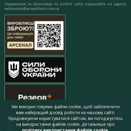
Зауваження та пропозиції по роботі сайту надсилайте на адресу:
webmaster@armyinform.com.ua
Ми використовуємо файли cookie, щоб забезпечити
вам найкращий досвід роботи на нашому сайті.
Продовжуючи користуватися сайтом, ви погоджуєтесь
press@armyinform.com.ua
на використання файлів cookie. Детальніше про
політику використання файлів cookie
.