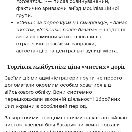
готовятся…»
— писав обвинувачений,
фактично зриваючи виїзд мобілізаційної
групи.
«Синие за переездом на гмырянку»
,
«Авиас
чисто»
,
«Зеленые возле базара»
— щоденні
звіти зловмисника охоплювали всі
стратегічні розв’язки, заправки,
автостанцію та центральні вулиці міста.
Торгівля майбутнім: ціна «чистих» доріг
Своїми діями адміністратори групи не просто
допомагали окремим особам ховатися від
військового обліку. Вони системно
перешкоджали законній діяльності Збройних
Сил України в особливий період.
За короткими повідомленнями на кшталт «Авіас
чисто», «зелені біля базару» чи «сині поїхали
в центр» стояла цілком конкретна реальність: