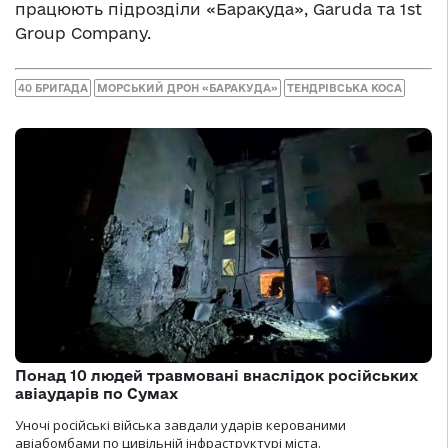
працюють підрозділи «Баракуда», Garuda та 1st
Group Company.
40 БРИГАДА
МОРСЬКИЙ ДРОН «БАРАКУДА»
ТЕНДРІВСЬКА КОСА
Понад 10 людей травмовані внаслідок російських
авіаударів по Сумах
Уночі російські війська завдали ударів керованими
авіабомбами по цивільній інфраструктурі міста.