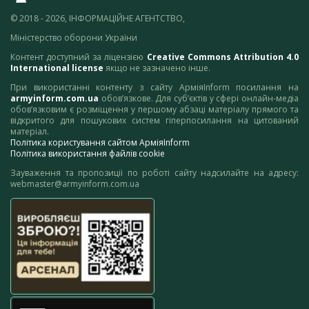
© 2018 - 2026, ІНФОРМАЦІЙНЕ АГЕНТСТВО,
Міністерство оборони України
Контент доступний за ліцензією
Creative Commons Attribution 4.0
International license
якщо не зазначено інше.
При використанні контенту з сайту АрміяInform посилання на
armyinform.com.ua
обов’язкове. Для суб’єктів у сфері онлайн-медіа
обов’язковим є розміщення у першому абзаці матеріалу прямого та
відкритого для пошукових систем гіперпосилання на цитований
матеріал.
Політика користування сайтом АрміяInform
Політика використання файлів cookie
Зауваження та пропозиції по роботі сайту надсилайте на адресу:
webmaster@armyinform.com.ua