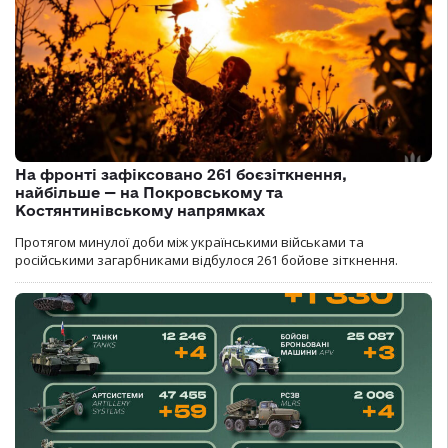
На фронті зафіксовано 261 боєзіткнення,
найбільше — на Покровському та
Костянтинівському напрямках
Протягом минулої доби між українськими військами та
російськими загарбниками відбулося 261 бойове зіткнення.