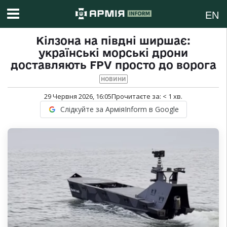
EN
Кілзона на півдні ширшає:
українські морські дрони
доставляють FPV просто до ворога
НОВИНИ
29 Червня 2026, 16:05
Прочитаєте за:
< 1
хв.
Слідкуйте за АрміяInform в Google